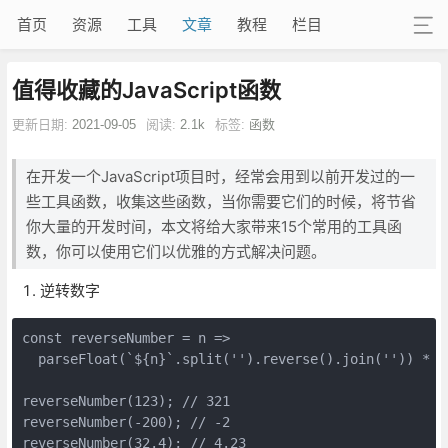
首页
资源
工具
文章
教程
栏目
值得收藏的JavaScript函数
更新日期:
2021-09-05
阅读:
2.1k
标签:
函数
在开发一个JavaScript项目时，经常会用到以前开发过的一
些工具函数，收集这些函数，当你需要它们的时候，将节省
你大量的开发时间，本文将给大家带来15个常用的工具函
数，你可以使用它们以优雅的方式解决问题。
逆转数字
const reverseNumber = n =>

  parseFloat(`${n}`.split('').reverse().join('')) * Ma
reverseNumber(123); // 321

reverseNumber(-200); // -2

reverseNumber(32.4); // 4.23
