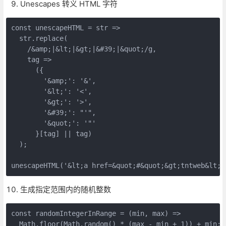
Unescapes 转义 HTML 字符
const unescapeHTML = str =>

  str.replace(

    /&amp;|&lt;|&gt;|&#39;|&quot;/g,

    tag =>

      ({

        '&amp;': '&',

        '&lt;': '<',

        '&gt;': '>',

        '&#39;': "'",

        '&quot;': '"'

      }[tag] || tag)

  );

unescapeHTML('&lt;a href=&quot;#&quot;&gt;tntweb&lt;/
生成指定范围内的随机整数
const randomIntegerInRange = (min, max) =>

  Math.floor(Math.random() * (max - min + 1)) + min;
