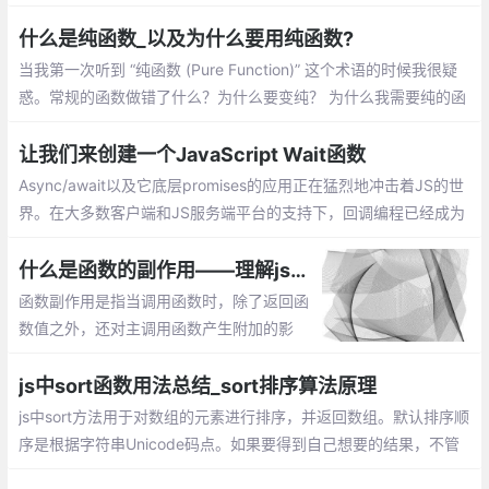
介绍：一个数组中添加新元素、把一个数组的值赋值到另一个数组
上、在对象使用push
什么是纯函数_以及为什么要用纯函数?
当我第一次听到 “纯函数 (Pure Function)” 这个术语的时候我很疑
惑。常规的函数做错了什么？为什么要变纯？ 为什么我需要纯的函
数？除非你已经知道什么是纯函数，否则你可能会问同样的疑惑
让我们来创建一个JavaScript Wait函数
Async/await以及它底层promises的应用正在猛烈地冲击着JS的世
界。在大多数客户端和JS服务端平台的支持下，回调编程已经成为
过去的事情。当然，基于回调的编程很丑陋的。
什么是函数的副作用——理解js编程中函数的副作用
函数副作用是指当调用函数时，除了返回函
数值之外，还对主调用函数产生附加的影
响。副作用的函数不仅仅只是返回了一个
值，而且还做了其他的事情
js中sort函数用法总结_sort排序算法原理
js中sort方法用于对数组的元素进行排序，并返回数组。默认排序顺
序是根据字符串Unicode码点。如果要得到自己想要的结果，不管
是升序还是降序，就需要提供比较函数了。该函数比较两个值的大