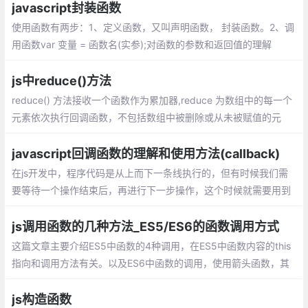
小，然后返回一个用于说明这两个值的相对顺序的数字
javascript封装函数
使用函数有两步：1、定义函数，又叫声明函数， 封装函数。2、调
用函数var 变量 = 函数名(实参);对函数的参数和返回值的理解
js中reduce()方法
reduce() 方法接收一个函数作为累加器,reduce 为数组中的每一个
元素依次执行回调函数，不包括数组中被删除或从未被赋值的元
素，接受四个参数：初始值（上一次回调的返回值），当前元素
值，当前索引，原数组。
javascript回调函数的理解和使用方法(callback)
在js开发中，程序代码是从上而下一条线执行的，但有时候我们需
要等待一个操作结束后，再进行下一步操作，这个时候就需要用到
回调函数。 在js中，函数也是对象，确切地说：函数是用Function
()构造函数创建的Function对象。
js调用函数的几种方法_ES5/ES6的函数调用方式
这篇文章主要介绍ES5中函数的4种调用，在ES5中函数内容的this
指向和调用方法有关。以及ES6中函数的调用，使用箭头函数，其
中箭头函数的this是和定义时有关和调用无关。
js构造函数