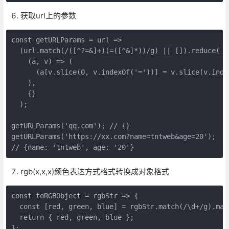
获取url上的参数
const getURLParams = url =>

  (url.match(/([^?=&]+)(=([^&]*))/g) || []).reduce(

    (a, v) => (

      (a[v.slice(0, v.indexOf('='))] = v.slice(v.index
    ),

    {}

  );

getURLParams('qq.com'); // {}

getURLParams('https://xx.com?name=tntweb&age=20');

// {name: 'tntweb', age: '20'}
rgb(x,x,x)颜色表达方式格式转换成对象格式
const toRGBObject = rgbStr => {

  const [red, green, blue] = rgbStr.match(/\d+/g).map(
  return { red, green, blue };

};
