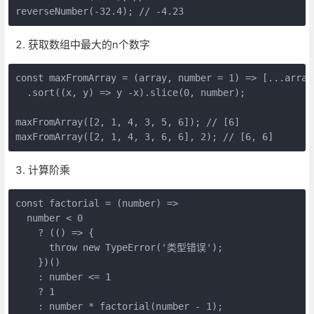
reverseNumber(-32.4); // -4.23
获取数组中最大的n个数字
const maxFromArray = (array, number = 1) => [...array]
  .sort((x, y) => y -x).slice(0, number);

maxFromArray([2, 1, 4, 3, 5, 6]); // [6]

maxFromArray([2, 1, 4, 3, 6, 6], 2); // [6, 6]
计算阶乘
const factorial = (number) =>

  number < 0

    ? (() => {

      throw new TypeError('类型错误');

    })()

    : number <= 1

    ? 1

    : number * factorial(number - 1);
