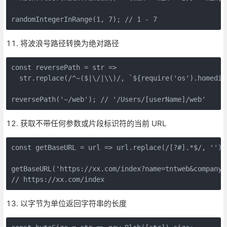
randomIntegerInRange(1, 7); // 1 - 7
将波浪号路径转换为绝对路径
const reversePath = str =>

  str.replace(/^~($|\/|\\)/, `${require('os').homedir(
reversePath('~/web'); // '/Users/[userName]/web'
获取不带任何参数或片段标识符的当前 URL
const getBaseURL = url => url.replace(/[?#].*$/, '');

getBaseURL('https://xx.com/index?name=tntweb&company=t
// https://xx.com/index
以字节为单位返回字符串的长度