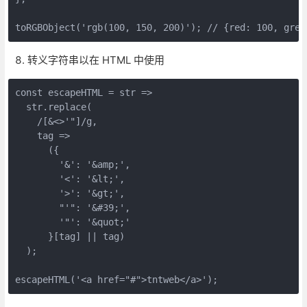
toRGBObject('rgb(100, 150, 200)'); // {red: 100, gree
转义字符串以在 HTML 中使用
const escapeHTML = str =>

  str.replace(

    /[&<>'"]/g,

    tag =>

      ({

        '&': '&amp;',

        '<': '&lt;',

        '>': '&gt;',

        "'": '&#39;',

        '"': '&quot;'

      }[tag] || tag)

  );

escapeHTML('<a href="#">tntweb</a>'); 