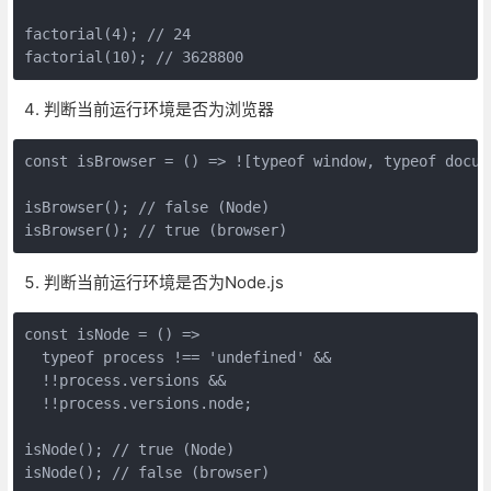
factorial(4); // 24

factorial(10); // 3628800
判断当前运行环境是否为浏览器
const isBrowser = () => ![typeof window, typeof docum
isBrowser(); // false (Node)

isBrowser(); // true (browser)
判断当前运行环境是否为Node.js
const isNode = () =>

  typeof process !== 'undefined' &&

  !!process.versions &&

  !!process.versions.node;

isNode(); // true (Node)

isNode(); // false (browser)