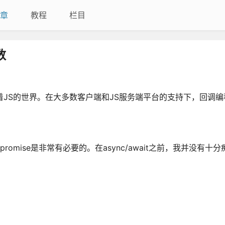
章
教程
栏目
数
烈地冲击着JS的世界。在大多数客户端和JS服务端平台的支持下，回调
romise是非常有必要的。在async/await之前，我并没有十分痴