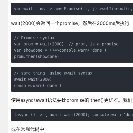
wait(2000)会返回一个promise，然后在2000ms后执行
// Promise syntax

var prom = wait(2000)  // prom, is a promise

var showdone = ()=>console.warn('done')

// same thing, using await syntax

await wait(2000)

使用async/await语法要比promise的.then()更
或在常规代码中