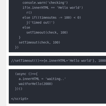
      console.warn('checking')

      if(e.innerHTML == 'Hello world') 

        r()

      else if((timeoutms -= 100) < 0)

        j('timed out!')

      else

        setTimeout(check, 100)

    }

    setTimeout(check, 100)

  (async ()=>{

    a.innerHTML = 'waiting..'

    waitForHello(2000)

  })()
