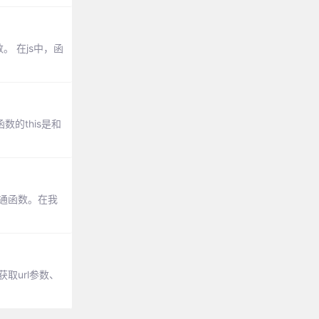
 在js中，函
的this是和
通函数。在我
获取url参数、