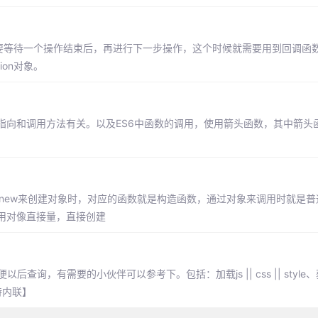
要等待一个操作结束后，再进行下一步操作，这个时候就需要用到回调函数。
ion对象。
s指向和调用方法有关。以及ES6中函数的调用，使用箭头函数，其中箭头函数
new来创建对象时，对应的函数就是构造函数，通过对象来调用时就是普
用对像直接量，直接创建
，有需要的小伙伴可以参考下。包括：加载js || css || style、
支持内联】