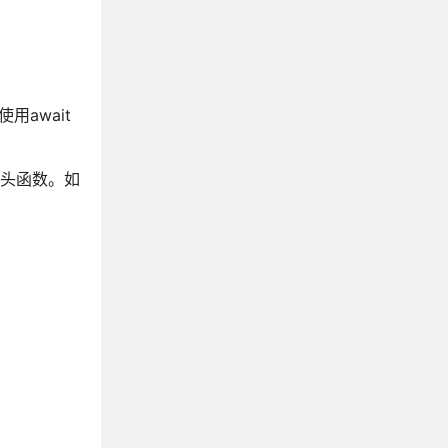
用await
特性，箭头函数。如