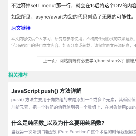
不注释掉setTimeout那一行，就会在1s后将这个DIV的内容
如您所见，async/await为您的代码创造了无限的可能性。
原文链接
本文内容仅供个人学习、研究或参考使用，不构成任何形式的决策建议
学习研究目的使用本文内容。如需分享或转载，请保留原文来源信息，
上一页:
网站前端有必要学习bootstrap么？前端从bootstra
相关推荐
JavaScript push() 方法详解
push() 方法主要用于向数组的末尾添加一个或多个元素，其返回
加新元素、把一个数组的值赋值到另一个数组上、在对象使用push
什么是纯函数_以及为什么要用纯函数?
当我第一次听到 “纯函数 (Pure Function)” 这个术语