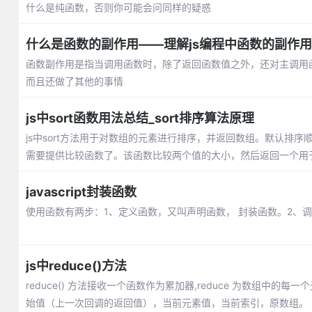
什么是纯函数，否则你可能会问同样的疑惑
什么是函数的副作用——理解js编程中函数的副作用
函数副作用是指当调用函数时，除了返回函数值之外，还对主调用
而且还做了其他的事情
js中sort函数用法总结_sort排序算法原理
js中sort方法用于对数组的元素进行排序，并返回数组。默认排序
需要提供比较函数了。该函数比较两个值的大小，然后返回一个用
javascript封装函数
使用函数有两步：1、定义函数，又叫声明函数， 封装函数。2、调用函
js中reduce()方法
reduce() 方法接收一个函数作为累加器,reduce 为数组
始值（上一次回调的返回值），当前元素值，当前索引，原数组。