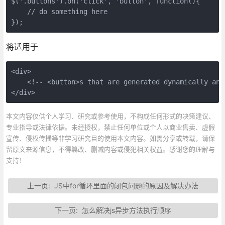
$('.buttons').on('click', 'button', function(){

    // do something here

将适用于
<div>

    <!-- <button>s that are generated dynamically and 
</div>
本文内容仅供个人学习、研究或参考使用，不构成任何形式的决策建议、
专业指导或法律依据。未经授权，禁止任何单位或个人以商业售卖、虚假
宣传、侵权传播等非学习研究目的使用本文内容。如需分享或转载，请保
留原文来源信息，不得篡改、删减内容或侵犯相关权益。感谢您的理解与
支持！
上一页:
JS中for循环里面的闭包问题的原因及解决办法
下一页:
怎么解决js异步方法执行顺序