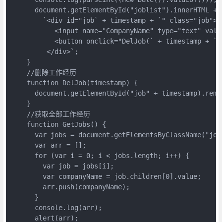
      document.getElementById("joblist").innerHTML +=
        `<div id="job` + timestamp + `" class="job">
           <input name="CompanyName" type="text" val
           <button onclick="DelJob(` + timestamp + `
         </div>`;
    }
    //删除工作经历
    function DelJob(timestamp) {
      document.getElementById("job" + timestamp).remo
    }
    //获取全部工作经历
    function GetJobs() {
      var jobs = document.getElementsByClassName("job
      var arr = [];
      for (var i = 0; i < jobs.length; i++) {
        var job = jobs[i];
        var companyName = job.children[0].value;
        arr.push(companyName);
      }
      console.log(arr);
      alert(arr);