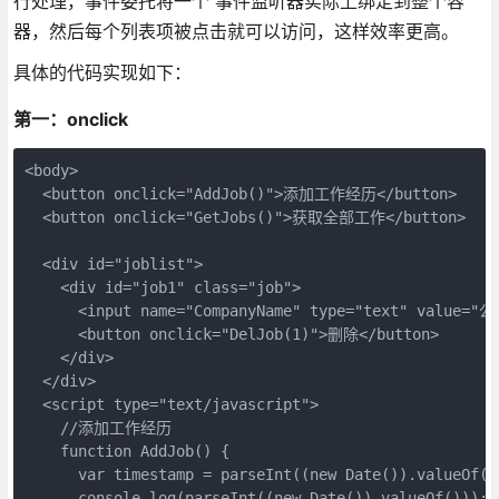
行处理，事件委托将一个 事件监听器实际上绑定到整个容
器，然后每个列表项被点击就可以访问，这样效率更高。
具体的代码实现如下：
第一：onclick
<body>
  <button onclick="AddJob()">添加工作经历</button>
  <button onclick="GetJobs()">获取全部工作</button>
  <div id="joblist">
    <div id="job1" class="job">
      <input name="CompanyName" type="text" value="
      <button onclick="DelJob(1)">删除</button>
    </div>
  </div>
  <script type="text/javascript">
    //添加工作经历
    function AddJob() {
      var timestamp = parseInt((new Date()).valueO
      console.log(parseInt((new Date()).valueOf()));