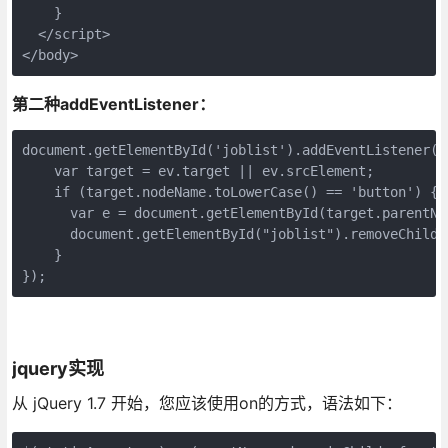
    }
  </script>
</body>
第二种addEventListener：
document.getElementById('joblist').addEventListener('
    var target = ev.target || ev.srcElement;
    if (target.nodeName.toLowerCase() == 'button') {
      var e = document.getElementById(target.parentNo
      document.getElementById("joblist").removeChild(
    }
});
jquery实现
从 jQuery 1.7 开始，您应该使用on的方式，语法如下：