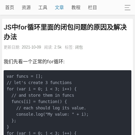
首页
资源
工具
文章
教程
栏目
JS中for循环里面的闭包问题的原因及解决
办法
更新日期:
2021-10-09
阅读:
2.5k
标签:
闭包
我们先看一个正常的for循环:
var funcs = [];

// let's create 3 functions

for (var i = 0; i < 3; i++) {

  // and store them in funcs

  funcs[i] = function() {

    // each should log its value.

    console.log("My value: " + i);

  };

}

for (var j = 0; j < 3; j++) {
