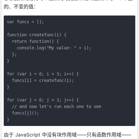
的、不变的值：
var funcs = [];

function createfunc(i) {

  return function() {

    console.log("My value: " + i);

  };

}

for (var i = 0; i < 3; i++) {

  funcs[i] = createfunc(i);

}

for (var j = 0; j < 3; j++) {

  // and now let's run each one to see

  funcs[j]();

}
由于 JavaScript 中没有块作用域——只有函数作用域——