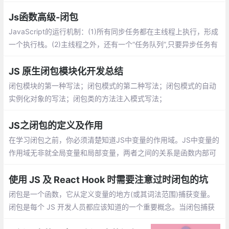
er以后再输出 world ，这样做可以封装成公共方法
Js函数高级-闭包
JavaScript的运行机制：(1)所有同步任务都在主线程上执行，形成
一个执行栈。(2)主线程之外，还有一个“任务队列”,只要异步任务有
了运行结果，就在“任务队列”之中放置一个事件。
JS 原生闭包模块化开发总结
闭包模块的第一种写法；闭包模式的第二种写法；闭包模式的自动
实例化对象的写法；闭包类的方法注入模式写法；
JS之闭包的定义及作用
在学习闭包之前，你必须清楚知道JS中变量的作用域。JS中变量的
作用域无非就全局变量和局部变量，两者之间的关系是函数内部可
以直接访问全局变量，但是函数外部是无法读取函数内部的局部变
量的
使用 JS 及 React Hook 时需要注意过时闭包的坑
闭包是一个函数，它从定义变量的地方(或其词法范围)捕获变量。
闭包是每个 JS 开发人员都应该知道的一个重要概念。当闭包捕获
过时的变量时，就会出现过时闭包的问题