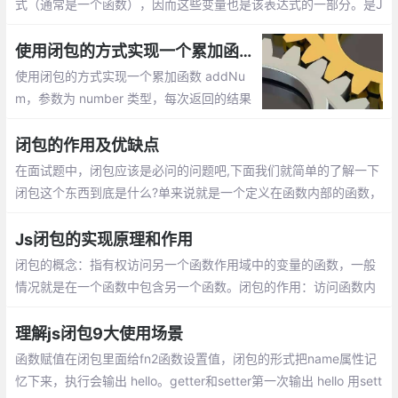
式（通常是一个函数），因而这些变量也是该表达式的一部分。是J
avascript语言的一个难点,也是它的特色,很多高级应用都要依靠...
使用闭包的方式实现一个累加函数 addNum
使用闭包的方式实现一个累加函数 addNu
m，参数为 number 类型，每次返回的结果
= 上一次计算的值 + 传入的值
闭包的作用及优缺点
在面试题中，闭包应该是必问的问题吧,下面我们就简单的了解一下
闭包这个东西到底是什么?单来说就是一个定义在函数内部的函数，
可以读取到其他函数内部变量的函数
Js闭包的实现原理和作用
闭包的概念：指有权访问另一个函数作用域中的变量的函数，一般
情况就是在一个函数中包含另一个函数。闭包的作用：访问函数内
部变量、保持函数在环境中一直存在，不会被垃圾回收机制处理
理解js闭包9大使用场景
函数赋值在闭包里面给fn2函数设置值，闭包的形式把name属性记
忆下来，执行会输出 hello。getter和setter第一次输出 hello 用sett