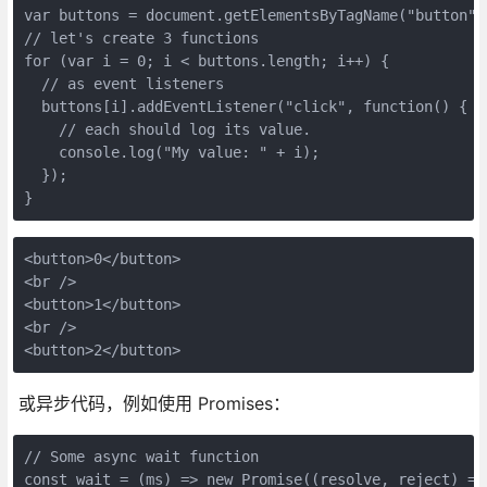
var buttons = document.getElementsByTagName("button");
// let's create 3 functions

for (var i = 0; i < buttons.length; i++) {

  // as event listeners

  buttons[i].addEventListener("click", function() {

    // each should log its value.

    console.log("My value: " + i);

  });

}
<button>0</button>

<br />

<button>1</button>

<br />

<button>2</button>
或异步代码，例如使用 Promises：
// Some async wait function

const wait = (ms) => new Promise((resolve, reject) =>