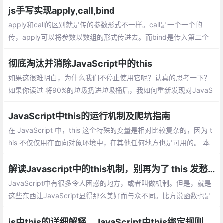
call改变this的指向、bind改变this指向等
js手写实现apply,call,bind
apply和call的区别就是传的参数形式不一样。call是一个一个的
传，apply可以将参数以数组的形式传进去。而bind是传入第二个
和后面的参数，且绑定this，返回一个转化后的函数。
彻底淘汰并消除JavaScript中的this
如果这很难明白，为什么我们不停止使用它呢？认真的思考一下？
如果你读过 将90%的垃圾扔进垃圾桶后，我如何重新发现对JavaS
cript的爱, 当我说扔掉它时，你不会感到惊讶，this被丢弃了
JavaScript中this的运行机制及爬坑指南
在 JavaScript 中，this 这个特殊的变量是相对比较复杂的，因为 t
his 不仅仅用在面向对象环境中，在其他任何地方也是可用的。 本
篇博文中会解释 this 是如何工作的以及使用中可能导致问题的地
方，最后奉上最佳实践。
解读Javascript中的this机制，别再为了 this 发愁了
JavaScript中有很多令人困惑的地方，或者叫做机制。但是，就是
这些东西让JavaScript显得那么美好而与众不同。比方说函数也是
对象、闭包、原型链继承等等，而这其中就包括颇让人费解的this
机制。
js中this的详细解释，JavaScript中this绑定规则【你不知道的JavaScript】