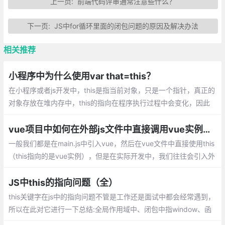
上一页:
前端代码评审通常注意些什么？
下一页:
JS中for循环里面的闭包问题的原因及解决办法
相关推荐
小程序中为什么使用var that=this？
在小程序或者js开发中，this是指当前对象，只是一个指针，真正的
对象存放在堆内存中，this的指向在程序执行过程中会变化，因此
如果需要在函数中使用全局数据需要合适地将this复制到变量中。
vue项目中如何在外部js文件中直接调用vue实例——比如说this
一般我们都是在main.js中引入vue，然后在vue文件中直接使用this
（this指向的是vue实例），但是在实际开发中，我们往往会引入外
部的js文件使用this，这个this就会指向window，并不是我们期待的
vue实例
JS中this的指向问题（全）
this关键字在js中的指向问题不管是工作还是面试中都会经常遇到，
所以在此对它进行一下总结:全局作用域中、闭包中指window、函
数调用模式：谁调用就指谁、构造函数中，this指实例对象、apply/