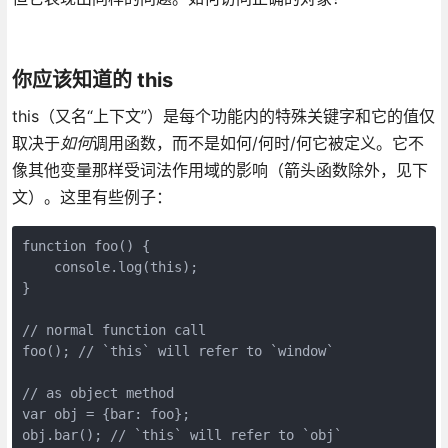
你应该知道的 this
this（又名“上下文”）是每个功能内的特殊关键字和它的值仅
取决于
如何
调用函数，而不是如何/何时/何它被定义。它不
像其他变量那样受词法作用域的影响（箭头函数除外，见下
文）。这里有些例子：
function foo() {

    console.log(this);

}

// normal function call

foo(); // `this` will refer to `window`

// as object method

var obj = {bar: foo};

obj.bar(); // `this` will refer to `obj`
