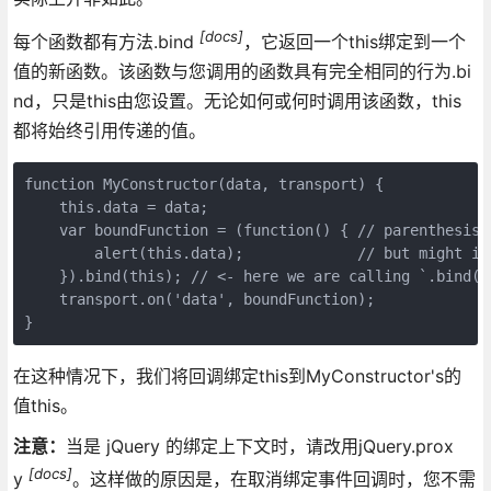
[docs]
每个函数都有方法.bind
，它返回一个this绑定到一个
值的新函数。该函数与您调用的函数具有完全相同的行为.bi
nd，只是this由您设置。无论如何或何时调用该函数，this
都将始终引用传递的值。
function MyConstructor(data, transport) {

    this.data = data;

    var boundFunction = (function() { // parenthesis a
        alert(this.data);             // but might imp
    }).bind(this); // <- here we are calling `.bind()`
    transport.on('data', boundFunction);

在这种情况下，我们将回调绑定this到MyConstructor's的
值this。
注意：
当是 jQuery 的绑定上下文时，请改用jQuery.prox
[docs]
y
。这样做的原因是，在取消绑定事件回调时，您不需