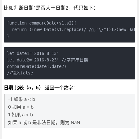
比如判断日期1是否大于日期2，代码如下：
function compareDate(s1,s2){
  return ((new Date(s1.replace(/-/g,"\/")))>(new Date
}
let date1='2016-8-13'
let date2='2016-8-23' //字符串日期
compareDate(date1,date2)
//输入false
日期.比较（a，b）,
返回一个数字：
-1 如果 a < b
0 如果 a = b
1 如果 a > b
如果 a 或 b 是非法日期，则为 NaN