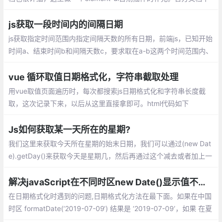
使用picker-options属性来限制可选择的日期，这里举例子稍做补
充。
js获取一段时间内的间隔日期
js获取指定时间范围内指定间隔天数的所有日期，前端js，已知开始
时间a、结束时间b和间隔天数c，要求取在a-b这两个时间范围内、
间隔c天的所有日期。
vue 循环取值日期格式化，字符串截取处理
用vue取值页面遍历时，每次都搜索js日期格式化和字符串长度截
取，这次记录下来，以后从这里直接拿即可。html代码如下
Js如何获取某一天所在的星期?
我们这里来获取今天所在星期的始末日期，我们可以通过(new Dat
e).getDay()来获取今天是星期几，然后再通过这个减去或者加上一
定的天数，就是这个星期的开始日期和结束日期。
解决javaScript在不同时区new Date()显示值不同问题
在日期格式化时遇到的问题,日期格式化方法在最下面。如果在中国
时区 formatDate(‘2019-07-09‘) 结果是 ‘2019-07-09’，如果 在夏
威夷时区 utc-10:00 或者别的时区 formatDate(‘2019-07-09‘) 结