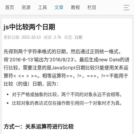
首页
资源
工具
文章
教程
栏目
js中比较两个日期
更新日期:
2021-10-13
阅读:
2.7k
标签:
日期
先得到两个字符串格式的日期，然后通过正则统一格式，
将'2016-8-13'输出为'2016/8/23'。最后生成new Date的进
行比较，需要注意的是JavaScript日期比较只能使用关系运
算符< <= > >=。相等运算符==，!=，===，!==不能用于
比较（的值）日期，因为：
对于严格或抽象的比较，两个不同的对象永远不会相等。
比较对象的表达式仅在操作数引用同一个对象时才为真。
方式一：关系运算符进行比较