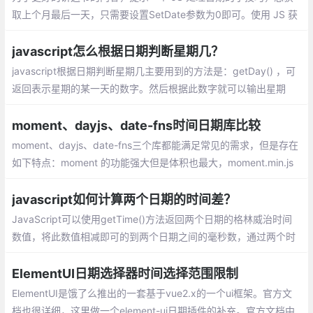
取上个月最后一天，只需要设置SetDate参数为0即可。使用 JS 获
取当前月的最后一天，咱们通常的思路先获取下个月的第一天
javascript怎么根据日期判断星期几？
javascript根据日期判断星期几主要用到的方法是：getDay() ，可
返回表示星期的某一天的数字。然后根据此数字就可以输出星期
几。
moment、dayjs、date-fns时间日期库比较
moment、dayjs、date-fns三个库都能满足常见的需求，但是存在
如下特点：moment 的功能强大但是体积也最大，moment.min.js
的体积为51K，dayjs.min.js 体积为7K，date-fns由于是模块化加
载，体积可以最小化；
javascript如何计算两个日期的时间差？
JavaScript可以使用getTime()方法返回两个日期的格林威治时间
数值，将此数值相减即可的到两个日期之间的毫秒数，通过两个时
间差的毫秒数即可得到相差的时间。
ElementUI日期选择器时间选择范围限制
ElementUI是饿了么推出的一套基于vue2.x的一个ui框架。官方文
档也很详细，这里做一个element-ui日期插件的补充。官方文档中