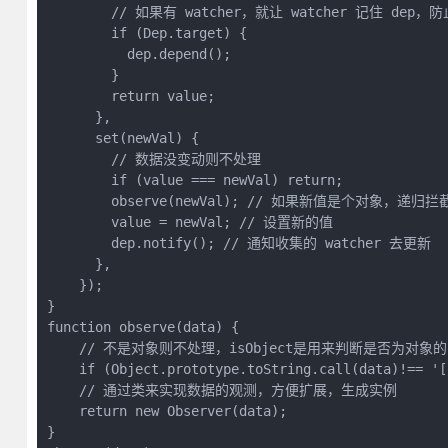
        // 如果有 watcher，就让 watcher 记住 dep，
        if (Dep.target) {

          dep.depend();

        }

        return value;

      },

      set(newVal) {

        // 数据没变动则不处理

        if (value === newVal) return;

        observe(newVal); // 如果新值是个对象，递归拦截
        value = newVal; // 设置新的值

        dep.notify(); // 通知收集的 watcher 去更新

      },

    });

}

function observe(data) {

    // 不是对象则不处理，isObject是用来判断是否为对象的
    if (Object.prototype.toString.call(data)!== '[
    // 通过类来实现数据的观测，方便扩展，生成实例

    return new Observer(data);

}
