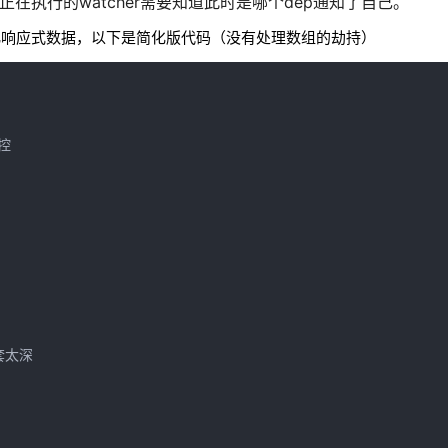
正在执行的watcher需要知道此时是哪个dep通知了自己。
data)初始化响应式数据，以下是简化版代码（没有处理数组的劫持）
控

太深
