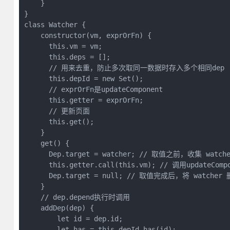
    }

}

class Watcher {

    constructor(vm, exprOrFn) {

      this.vm = vm;

      this.deps = [];

      // 用来去重，防止多次取同一数据时存入多个相同dep

      this.depId = new Set();

      // exprOrFn是updateComponent

      this.getter = exprOrFn;

      // 更新页面

      this.get();

    }

    get() {

      Dep.target = watcher; // 取值之前，收集 watcher
      this.getter.call(this.vm); // 调用updateCom
      Dep.target = null; // 取值完成后，将 watcher 
    }

    // dep.depend执行时调用

    addDep(dep) {

        let id = dep.id;

        let has = this.depId.has(id);
