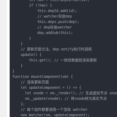
        if (!has) {

            this.depId.add(id);

            // watcher存放dep

            this.deps.push(dep);

            // dep存放watcher

            dep.addSub(this);

        }

    }  

    // 更新页面方法，dep.notify执行时调用

    update() {

        this.get(); // 一修改数据就渲染更新

    }

}

function mountComponent(vm) {

    // 渲染更新页面

    let updateComponent = () => {

      let vnode = vm._render(); // 生成虚拟节点 vnod
      vm._update(vnode); // 将vnode转为真实节点

    };

    // 每个组件都要调用一个渲染 watcher

    new Watcher(vm, updateComponent);
