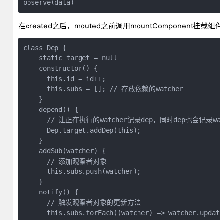
observe(data)
在created之后，mouted之前调用mountComponent挂载
class Dep {

    static target = null

    constructor() {

      this.id = id++;

      this.subs = []; // 存放依赖的watcher

    }

    depend() {

      // 让正在执行的watcher记录dep，同时dep也会记录wat
      Dep.target.addDep(this);

    }

    addSub(watcher) {

      // 添加观察者对象

      this.subs.push(watcher);

    }

    notify() {

      // 触发观察者对象的更新方法

      this.subs.forEach((watcher) => watcher.update