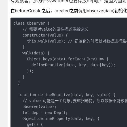
有观察者。那为什么watcher也要存放dep呢？是因为当前
在beforeCreate之后，created之前调用observe(
class Observer {

    // 需要对value的属性描述重新定义

    constructor(value) {

      this.walk(value); // 初始化的时候就对数据进行监
    }

    walk(data) {

      Object.keys(data).forEach((key) => {

        defineReactive(data, key, data[key]);

      });

    }

  }

  function defineReactive(data, key, value) {

    // value 可能是一个对象,要递归劫持，所以数据不能嵌套
    observe(value);

    let dep = new Dep();

    Object.defineProperty(data, key, {

      get() {
