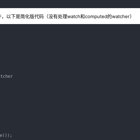
组件，以下是简化版代码（没有处理watch和computed的watcher）
cher

());
