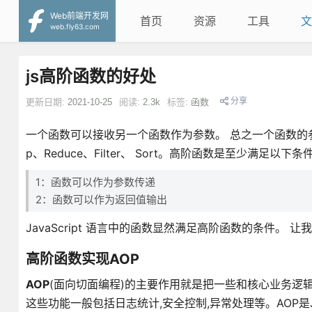
Web前端开发网
首页
资源
工具
文
web.fly63.com
js高阶函数的好处
分享
更新日期:
2021-10-25
阅读:
2.3k
标签:
函数
一个函数可以接收另一个函数作为参数。 总之一个函数的
p、Reduce、Filter、 Sort。高阶函数是至少满足以下
1：函数可以作为参数传递
2：函数可以作为返回值输出
JavaScript 语言中的函数显然满足高阶函数的条件。
高阶函数实现AOP
AOP
(面向切面编程)的主要作用就是把一些和核心业务逻
这些功能一般包括日志统计,安全控制,异常处理等。AOP是Jav