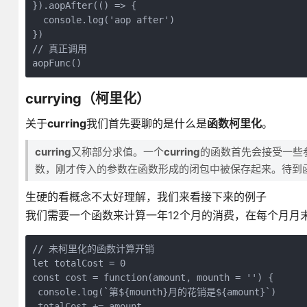
}).aopAfter(() => {

  console.log('aop after')

})

// 真正调用

aopFunc()
currying（柯里化）
关于
curring
我们首先要聊的是什么是
函数柯里化
。
curring
又称部分求值。一个
curring
的函数首先会接受一些
数，刚才传入的参数在函数形成的闭包中被保存起来。待到
生硬的看概念不太好理解，我们来看接下来的例子
我们需要一个函数来计算一年12个月的消费，在每个月月
// 未柯里化的函数计算开销

let totalCost = 0

const cost = function(amount, mounth = '') {

 console.log(`第${mounth}月的花销是${amount}`)

 totalCost += amount
