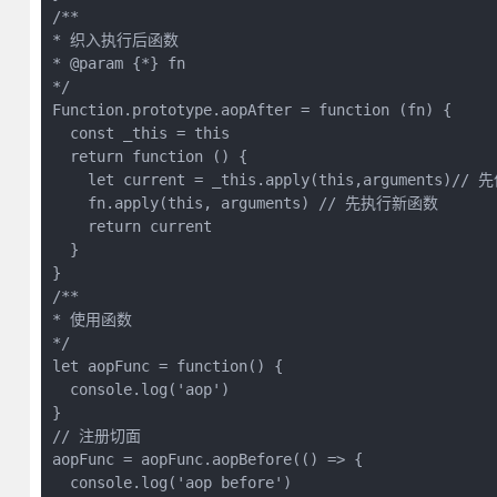
/**

* 织入执行后函数

* @param {*} fn 

*/

Function.prototype.aopAfter = function (fn) {

  const _this = this

  return function () {

    let current = _this.apply(this,arguments)//
    fn.apply(this, arguments) // 先执行新函数

    return current

  }

}

/**

* 使用函数

*/

let aopFunc = function() {

  console.log('aop')

}

// 注册切面

aopFunc = aopFunc.aopBefore(() => {

  console.log('aop before')
