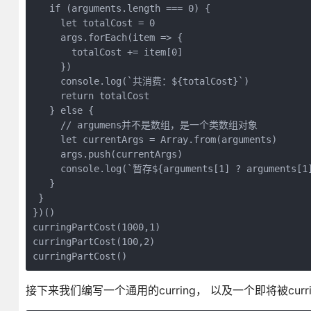
   if (arguments.length === 0) {

     let totalCost = 0

     args.forEach(item => {

       totalCost += item[0]

     })

     console.log(`共消费：${totalCost}`)

     return totalCost

   } else {

     // argumens并不是数组，是一个类数组对象

     let currentArgs = Array.from(arguments)

     args.push(currentArgs)

     console.log(`暂存${arguments[1] ? arguments[1
   }

 }

})()

curringPartCost(1000,1)

curringPartCost(100,2)

curringPartCost()
接下来我们编写一个通用的curring， 以及一个即将被cur