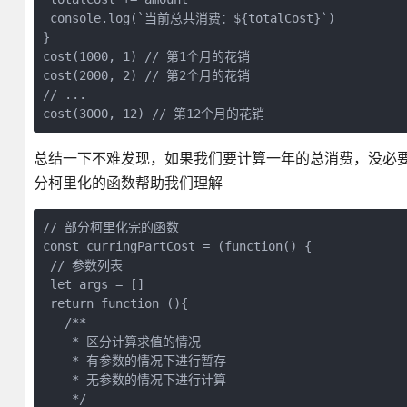
 console.log(`当前总共消费：${totalCost}`)

}

cost(1000, 1) // 第1个月的花销

cost(2000, 2) // 第2个月的花销

// ...

cost(3000, 12) // 第12个月的花销
总结一下不难发现，如果我们要计算一年的总消费，没必要
分柯里化的函数帮助我们理解
// 部分柯里化完的函数

const curringPartCost = (function() {

 // 参数列表

 let args = []

 return function (){

   /**

    * 区分计算求值的情况

    * 有参数的情况下进行暂存

    * 无参数的情况下进行计算

    */
