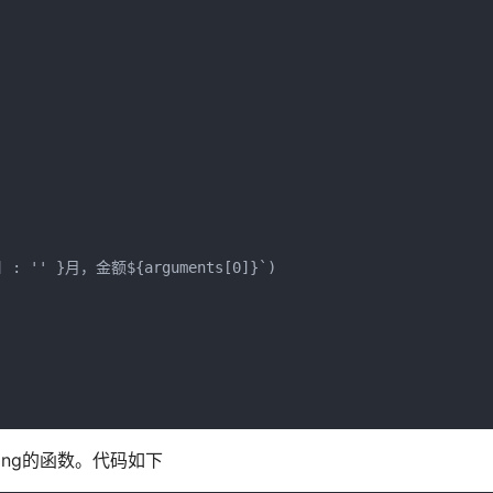
] : '' }月，金额${arguments[0]}`)

ring的函数。代码如下