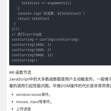
     totalCost += arguments[i]

   }

   console.log(`共消费：${totalCost}`)

   return totalCost

 }

})()

// 执行curring化

costCurring = curring(costCurring)

costCurring(2000, 1)

costCurring(2000, 2)

costCurring(9000, 12)

costCurring()
## 函数节流
JavaScript中的大多数函数都是用户主动触发的，
量的调用引起性能问题。毕竟DOM操作的代价是非常昂贵
window.resise事件。
mouse, input等事件。
上传进度