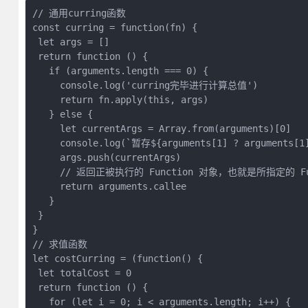
// 通用curring函数

const curring = function(fn) {

 let args = []

 return function () {

   if (arguments.length === 0) {

     console.log('curring完毕进行计算总值')

     return fn.apply(this, args)

   } else {

     let currentArgs = Array.from(arguments)[0]

     console.log(`暂存${arguments[1] ? arguments[1
     args.push(currentArgs)

     // 返回正被执行的 Function 对象，也就是所指定
     return arguments.callee

   }

 }

}

// 求值函数

let costCurring = (function() {

 let totalCost = 0

 return function () {

   for (let i = 0; i < arguments.length; i++) {
