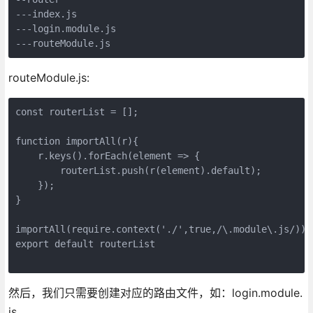
---index.js
---login.module.js
---routeModule.js
routeModule.js:
const routerList = [];
function importAll(r){
    r.keys().forEach(element => {
        routerList.push(r(element).default);
    });
}
importAll(require.context('./',true,/\.module\.j
export default routerList
然后，我们只需要创建对应的路由文件，如：login.module.
js。