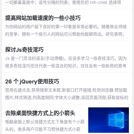
一切都垂直居中；逗号分隔的列表；使用负的 nth-child 选择项
目；对图标使用SVG；优化显示文本；对纯CSS滑块使用 max-hei
ght；继承 box-sizing
提高网站加载速度的一些小技巧
为你网站的用户留下良好的第一印象是非常必要的。随着商业领域
的竞争，拥有一个吸引人的网站可以帮助你脱颖而出。研究表明，
如果加载时间超过3秒，会有 40％ 的用户放弃访问你的网站
探讨Js奇技淫巧
Js 是一门灵活的语言(手动滑稽)。应该多学习一些奇技淫巧，因为
很多奇技淫巧往往代表一些混合的知识，往往会有一些新奇的思考
与体验（怎么我想不出来？）
26 个 jQuery使用技巧
禁用右键点击;禁用搜索文本框;新窗口打开链接;检测浏览器;预加载
图片;样式筛选;列高度相同;字体大小调整;返回页面顶部;获取鼠标的
xy坐标;验证元素是否为空;替换元素
去除桌面快捷方式上的小箭头
电脑桌面上默认快捷方式左下角是有个小箭
头的。很多用户可能不习惯快捷方式小箭