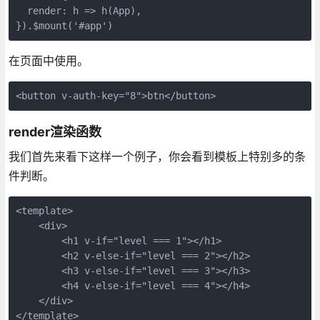
  render: h => h(App),
}).$mount('#app')
在页面中使用。
<button v-auth-key="8">btn</button> 
render渲染函数
我们首先来看下这样一个例子，你会看到模板上特别多的条
件判断。
<template>
    <div>
        <h1 v-if="level === 1"></h1>
        <h2 v-else-if="level === 2"></h2>
        <h3 v-else-if="level === 3"></h3>
        <h4 v-else-if="level === 4"></h4>
    </div>
</template>