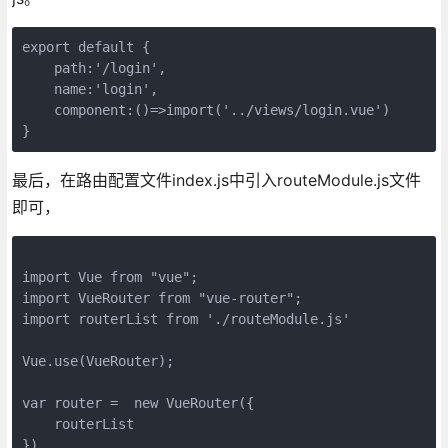
export default {
    path:'/login',
    name:'login',
    component:()=>import('../views/login.vue')
}
最后，在路由配置文件index.js中引入routeModule.js文件
即可，
import Vue from "vue";
import VueRouter from "vue-router";
import routerList from './routeModule.js'
Vue.use(VueRouter);
var router =  new VueRouter({
    routerList
})