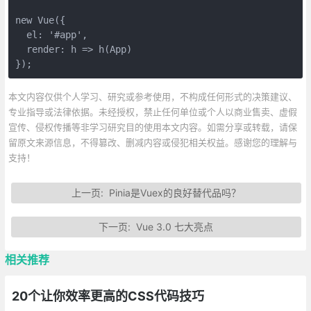
new Vue({
  el: '#app',
  render: h => h(App)
});
本文内容仅供个人学习、研究或参考使用，不构成任何形式的决策建议、
专业指导或法律依据。未经授权，禁止任何单位或个人以商业售卖、虚假
宣传、侵权传播等非学习研究目的使用本文内容。如需分享或转载，请保
留原文来源信息，不得篡改、删减内容或侵犯相关权益。感谢您的理解与
支持！
上一页:
Pinia是Vuex的良好替代品吗？
下一页:
Vue 3.0 七大亮点
相关推荐
20个让你效率更高的CSS代码技巧