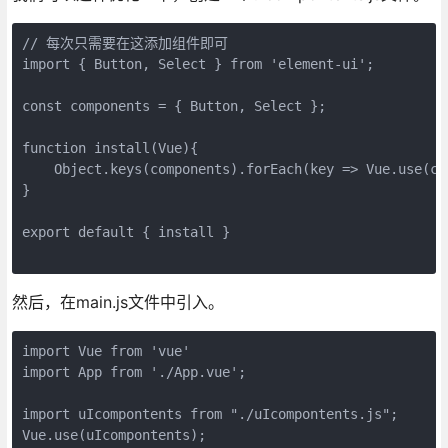
// 每次只需要在这添加组件即可
import { Button, Select } from 'element-ui';
const components = { Button, Select };
function install(Vue){
    Object.keys(components).forEach(key => Vue.use(co
}
export default { install }
然后，在main.js文件中引入。
import Vue from 'vue'
import App from './App.vue';
import uIcompontents from "./uIcompontents.js";
Vue.use(uIcompontents);