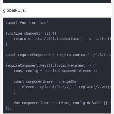
globalRC.js:
import Vue from 'vue'
function changeStr (str){
    return str.charAt(0).toUpperCase() + str.slice(1)
}
const requireComponent = require.context('./',fal
requireComponent.keys().forEach(element => {
    const config = requireComponent(element);
    const componentName = changeStr(
        element.replace(/^\.\//,'').replace(/\.\w+$/,
    )
    Vue.component(componentName, config.default || co
});