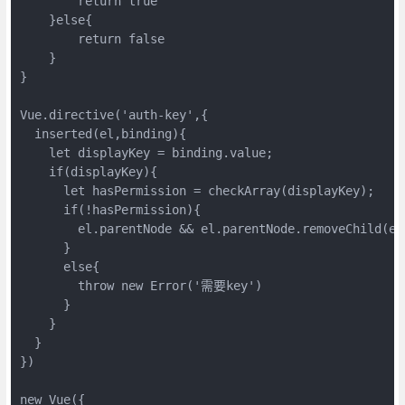
        return true
    }else{
        return false
    }
}
Vue.directive('auth-key',{
  inserted(el,binding){
    let displayKey = binding.value;
    if(displayKey){
      let hasPermission = checkArray(displayKey);
      if(!hasPermission){
        el.parentNode && el.parentNode.removeChild(el
      }
      else{
        throw new Error('需要key')
      }
    }
  }
})
new Vue({