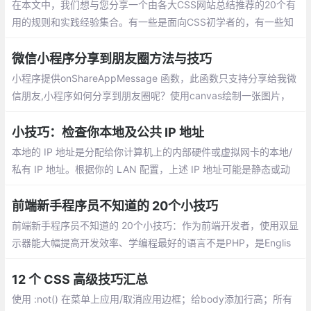
在本文中，我们想与您分享一个由各大CSS网站总结推荐的20个有
用的规则和实践经验集合。有一些是面向CSS初学者的，有一些知
识点是进阶型的。希望每个人通过这篇文章都能学到对自己有用的
知识
微信小程序分享到朋友圈方法与技巧
小程序提供onShareAppMessage 函数，此函数只支持分享给我微
信朋友,小程序如何分享到朋友圈呢？使用canvas绘制一张图片，
并用wx.previewImage预览图片，然后长按图片保存图片到手机。
小技巧：检查你本地及公共 IP 地址
本地的 IP 地址是分配给你计算机上的内部硬件或虚拟网卡的本地/
私有 IP 地址。根据你的 LAN 配置，上述 IP 地址可能是静态或动
态的。公共的 IP 地址是你的 Internet 服务提供商（ISP）为你分配
的公共/外部 IP 地址。
前端新手程序员不知道的 20个小技巧
前端新手程序员不知道的 20个小技巧：作为前端开发者，使用双显
示器能大幅提高开发效率、学编程最好的语言不是PHP，是Englis
h、东西交付之前偷偷测试一遍、问别人之前最好先自己百度，goo
gle一下、把觉得不靠谱的需求放到最后做，很可能到时候需求就变
12 个 CSS 高级技巧汇总
了...
使用 :not() 在菜单上应用/取消应用边框；给body添加行高；所有