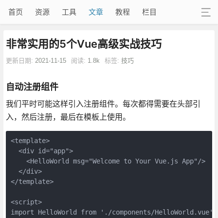
首页
资源
工具
文章
教程
栏目
非常实用的5个Vue高级实战技巧
更新日期:
2021-11-15
阅读:
1.8k
标签:
技巧
自动注册组件
我们平时可能这样引入注册组件。每次都得需要在头部引
入，然后注册，最后在模板上使用。
<template>
  <div id="app">
    <HelloWorld msg="Welcome to Your Vue.js App"/>
  </div>
</template>
<script>
import HelloWorld from './components/HelloWorld.vue'