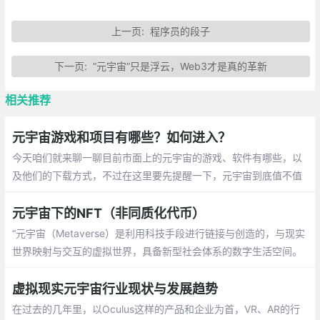
上一页:
程序员的段子
下一页:
“元宇宙”只是浮云，Web3才是真的革新
相关推荐
元宇宙游戏和项目有哪些？如何进入？
今天咱们就来聊一聊目前市面上的元宇宙的游戏、软件有哪些，以
及他们的下载方式，不过在这里要先提醒一下，元宇宙到底值不值
的入手需要谨慎。
元宇宙下的NFT（非同质化代币）
“元宇宙（Metaverse）是利用科技手段进行链接与创造的，与现实
世界映射与交互的虚拟世界，具备新型社会体系的数字生活空间。
说简单点就是沉浸式的虚拟世界，在元宇宙中可以进行社会生活所
必须的社交、交易等活动，而交易的对象物品便是NFT
虚拟现实元宇宙行业现状与发展趋势
在过去的几年里，以Oculus这样的产品和企业为首，VR、AR的行