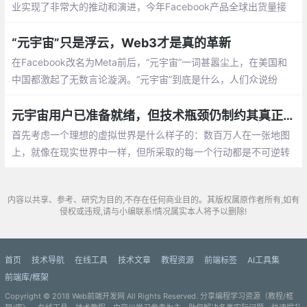
业实现了非常大的推动和演进，今年Facebook产品全球出货量接
近1000万台，我们现在已经能够在VR一体机上面实现非常丰富的
六自由度的功能。
“元宇宙”只是浮云，Web3才是真的革新
在Facebook改名为Meta前后，“元宇宙”一词甚嚣尘上，在美国和
中国都激起了无数言论漩涡。“元宇宙”到底是什么，人们众说纷
纭。它变成一个语词游戏，也成了股市炒作的绝佳载体。
元宇宙用户已准备就绪，但技术瓶颈仍制约其真正“落地”
首先考虑一个理想的虚拟世界是什么样子的：数百万人在一张地图
上，就像在现实世界中一样，但所采取的每一个行动都是不可逆转
的，每个人都是真实。如果你打破虚拟世界中的雕像
内容以共享、参考、研究为目的,不存在任何商业目的。其版权属原作者所有,如有
侵权或违规,请与小编联系!情况属实本人将予以删除!
首页
技术导航
在线工具
技术文章
教程资源
前端标签
AI工具集
前端库/框架