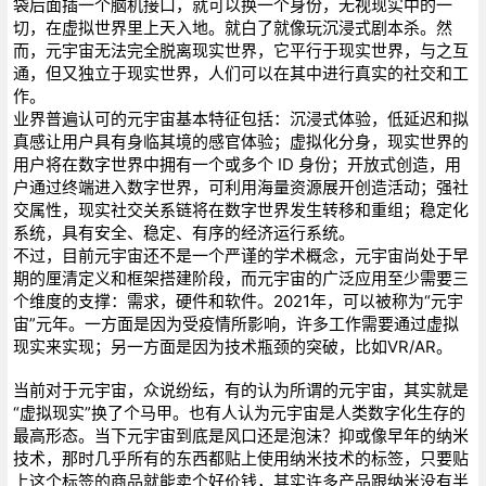
袋后面插一个脑机接口，就可以换一个身份，无视现实中的一
切，在虚拟世界里上天入地。就白了就像玩沉浸式剧本杀。然
而，元宇宙无法完全脱离现实世界，它平行于现实世界，与之互
通，但又独立于现实世界，人们可以在其中进行真实的社交和工
作。
业界普遍认可的元宇宙基本特征包括：沉浸式体验，低延迟和拟
真感让用户具有身临其境的感官体验；虚拟化分身，现实世界的
用户将在数字世界中拥有一个或多个 ID 身份；开放式创造，用
户通过终端进入数字世界，可利用海量资源展开创造活动；强社
交属性，现实社交关系链将在数字世界发生转移和重组；稳定化
系统，具有安全、稳定、有序的经济运行系统。
不过，目前元宇宙还不是一个严谨的学术概念，元宇宙尚处于早
期的厘清定义和框架搭建阶段，而元宇宙的广泛应用至少需要三
个维度的支撑：需求，硬件和软件。2021年，可以被称为“元宇
宙”元年。一方面是因为受疫情所影响，许多工作需要通过虚拟
现实来实现；另一方面是因为技术瓶颈的突破，比如VR/AR。
当前对于元宇宙，众说纷纭，有的认为所谓的元宇宙，其实就是
“虚拟现实”换了个马甲。也有人认为元宇宙是人类数字化生存的
最高形态。当下元宇宙到底是风口还是泡沫？抑或像早年的纳米
技术，那时几乎所有的东西都贴上使用纳米技术的标签，只要贴
上这个标签的商品就能卖个好价钱，其实许多产品跟纳米没有半