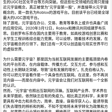
生的UGC社区化平台等方向突破。但这些社交领域的应用只是接
近元宇宙概念，真正被誉为“元宇宙第一股”，并直接带火元宇宙
概念的，是一款名为Roblox的游戏平台。目前该平台已经是全球
最大的UGC游戏平台。
除了游戏，元宇宙在办公、交易、教育等事务上或许也具备广阔
的应用空间。2020年3月12日，Roblox和腾讯共同组建罗布乐
思。目前罗布乐思在国内主要用于教育，如高校游戏创意比赛和
大学生工程训练综合能力竞赛。可以设想，随着技术的发展，在
元宇宙概念的引领下，我们总有一天可以创造能与现实世界平行
的虚拟世界。
为什么需要元宇宙？那是因为当前互联网发展的主要瓶颈是内卷
化的平台形态，在内容载体、传播方式、交互方式、参与感和互
动性上长期缺乏突破，导致“没有发展的增长”。扎克伯格认为，
你可以把元宇宙看作是一个具身性的互联网。在这里，你不再浏
览内容——而是在内容中。元宇宙会让我们对互联网有一个全新
的认识。
然而，“元宇宙”也照出互联网的浮躁。互联网产业界、学术界在
未来学面前，依然缺乏应有的免疫力。相比真正的科学，未来学
更具有冲击力和杀伤力，简单、直接，容易俘获人心，能诱导我
们失去理性的辨析和判断，不知不觉地将未来学转化为政策和方
向。如果整个行业将似是而非、模棱两可，缺乏学理基础的未来