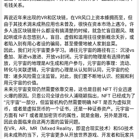
毛钱关系。
再说近年来出现的VR和区块链，在VR风口上资本蜂拥而至，但
由于其技术淍未成熟应用也未普及，很快在资本市场上遇冷。许
多人连区块链是什么都没有搞清楚的时候，就急忙盲目跟风、瞎
起哄或许去忽悠别人，盲目、虚假和滥用往往使新概念夭折，或
者陷入别有用心者设的骗局，甚至傻傻地被人家割韭菜。
因此，我们对元宇宙要多学习。通往元宇宙的路径有三：沉浸vs
叠加、渐进vs激进、开放vs封闭。元宇宙的物理是有选择的解
放，元宇宙的地理是AI生成和用户参与，元宇宙的事理：流动、
转化与关联逻辑，元宇宙的心理是从认知到认同，元宇宙的伦
理：诸多风险需立法监管。对此，我们要不断地认识、挖掘和利
用元宇宙的价值。
未来元宇宙变现仍然需要依靠交易，这也是目前 NFT 行业迅速
火爆的原因。贝恩公司全球合伙人浦晓颖指出，NFT 已经成为了
“元宇宙”一部分，但监管机构仍然需要明确 NFT 是否为虚拟货
币，或者是虚拟货币的一个证书，还是一种证券资产。元宇宙一
方面有 NFT 或者是加密货币的属性，就是金融，另外是游戏，
因此会面临来自这两方面的监管问题。
在VR、AR、MR（Mixed Reality，即混合现实技术）和5G技术
尚未成熟的当下，元宇宙更多从开放世界游戏、开发者和玩家共