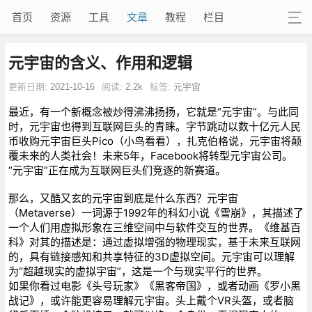
首页
资源
工具
文章
教程
栏目
元宇宙的含义、作用和逻辑
更新日期:
2021-10-16
阅读:
2.2k
标签:
元宇宙
最近，有一个新概念被炒得沸沸扬扬，它就是“元宇宙”。与此同
时，元宇宙也得到互联网巨头的青睐。字节跳动以数十亿元人民
币收购元宇宙巨头Pico（小鸟看看），扎克伯格说，元宇宙将颠
覆未来的人类社会！未来5年，Facebook将转型元宇宙公司。
“元宇宙”正在成为互联网巨头们竞逐的新赛道。
那么，又酷又玄的元宇宙到底是什么东西？元宇宙
（Metaverse）一词源于1992年的科幻小说《雪崩》，其描述了
一个人们用虚拟形象在三维空间中与软件交互的世界。《维基百
科》对其的描述是：通过虚拟增强的物理现实，基于未来互联网
的，具有链接感知和共享特征的3D虚拟空间。元宇宙可以理解
为“超越现实的虚拟宇宙”，这是一个与现实平行的世界。
如果你看过电影《头号玩家》《黑客帝国》，或者动画《罗小黑
战记》，或许能更容易理解元宇宙。头上戴个VR头盔，或者脑