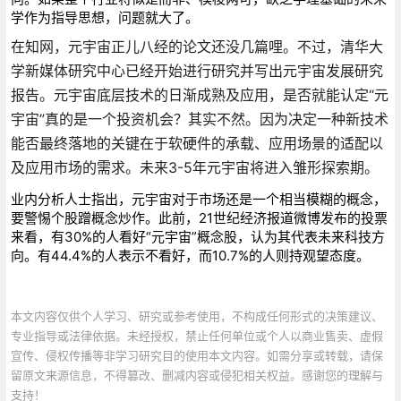
学作为指导思想，问题就大了。
在知网，元宇宙正儿八经的论文还没几篇哩。不过，清华大
学新媒体研究中心已经开始进行研究并写出元宇宙发展研究
报告。元宇宙底层技术的日渐成熟及应用，是否就能认定“元
宇宙”真的是一个投资机会？其实不然。因为决定一种新技术
能否最终落地的关键在于软硬件的承载、应用场景的适配以
及应用市场的需求。未来3-5年元宇宙将进入雏形探索期。
业内分析人士指出，元宇宙对于市场还是一个相当模糊的概念，
要警惕个股蹭概念炒作。此前，21世纪经济报道微博发布的投票
来看，有30%的人看好“元宇宙”概念股，认为其代表未来科技方
向。有44.4%的人表示不看好，而10.7%的人则持观望态度。
本文内容仅供个人学习、研究或参考使用，不构成任何形式的决策建议、
专业指导或法律依据。未经授权，禁止任何单位或个人以商业售卖、虚假
宣传、侵权传播等非学习研究目的使用本文内容。如需分享或转载，请保
留原文来源信息，不得篡改、删减内容或侵犯相关权益。感谢您的理解与
支持！