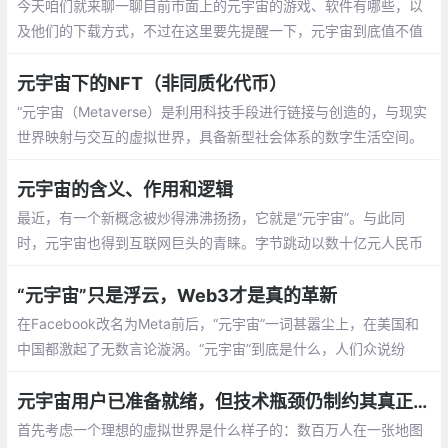
今天咱们就来聊一聊目前市面上的元宇宙的游戏、软件有哪些，以
及他们的下载方式，不过在这里要先提醒一下，元宇宙到底值不值
的入手需要谨慎。
元宇宙下的NFT（非同质化代币）
“元宇宙（Metaverse）是利用科技手段进行链接与创造的，与现实
世界映射与交互的虚拟世界，具备新型社会体系的数字生活空间。
说简单点就是沉浸式的虚拟世界，在元宇宙中可以进行社会生活所
必须的社交、交易等活动，而交易的对象物品便是NFT
元宇宙的含义、作用和逻辑
最近，有一个新概念被炒得沸沸扬扬，它就是“元宇宙”。与此同
时，元宇宙也得到互联网巨头的青睐。字节跳动以数十亿元人民币
收购元宇宙巨头Pico（小鸟看看）
“元宇宙”只是浮云，Web3才是真的革新
在Facebook改名为Meta前后，“元宇宙”一词甚嚣尘上，在美国和
中国都激起了无数言论漩涡。“元宇宙”到底是什么，人们众说纷
纭。它变成一个语词游戏，也成了股市炒作的绝佳载体。
元宇宙用户已准备就绪，但技术瓶颈仍制约其真正“落地”
首先考虑一个理想的虚拟世界是什么样子的：数百万人在一张地图