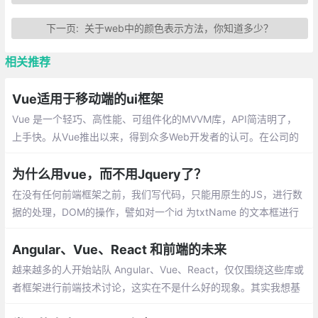
下一页:
关于web中的颜色表示方法，你知道多少？
相关推荐
Vue适用于移动端的ui框架
Vue 是一个轻巧、高性能、可组件化的MVVM库，API简洁明了，
上手快。从Vue推出以来，得到众多Web开发者的认可。在公司的
Web前端项目开发中，多个项目采用基于Vue的UI组件框架开发，
并投入正式使用
为什么用vue，而不用Jquery了？
在没有任何前端框架之前，我们写代码，只能用原生的JS，进行数
据的处理，DOM的操作，譬如对一个id 为txtName 的文本框进行
赋值,只不过用原生实现的代码比较多，开发起来慢啊，在这个时间
就是金钱的年代，显然不是很好的方式。
Angular、Vue、React 和前端的未来
越来越多的人开始站队 Angular、Vue、React，仅仅围绕这些库或
者框架进行前端技术讨论，这实在不是什么好的现象。其实我想基
于我个人的经验聊下前端的演进和未来，希望可以贡献微薄的力