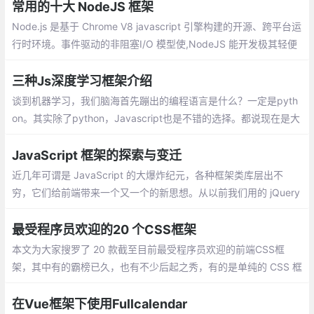
量，消除一些我个人认为的前端社区不太好的风气。
常用的十大 NodeJS 框架
Node.js 是基于 Chrome V8 javascript 引擎构建的开源、跨平台运
行时环境。事件驱动的非阻塞I/O 模型使,NodeJS 能开发极其轻便
且高效的 Web 应用程序。客户端 和 服务端 脚本中使用相同的语言
三种Js深度学习框架介绍
谈到机器学习，我们脑海首先蹦出的编程语言是什么？一定是pyth
on。其实除了python，Javascript也是不错的选择。都说现在是大
前端时代，从移动开发、服务器端
JavaScript 框架的探索与变迁
近几年可谓是 JavaScript 的大爆炸纪元，各种框架类库层出不
穷，它们给前端带来一个又一个的新思想。从以前我们用的 jQuery
直接操作 DOM，到 BackboneJS、Dojo 提供监听器的形式，在到
Ember.js、AngularJS 数据绑定的理念，再到现在的 React、Vue
最受程序员欢迎的20 个CSS框架
虚拟 DOM 的思想。
本文为大家搜罗了 20 款截至目前最受程序员欢迎的前端CSS框
架，其中有的霸榜已久，也有不少后起之秀，有的是单纯的 CSS 框
架，也有的结合了 JavaScript 以提供更丰富的功能
在Vue框架下使用Fullcalendar