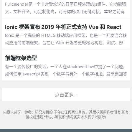
Fullcalendar是一个非常受欢迎的日历日程处理的js组件，它功能强
大，文档齐全，可定制化高，可与你的项目无缝对接。本站之前有
很多文章介绍了Fullcalendar（v3）的使用。今天我们来看看如何
在Vue框架下使用Fullcalendar。
Ionic 框架宣布 2019 年将正式支持 Vue 和 React
Ionic 是一个高级的 HTML5 移动端应用框架，也是一个开发混合移
动应用的前端框架，旨在让 Web 开发者更轻松地构建、测试、部
署和监控跨平台应用。Ionic 基于 Angular 语法，之前一直不支持 V
ue 和 React 。
前端框架选型
有一个流传较广的笑话，一个人在stackoverflow中提了一个问题，
如何使用javascript实现一个数字与另外一个数字相加。最高票回答
是你应该使用jQuery插件，jQuery插件可以做任何事情。 历史总是
在重演，以前是jQuery，现在可能是react或vue。不同的框架有不
点击更多...
同的应用场景，杀鸡不要用牛刀
内容以共享、参考、研究为目的,不存在任何商业目的。其版权属原作者所有,如有
侵权或违规,请与小编联系!情况属实本人将予以删除!