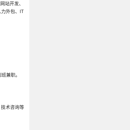
、网站开发、
力外包、IT
到班兼职。
。
、技术咨询等