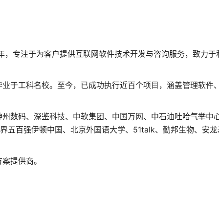
0年，专注于为客户提供互联网软件技术开发与咨询服务，致力于
。
毕业于工科名校。至今，已成功执行近百个项目，涵盖管理软件
神州数码、深鉴科技、中软集团、中国万网、中石油吐哈气举中
界五百强伊顿中国、北京外国语大学、51talk、勤邦生物、安
方案提供商。