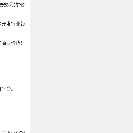
最熟悉的“软
术开发行业带
的商业价值！
目平台。