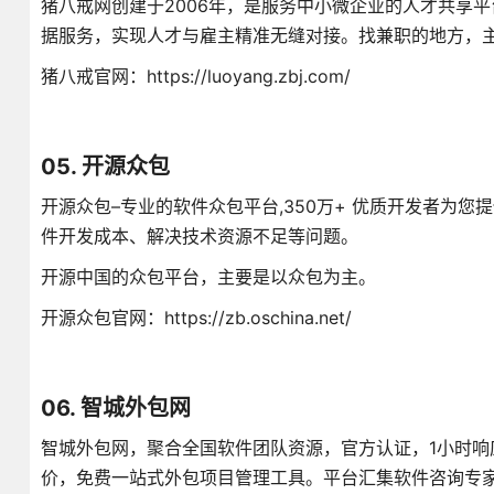
猪八戒网创建于2006年，是服务中小微企业的人才共享
据服务，实现人才与雇主精准无缝对接。找兼职的地方，
猪八戒官网：https://luoyang.zbj.com/
05. 开源众包
开源众包–专业的软件众包平台,350万+ 优质开发者为您提
件开发成本、解决技术资源不足等问题。
开源中国的众包平台，主要是以众包为主。
开源众包官网：https://zb.oschina.net/
06. 智城外包网
智城外包网，聚合全国软件团队资源，官方认证，1小时
价，免费一站式外包项目管理工具。平台汇集软件咨询专