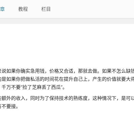
章
教程
栏目
来说如果你确实急用钱，价格又合适，那就去做。如果不怎么缺
的是如果你把做私活的时间花在提升自己上，产生的价值就要大
千万不要“捡了芝麻丢了西瓜”。
些额外的收入，同时为了保持技术的熟练度，这种情况下，是可
万不要接。