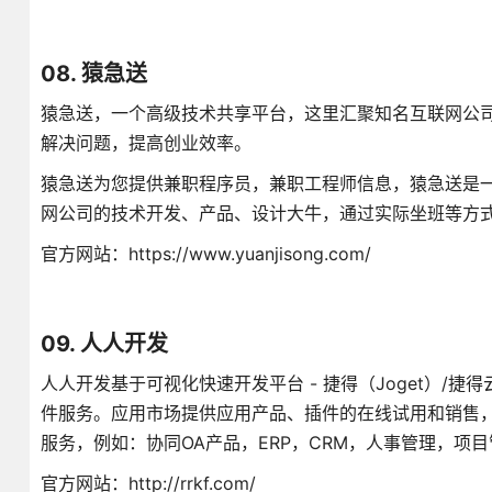
08. 猿急送
猿急送，一个高级技术共享平台，这里汇聚知名互联网公
解决问题，提高创业效率。
猿急送为您提供兼职程序员，兼职工程师信息，猿急送是一
网公司的技术开发、产品、设计大牛，通过实际坐班等方
官方网站：https://www.yuanjisong.com/
09. 人人开发
人人开发基于可视化快速开发平台 - 捷得（Joget）/捷得
件服务。应用市场提供应用产品、插件的在线试用和销售
服务，例如：协同OA产品，ERP，CRM，人事管理，项
官方网站：http://rrkf.com/