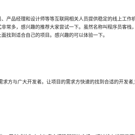
员、产品经理和设计师等等互联网相关人员提供稳定的线上工作
式非常多，感兴趣的推荐大家尝试一下。虽然名称叫程序员客栈
上面找到适合自己的项目。感兴趣的可以体验一下。
连接需求方与广大开发者。让项目的需求方快速的找到合适的开发者