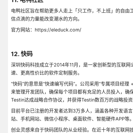
11. 电鸭社区
电鸭社区旨在帮助更多人走上「只工作，不上班」的自由
信点滴的力量能改变潮水的方向。
官方网站：https://eleduck.com/
12. 快码
深圳快码科技成立于2014年11月，是一家创新型的互
速、更高性价比的软件定制服务。
“快码”的意思是“快速编写代码”。公司采用“专属项目经理
来管理开发团队，确保每个项目都有充足的人员投入，确保
Testin达成战略合作协议，并获得Testin数百万的战略投
目前平台已注册的开发者达到3万多人，涵盖各种开发语言与类
站、手机网站、微信小程序、桌面软件、智能硬件APP等
创业灵感来自于快码团队的从业经验。在近十年的互联网