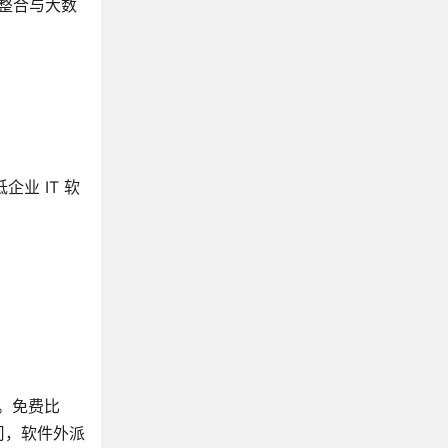
整合与大数
业 IT 软
。免费比
司，软件外派