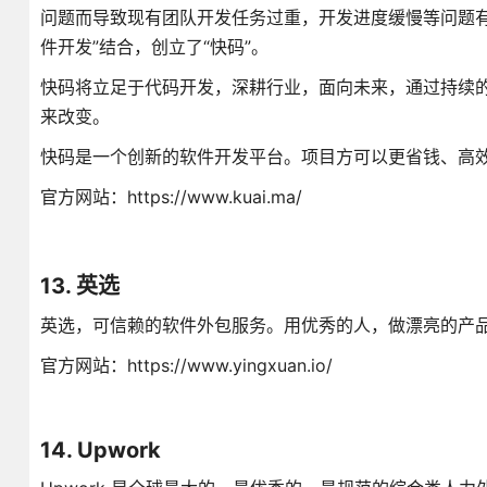
问题而导致现有团队开发任务过重，开发进度缓慢等问题有
件开发”结合，创立了“快码”。
快码将立足于代码开发，深耕行业，面向未来，通过持续
来改变。
快码是一个创新的软件开发平台。项目方可以更省钱、高
官方网站：https://www.kuai.ma/
13. 英选
英选，可信赖的软件外包服务。用优秀的人，做漂亮的产
官方网站：https://www.yingxuan.io/
14. Upwork