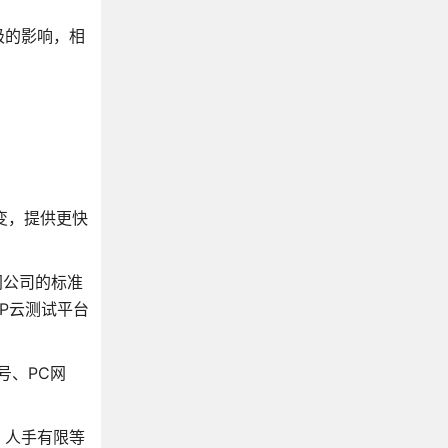
极的影响，相
变，提供更快
网公司的标准
P云测试平台
号、PC网
、人手有限等