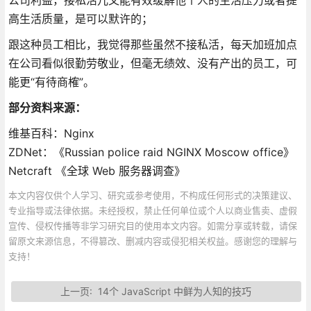
高生活质量，是可以默许的；
跟这种员工相比，我觉得那些虽然不接私活，每天加班加点
在公司看似很勤劳敬业，但毫无绩效、没有产出的员工，可
能更“有待商榷”。
部分资料来源：
维基百科：Nginx
ZDNet：《Russian police raid NGINX Moscow office》
Netcraft 《全球 Web 服务器调查》
本文内容仅供个人学习、研究或参考使用，不构成任何形式的决策建议、
专业指导或法律依据。未经授权，禁止任何单位或个人以商业售卖、虚假
宣传、侵权传播等非学习研究目的使用本文内容。如需分享或转载，请保
留原文来源信息，不得篡改、删减内容或侵犯相关权益。感谢您的理解与
支持！
上一页:
14个 JavaScript 中鲜为人知的技巧