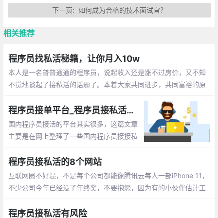
下一页:
如何成为合格的技术面试官？
相关推荐
程序员找私活秘籍，让你月入10w
本人是一名普普通通的程序员，说起收入还是涨不过房价，又不知
不觉地谈起了接私活的话题了。本着大家共同进步，共同富裕的原
则，想把接单的一些技巧和方法分享给大家，如果你获得了灵感，
请给我点赞！
程序员接单平台_程序员接私活的网站整理
国内程序员接活的平台其实很多，这篇文章
主要是在网上整理了一些国内程序员接接私
活的网站，希望对大家有所帮助。包括：程
序员客栈、快码众包开发平台、码市Codin
程序员接私活的8个网站
g、码易众包平台、开源中国众包平台
互联网圈不好混，不是每个公司都能像腾讯云每人一部iPhone 11，
不少公司今年已经没了年终奖，不要抱怨，因为有的小伙伴估计工
作都没了。 师长今天给大家推荐几个江湖卖艺赚钱养家的好渠
程序员接私活有风险