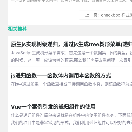
学习研究目的使用本文内容。如需分享或转载，请保留原文来源信息，
上一页:
checkbox 样
相关推荐
原生js实现树级递归，通过js生成tree树形菜单(递
JavaScript生成树形菜单需求：首先这是一个数据集—js的类型，我们
的时候，这一项，应该为树的顶端,那么我们需要去重新建一次索引
js递归函数——函数体内调用本函数的方式
在js中通过如果一个函数直接或间接调用函数本身，则该函数称为
Vue一个案例引发的递归组件的使用
什么是递归组件？简单来说就是在组件中内使用组件本身，下面我
我们的项目中是非常常见的形式，我们利用递归组件可以很好的去