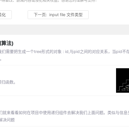
不得篡改、删减内容或侵犯相关权益。感谢您的理解与支持！
式美化
下一页:
input file 文件类型
归算法)
需要把生成一个tree形式的对象 : id,与pid之间的对应关系，当pid不存
。
递归函数。
们就来看看如何在项目中使用递归组件去解决我们上面问题。类似与信息
解决问题