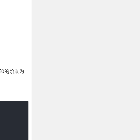
有0的阶乘为