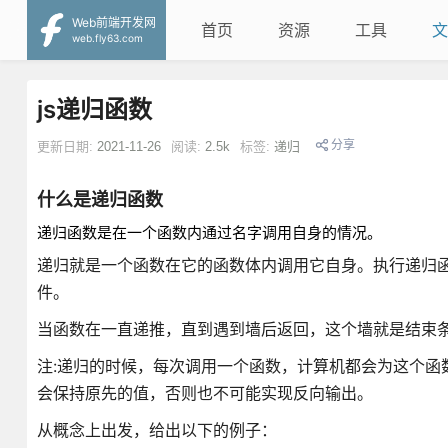
Web前端开发网
首页
资源
工具
文
web.fly63.com
js递归函数
分享
更新日期:
2021-11-26
阅读:
2.5k
标签:
递归
什么是递归函数
递归函数是在一个函数内通过名字调用自身的情况。
递归就是一个函数在它的函数体内调用它自身。执行递归
件。
当函数在一直递推，直到遇到墙后返回，这个墙就是结束
注:递归的时候，每次调用一个函数，计算机都会为这个函
会保持原先的值，否则也不可能实现反向输出。
从概念上出发，给出以下的例子：