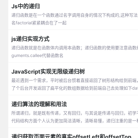
Js中的递归
递归函数是在一个函数通过名字调用自身的情况下构成的,这种写
名factorial紧紧耦合在了一起
js递归实现方式
递归函数就是在函数体内调用本函数；递归函数的使用要注意函数终止
guments.callee代替函数名
JavaScript实现无限级递归树
最近遇到一个需求，平时被后台惯着直接返回了树形结构给到前端
了个后台开发返回了扁平化的数组数据给到前端自己去处理如下data。突
递归算法的理解和用法
所谓递归，就是既有传递，又有回归，与其说是传递与回归，初学不
代码结构方面个人认为更加简洁清晰，清晰易懂，递归注重的是一
递归获取页面元素的真实offsetLeft和offsetTop