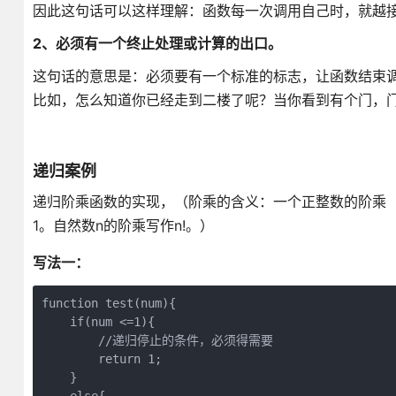
因此这句话可以这样理解：函数每一次调用自己时，就越
2、必须有一个终止处理或计算的出口。
这句话的意思是：必须要有一个标准的标志，让函数结束
比如，怎么知道你已经走到二楼了呢？当你看到有个门，门
递归案例
递归阶乘函数的实现，（阶乘的含义：一个正整数的阶乘（英语
1。自然数n的阶乘写作n!。）
写法一：
function test(num){
    if(num <=1){
        //递归停止的条件，必须得需要
        return 1;
    }