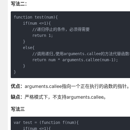
写法二：
function test(num){
    if(num <=1){
        //递归停止的条件，必须得需要
        return 1;
    }
    else{
        //调用递归,使用arguments.callee的方法代替函
        return num * arguments.callee(num-1);
    }
}
优点：
arguments.callee指向一个正在执行的函数
缺点：
严格模式下，不支持arguments.callee。
写法三
var test = (function f(num){
    if(num <=1){