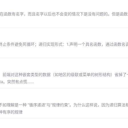
法在函数有名字，而且名字以后也不会变的情况下是没有问题的。但是函数
条件避免死循环；递归实现形式：1.声明一个具名函数，通过函数名调用，
，前端对这种嵌套类型的数据（如地区的级联或菜单的树形结构）省掉了
然有点慌......
如理解是一种 “循序递进”与“规律约束”。为什么这样说，因为递归算法
种有序的规律