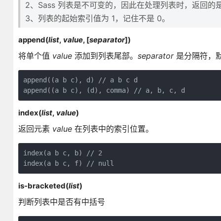
2、Sass 列表是不可变的，因此在处理列表时，返回
3、列表的起始索引值为 1，记住不是 0。
append(
list
,
value
, [
separator
])
将单个值
value
添加到列表尾部。
separator
是分隔符，
append((a b c), d) // a b c d 

append((a b c), (d), comma) // a, b, c, d
index(
list
,
value
)
返回元素
value
在列表中的索引位置。
index(a b c, b) // 2 

index(a b c, f) // null
is-bracketed(
list
)
判断列表中是否有中括号