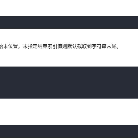
d-at 设置始末位置，未指定结束索引值则默认截取到字符串末尾。