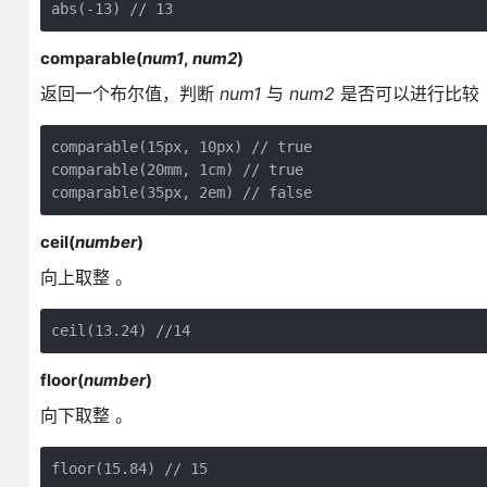
abs(-13) // 13
comparable(
num1
,
num2
)
返回一个布尔值，判断
num1
与
num2
是否可以进行比较
comparable(15px, 10px) // true 

comparable(20mm, 1cm) // true 

comparable(35px, 2em) // false
ceil(
number
)
向上取整 。
ceil(13.24) //14
floor(
number
)
向下取整 。
floor(15.84) // 15