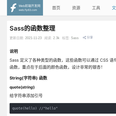
Web前端开发网
首页
资源
工具
文
web.fly63.com
Sass的函数整理
分享
更新日期:
2021-11-23
阅读:
2.3k
标签:
Sass
说明
Sass 定义了各种类型的函数，这些函数可以通过 CSS 
函数，重点在于后面的颜色函数，设计非常的银杏！
String(字符串) 函数
quote(
string
)
给字符串添加引号
quote(hello) //"hello"