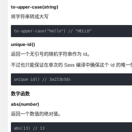
to-upper-case(
string
)
将字符串转成大写
to-upper-case("hello") // "HELLO"
unique-id()
返回一个无引号的随机字符串作为 id。
不过也只能保证在单次的 Sass 编译中确保这个 id 的唯一
unique-id() // 3a153b3ds
数字函数
abs(
number
)
返回一个数值的绝对值。
abs(13) // 13
