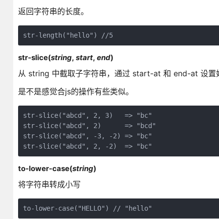
返回字符串的长度。
str-length("hello") //5
str-slice(
string
,
start
,
end
)
从 string 中截取子字符串，通过 start-at 和 en
是不是感觉合js的操作有些类似。
str-slice("abcd", 2, 3)   => "bc" 

str-slice("abcd", 2)      => "bcd" 

str-slice("abcd", -3, -2) => "bc" 

str-slice("abcd", 2, -2)  => "bc"
to-lower-case(
string
)
将字符串转成小写
to-lower-case("HELLO") // "hello"