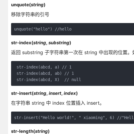
unquote(
string
)
移除字符串的引号
unquote("hello") //hello
str-index(
string
,
substring
)
返回 substring 子字符串第一次在 string 中出现
 str-index(abcd, a) // 1 

 str-index(abcd, ab) // 1 

 str-index(abcd, X)  // null 
str-insert(
string
,
insert
,
index
)
在字符串 string 中 index 位置插入 insert。
str-insert("Hello world!", " xiaoming", 6) //"Hell
str-length(
string
)