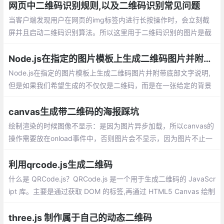
网页中二维码识别规则,以及二维码识别常见问题
当客户端发现用户在网页的img标签内进行长按操作时，会立刻截
屏并且启动二维码识别算法。所以这里用于二维码识别的图片是截
屏，而不是之前有人提到的img标签中的图片。基于截屏识别，网
页中二维码无法被识别的原因有这几个
Node.js在指定的图片模板上生成二维码图片并附带底部文字说明
Node.js在指定的图片模板上生成二维码图片并附带底部文字说明,
但是如果我们希望生成的不仅仅是二维码，而是在一张给定的背景
图上生成二维码，并在底部配上相应的文字说明，那么就需要借助
于其它一些包来实现。
canvas生成带二维码的海报踩坑
绘制渲染的时候图像不显示：是因为图片异步加载，所以canvas的
操作需要放在onload事件中，否则图片会不显示，因为图片不止一
张，建议放在promise中，用async，await调用
利用qrcode.js生成二维码
什么是 QRCode.js？QRCode.js 是一个用于生成二维码的 JavaScr
ipt 库。主要是通过获取 DOM 的标签,再通过 HTML5 Canvas 绘制
而成,不依赖任何库。
three.js 制作属于自己的动态二维码