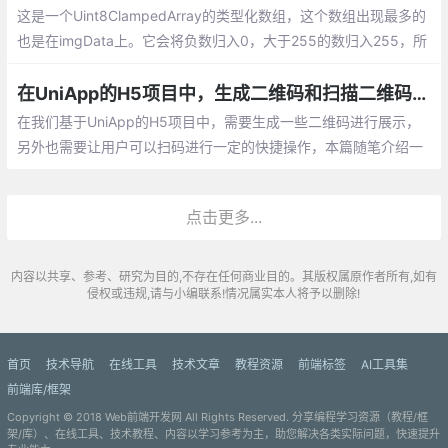
这是一个Uint8ClampedArray的类型化数组，这个数组出现最多的
也是在imgData上。它会将负数归入0，大于255的数归入255，所
以取模就不用了。我们再来看这个数组的长度是384400是怎么来
的呢？
在UniApp的H5项目中，生成二维码和扫描二维码的操作处理
在我们基于UniApp的H5项目中，需要生成一些二维码进行展示，
另外也需要让用户可以扫码进行一定的快捷操作，本篇随笔介绍一
下二维码的生成处理和基于H5的扫码进行操作。二维码的生成，使
用了JS文件weapp-qrcode.js进行处理
点击更多...
内容以共享、参考、研究为目的,不存在任何商业目的。其版权属原作者所有,如有
侵权或违规,请与小编联系!情况属实本人将予以删除!
首页
技术导航
在线工具
技术文章
教程资源
前端标签
AI工具集
前端库/框架