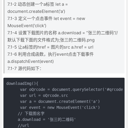
7.1-2 动态创建一个a标签 let a =
document.createElement('a')
7.1-3 定义一个点击事件 let event = new
MouseEvent('click')
7.1-4 设置下载图片的名称 a.download = “张三的二维码”//
默认下载下面的文件格式为;张三的二维码.png
7.1-5 让a标签的href = 图片的src a.href = url
7.1-6 利用合成函数，执行event点击下载事件
a.dispatchEvent(event)
7.1-7 源代码如下：
downloadImg(){

      var oQrcode = document.querySelector('#qrcode im
      var url = oQrcode.src

      var a = document.createElement('a')  

      var event = new MouseEvent('click')  

     // 下载图名字

     a.download = '张三的二维码'

     //url 
