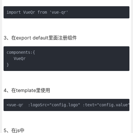
import VueQr from 'vue-qr'
3、在export default里面注册组件
components:{

   VueQr

}
4、在template里使用
<vue-qr  :logoSrc="config.logo" :text="config.value" 
5、在js中