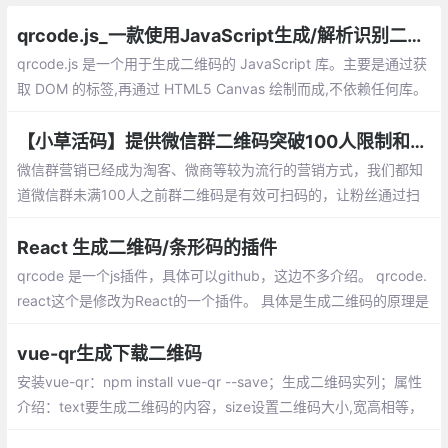
qrcode.js_一款使用JavaScript生成/解析识别二维码的js库
qrcode.js 是一个用于生成二维码的 JavaScript 库。主要是通过获
取 DOM 的标签,再通过 HTML5 Canvas 绘制而成,不依赖任何库。
这篇文章主要讲解qrcode.js生成二维码，qrcode.js解析识别二维
码等
【小草活码】提供微信群二维码突破100人限制和7天不过期的方法
微信群营销已经成为淘客、微商等较为流行的营销方式，我们都知
道微信群未满100人之前群二维码是有效可扫码的，让粉丝通过扫
码进群。但是人数一旦超过100人后，发出的二维码就失效了，无
法再次扫码进群。必须通过邀请加入的方式
React 生成二维码/条形码的插件
qrcode 是一个js插件，具体可以github，这边不多介绍。 qrcode.
react这个是修改为React的一个插件。 具体是生成二维码的原理是
什么，这边也不多做介绍。
vue-qr生成下载二维码
安装vue-qr：npm install vue-qr --save；生成二维码实列；属性
介绍：text要生成二维码的内容，size设置二维码大小,宽高相等，
margin二维码与边框的距离,可以设置白边