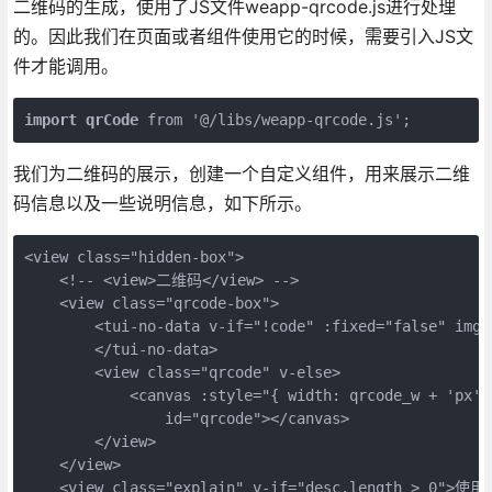
二维码的生成，使用了JS文件weapp-qrcode.js进行处理
的。因此我们在页面或者组件使用它的时候，需要引入JS文
件才能调用。
import qrCode 
from '@/libs/weapp-qrcode.js';
我们为二维码的展示，创建一个自定义组件，用来展示二维
码信息以及一些说明信息，如下所示。
<view class="hidden-box">

    <!-- <view>二维码</view> -->

    <view class="qrcode-box">

        <tui-no-data v-if="!code" :fixed="false" im
        </tui-no-data>

        <view class="qrcode" v-else>

            <canvas :style="{ width: qrcode_w + 'px',
                id="qrcode"></canvas>

        </view>

    </view>

    <view class="explain" v-if="desc.length > 0">使用