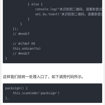
            } else {

                console.log("未识别到二维码，请重新尝试！"
                uni.$u.toast('未识别到二维码，请重新尝试！
            }

        }

    });

    // #endif

    // #ifdef H5

    this.onScan(to)

    // #endif

}
这样我们就统一处理入口了，如下调用代码所示。
packsign() {

    this.scanCode('packsign')

},