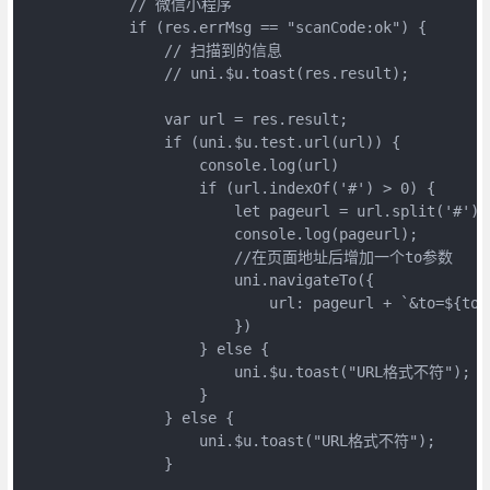
            // 微信小程序

            if (res.errMsg == "scanCode:ok") {

                // 扫描到的信息

                // uni.$u.toast(res.result);

                var url = res.result;

                if (uni.$u.test.url(url)) {

                    console.log(url)

                    if (url.indexOf('#') > 0) {

                        let pageurl = url.split('#')[1
                        console.log(pageurl);

                        //在页面地址后增加一个to参数

                        uni.navigateTo({

                            url: pageurl + `&to=${t
                        })

                    } else {

                        uni.$u.toast("URL格式不符");

                    }

                } else {

                    uni.$u.toast("URL格式不符");

                }
