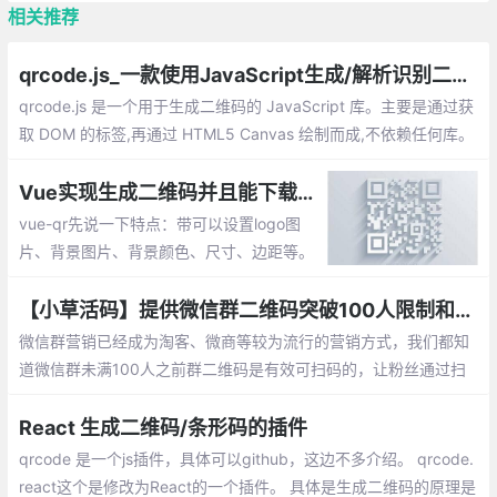
相关推荐
qrcode.js_一款使用JavaScript生成/解析识别二维码的js库
qrcode.js 是一个用于生成二维码的 JavaScript 库。主要是通过获
取 DOM 的标签,再通过 HTML5 Canvas 绘制而成,不依赖任何库。
这篇文章主要讲解qrcode.js生成二维码，qrcode.js解析识别二维
码等
Vue实现生成二维码并且能下载到本地_vue-qr的使用
vue-qr先说一下特点：带可以设置logo图
片、背景图片、背景颜色、尺寸、边距等。
简单的生成了二维码，这个生成的是img的
二维码，要想生成canvas的二维码，得安装
【小草活码】提供微信群二维码突破100人限制和7天不过期的方法
awesome-qr.js
微信群营销已经成为淘客、微商等较为流行的营销方式，我们都知
道微信群未满100人之前群二维码是有效可扫码的，让粉丝通过扫
码进群。但是人数一旦超过100人后，发出的二维码就失效了，无
法再次扫码进群。必须通过邀请加入的方式
React 生成二维码/条形码的插件
qrcode 是一个js插件，具体可以github，这边不多介绍。 qrcode.
react这个是修改为React的一个插件。 具体是生成二维码的原理是