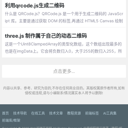
利用qrcode.js生成二维码
什么是 QRCode.js？QRCode.js 是一个用于生成二维码的 JavaScr
ipt 库。主要是通过获取 DOM 的标签,再通过 HTML5 Canvas 绘制
而成,不依赖任何库。
three.js 制作属于自己的动态二维码
这是一个Uint8ClampedArray的类型化数组，这个数组出现最多的
也是在imgData上。它会将负数归入0，大于255的数归入255，所
以取模就不用了。我们再来看这个数组的长度是384400是怎么来
的呢？
点击更多...
内容以共享、参考、研究为目的,不存在任何商业目的。其版权属原作者所有,如有
侵权或违规,请与小编联系!情况属实本人将予以删除!
首页
技术导航
在线工具
技术文章
教程资源
前端标签
AI工具集
前端库/框架