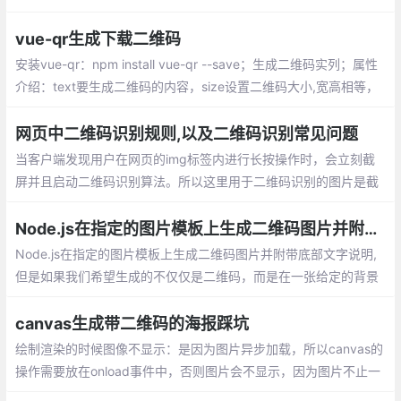
什么，这边也不多做介绍。
vue-qr生成下载二维码
安装vue-qr：npm install vue-qr --save；生成二维码实列；属性
介绍：text要生成二维码的内容，size设置二维码大小,宽高相等，
margin二维码与边框的距离,可以设置白边
网页中二维码识别规则,以及二维码识别常见问题
当客户端发现用户在网页的img标签内进行长按操作时，会立刻截
屏并且启动二维码识别算法。所以这里用于二维码识别的图片是截
屏，而不是之前有人提到的img标签中的图片。基于截屏识别，网
页中二维码无法被识别的原因有这几个
Node.js在指定的图片模板上生成二维码图片并附带底部文字说明
Node.js在指定的图片模板上生成二维码图片并附带底部文字说明,
但是如果我们希望生成的不仅仅是二维码，而是在一张给定的背景
图上生成二维码，并在底部配上相应的文字说明，那么就需要借助
于其它一些包来实现。
canvas生成带二维码的海报踩坑
绘制渲染的时候图像不显示：是因为图片异步加载，所以canvas的
操作需要放在onload事件中，否则图片会不显示，因为图片不止一
张，建议放在promise中，用async，await调用