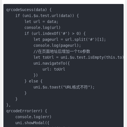
qrcodeSucess(data) {

    if (uni.$u.test.url(data)) {

        let url = data;

        console.log(url)

        if (url.indexOf('#') > 0) {

            let pageurl = url.split('#')[1];

            console.log(pageurl);

            //在页面地址后增加一个to参数

            let toUrl = uni.$u.test.isEmpty(this.to) 
            uni.navigateTo({

                url: toUrl

            })

        } else {

            uni.$u.toast("URL格式不符");

        }

    }

},

qrcodeError(err) {

    console.log(err)

    uni.showModal({
