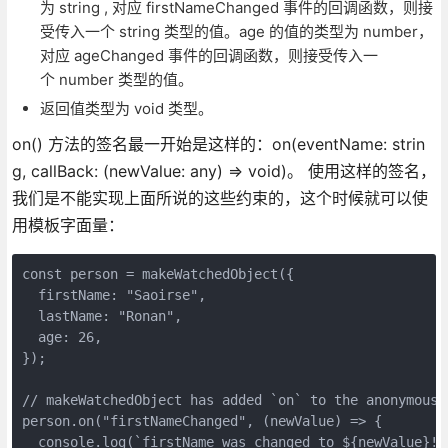
为 string , 对应 firstNameChanged 事件的回调函数，则接
受传入一个 string 类型的值。age 的值的类型为 number，
对应 ageChanged 事件的回调函数，则接受传入一
个 number 类型的值。
返回值类型为 void 类型。
on() 方法的签名最一开始是这样的：on(eventName: strin
g, callBack: (newValue: any) => void)。 使用这样的签名，
我们是不能实现上面所说的这些约束的，这个时候就可以使
用模板字面量：
const person = makeWatchedObject({

  firstName: "Saoirse",

  lastName: "Ronan",

  age: 26,

});

// makeWatchedObject has added `on` to the anonymous O
person.on("firstNameChanged", (newValue) => {

  console.log(`firstName was changed to ${newValue}!`)