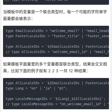
当模板中的变量是一个联合类型时，每一个可能的字符串字
面量都会被表示：
type EmailLocaleIDs = "welcome_email" | "email_heading
type FooterLocaleIDs = "footer_title" | "footer_sendof
type AllLocaleIDs = `${EmailLocaleIDs | FooterLocaleID
// type AllLocaleIDs = "welcome_email_id" | "email_he
如果模板字面量里的多个变量都是联合类型，结果会交叉相
乘，比如下面的例子就有 2
2
3 一共 12 种结果：
type AllLocaleIDs = `${EmailLocaleIDs | FooterLocaleID
type Lang = "en" | "ja" | "pt";

type LocaleMessageIDs = `${Lang}_${AllLocaleIDs}`;

// type LocaleMessageIDs = "en_welcome_email_id" | "e