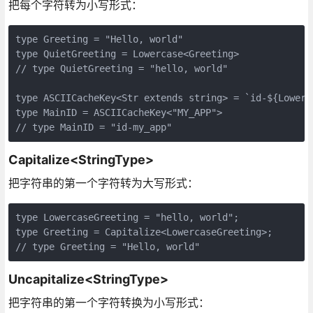
把每个字符转为小写形式：
type Greeting = "Hello, world"

type QuietGreeting = Lowercase<Greeting>       

// type QuietGreeting = "hello, world"

type ASCIICacheKey<Str extends string> = `id-${Lowerca
type MainID = ASCIICacheKey<"MY_APP">    

// type MainID = "id-my_app"
Capitalize<StringType>
把字符串的第一个字符转为大写形式：
type LowercaseGreeting = "hello, world";

type Greeting = Capitalize<LowercaseGreeting>;

// type Greeting = "Hello, world"
Uncapitalize<StringType>
把字符串的第一个字符转换为小写形式：