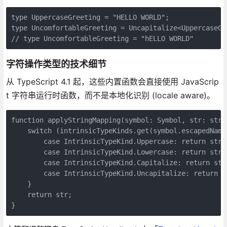
type UppercaseGreeting = "HELLO WORLD";

type UncomfortableGreeting = Uncapitalize<UppercaseGre
// type UncomfortableGreeting = "hELLO WORLD"
字符操作类型的技术细节
从 TypeScript 4.1 起，这些内置函数会直接使用 JavaScrip
t 字符串运行时函数，而不是本地化识别 (locale aware)。
function applyStringMapping(symbol: Symbol, str: strin
    switch (intrinsicTypeKinds.get(symbol.escapedName 
        case IntrinsicTypeKind.Uppercase: return str.t
        case IntrinsicTypeKind.Lowercase: return str.t
        case IntrinsicTypeKind.Capitalize: return str
        case IntrinsicTypeKind.Uncapitalize: return s
    }

    return str;

}