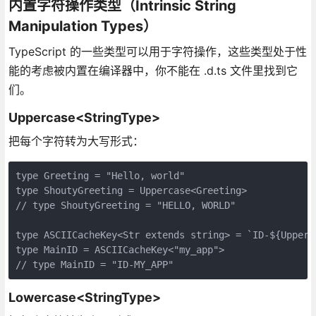
内置字符操作类型（Intrinsic String
Manipulation Types）
TypeScript 的一些类型可以用于字符操作，这些类型处于性
能的考虑被内置在编译器中，你不能在 .d.ts 文件里找到它
们。
Uppercase<StringType>
把每个字符转为大写形式：
type Greeting = "Hello, world"

type ShoutyGreeting = Uppercase<Greeting>        

// type ShoutyGreeting = "HELLO, WORLD"

type ASCIICacheKey<Str extends string> = `ID-${Upperca
type MainID = ASCIICacheKey<"my_app">

// type MainID = "ID-MY_APP"
Lowercase<StringType>