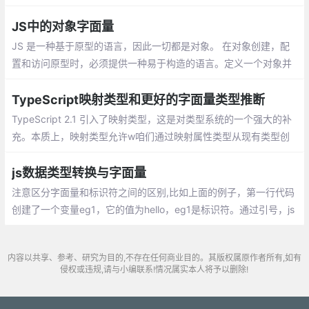
量的值都不能更改，所以字面量类型非常有意义。
JS中的对象字面量
JS 是一种基于原型的语言，因此一切都是对象。 在对象创建，配
置和访问原型时，必须提供一种易于构造的语言。定义一个对象并
设置它的原型是一个常见的任务
TypeScript映射类型和更好的字面量类型推断
TypeScript 2.1 引入了映射类型，这是对类型系统的一个强大的补
充。本质上，映射类型允许w咱们通过映射属性类型从现有类型创
建新类型。根据咱们指定的规则转换现有类型的每个属性。转换后
的属性组成新的类型。
js数据类型转换与字面量
注意区分字面量和标识符之间的区别,比如上面的例子，第一行代码
创建了一个变量eg1，它的值为hello，eg1是标识符。通过引号，js
可以区分标识符和字面量
内容以共享、参考、研究为目的,不存在任何商业目的。其版权属原作者所有,如有
侵权或违规,请与小编联系!情况属实本人将予以删除!