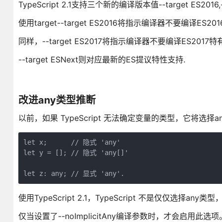
TypeScript 2.1支持三个新的编译版本值--target ES2016,--t
使用target--target ES2016将指示编译器不要编译E
同样，--target ES2017将指示编译器不要编译ES2017特有
--target ESNext则对应最新的ES提议特性支持.
改进any类型推断
以前，如果 TypeScript 无法确定变量的类型，它将选择a
let x;      // 隐式 'any'

let y = []; // 隐式 'any[]'

let z: any; // 显式 'any'.
使用TypeScript 2.1，TypeScript 不是仅仅选择
仅当设置了--noImplicitAny编译参数时，才会启用此选项