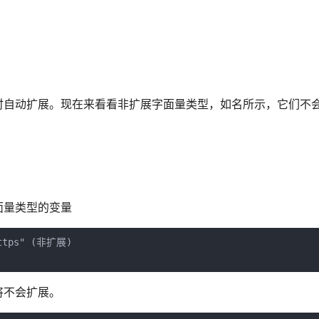
时自动扩展。现在来看看非扩展字面量类型，如名所示，它们不
面量类型的变量
https" (非扩展)

将不会扩展。