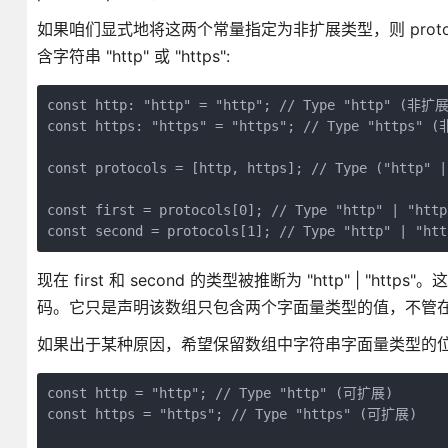
如果咱们显式地将这两个常量指定为非扩展类型，则 protocols
含字符串 "http" 或 "https":
const http: "http" = "http"; // Type "http" (非扩展
const https: "https" = "https"; // Type "https" (
const protocols = [http, https]; // Type ("http" | 
const first = protocols[0]; // Type "http" | "https
现在 first 和 second 的类型被推断为 "http" | "htt
码。它只是声明该数组只包含两个字面量类型的值，不管
如果出于某种原因，希望保留数组中字符串字面量类型的
const http = "http"; // Type "http" (可扩展)

const https = "https"; // Type "https" (可扩展)
