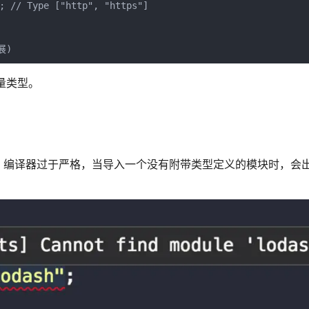
; // Type ["http", "https"]



面量类型。
易。以前，编译器过于严格，当导入一个没有附带类型定义的模块时，会