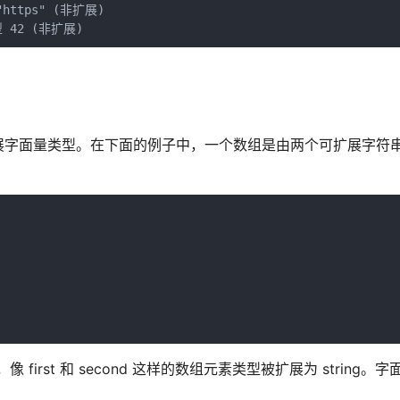
"https" (非扩展)

展字面量类型。在下面的例子中，一个数组是由两个可扩展字符
。因此，像 first 和 second 这样的数组元素类型被扩展为 string。字