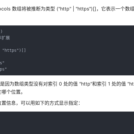
 数组将被推断为类型 ("http" | "https")[]，它表示一个
)

非扩展

"https")[]

"

ps"。这是因为数组类型没有对索引 0 处的值 "http"和索引 1 处的值 "ht
在哪个位置。
位置信息，可以用如下的方式显示指定：