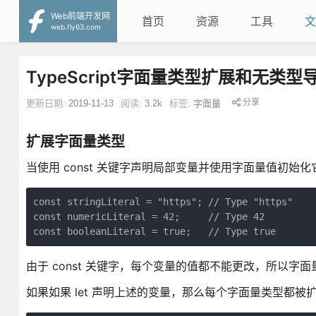
Web前端开发网
首页
资源
工具
文
web.fly63.com
TypeScript字面量类型扩展和无类型
分享
更新日期:
2019-11-13
阅读:
3.2k
标签:
字面量
扩展字面量类型
当使用 const 关键字声明局部变量并使用字面量值初始化它
const stringLiteral = "https"; // Type "https"

const numericLiteral = 42;     // Type 42

由于 const 关键字，每个变量的值都不能更改，所以
如果如果 let 声明上述的变量，那么每个字面量类型都被