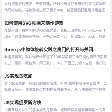
当时初学游戏开发，经验浅薄，所以没有好好专研游戏里的算法和
代码的缺陷，导致游戏出现了很多bug，甚至拼图打乱后很可能无
法复原。最近经常有朋友问起这个游戏，希望我能把代码里的bug
改一下方便初学者学习
如何使用SVG动画来制作游戏
在使用过一段时间的SVG动画之后，我相当清楚如何利用它来制作
动画片段或者网页布局。一些动画库平台，例如Greensock，和原
生的CSS动画简直是绝配。于是我便打算深入地研究一下，看看我
能否用这些来制作一款简单的游戏
three.js中物体旋转实践之房门的打开与关闭
看这篇博客，默认你已经知道了3D模型实现三维空间内旋转的实现
方式（矩阵、欧拉角、四元数）。ok，下面正式切入主题，房门的
打开和关闭，先上图：
JS实现贪吃蛇
贪吃蛇游戏是一款经典的益智游戏，有PC和手机等多平台版本。既
简单又耐玩。该游戏通过控制蛇头方向吃蛋，从而使得蛇变得越来
越长。下面使用js来实现贪吃蛇的游戏
JS实现俄罗斯方块
《俄罗斯方块》的基本规则是移动、旋转和摆放游戏自动输出的各