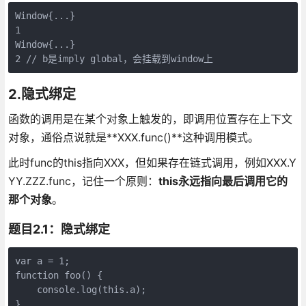
Window{...}

1

Window{...}

2.隐式绑定
函数的调用是在某个对象上触发的，即调用位置存在上下文
对象，通俗点说就是**XXX.func()**这种调用模式。
此时func的this指向XXX，但如果存在链式调用，例如XXX.Y
YY.ZZZ.func，记住一个原则：
this永远指向最后调用它的
那个对象
。
题目2.1：隐式绑定
var a = 1;

function foo() {

    console.log(this.a); 

}
