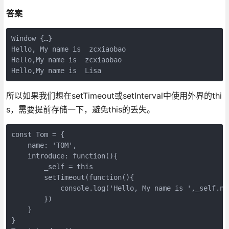
答案
Window {…}

Hello, My name is  zcxiaobao

Hello,My name is  zcxiaobao

所以如果我们想在setTimeout或setInterval中使用外界的thi
s，需要提前存储一下，避免this的丢失。
const Tom = {

    name: 'TOM',

    introduce: function(){

        _self = this

        setTimeout(function(){

            console.log('Hello, My name is ',_self.nam
        })

    }

}
