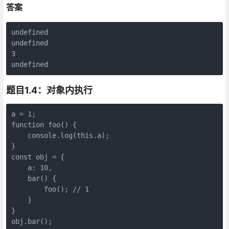
答案
undefined

undefined

3

题目1.4：对象内执行
a = 1;

function foo() {

    console.log(this.a); 

}

const obj = {

    a: 10,

    bar() {

        foo(); // 1

    }

}
