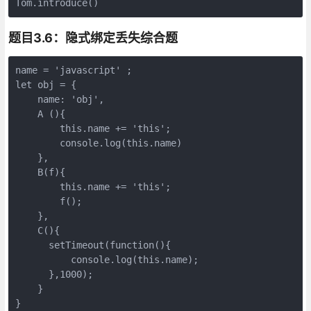
题目3.6：隐式绑定丢失综合题
name = 'javascript' ;

let obj = {

    name: 'obj',

    A (){

        this.name += 'this';

        console.log(this.name)

    },

    B(f){

        this.name += 'this';

        f();

    },

    C(){

      setTimeout(function(){

          console.log(this.name);

      },1000);

    }

}
