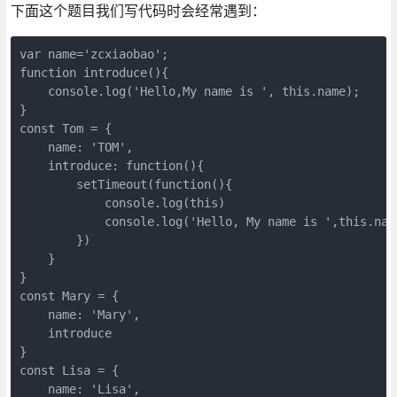
下面这个题目我们写代码时会经常遇到：
var name='zcxiaobao';

function introduce(){

    console.log('Hello,My name is ', this.name);

}

const Tom = {

    name: 'TOM',

    introduce: function(){

        setTimeout(function(){

            console.log(this)

            console.log('Hello, My name is ',this.name
        })

    }

}

const Mary = {

    name: 'Mary',

    introduce

}

const Lisa = {

    name: 'Lisa',
