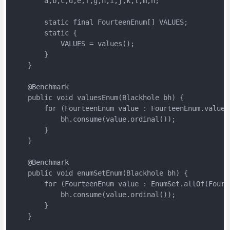
        a,b,c,d,e,f,g,h,i,j,k,l,m,n;

        static final FourteenEnum[] VALUES;

        static {

            VALUES = values();

        }

    }

    @Benchmark

    public void valuesEnum(Blackhole bh) {

        for (FourteenEnum value : FourteenEnum.values(
            bh.consume(value.ordinal());

        }

    }

    @Benchmark

    public void enumSetEnum(Blackhole bh) {

        for (FourteenEnum value : EnumSet.allOf(Fourte
            bh.consume(value.ordinal());

        }

    }
