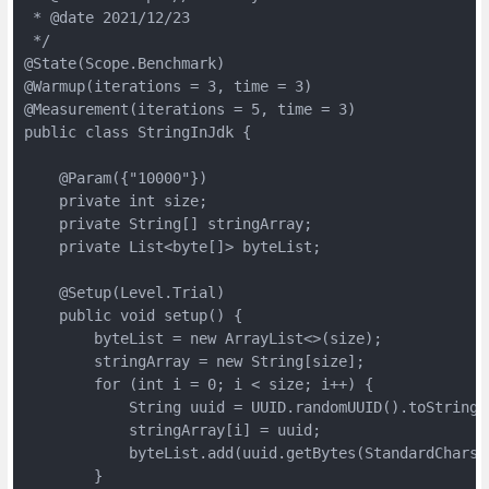
 * @date 2021/12/23

 */

@State(Scope.Benchmark)

@Warmup(iterations = 3, time = 3)

@Measurement(iterations = 5, time = 3)

public class StringInJdk {

    @Param({"10000"})

    private int size;

    private String[] stringArray;

    private List<byte[]> byteList;

    @Setup(Level.Trial)

    public void setup() {

        byteList = new ArrayList<>(size);

        stringArray = new String[size];

        for (int i = 0; i < size; i++) {

            String uuid = UUID.randomUUID().toString()
            stringArray[i] = uuid;

            byteList.add(uuid.getBytes(StandardCharset
        }
