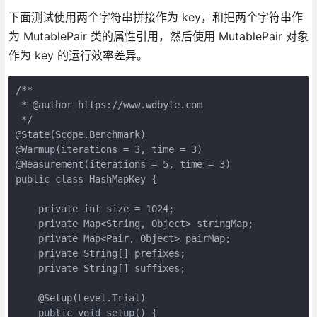
下面测试使用两个字符串拼接作为 key，和把两个字符串作
为 MutablePair 类的属性引用，然后使用 MutablePair 对象
作为 key 的运行效率差异。
/**

 * @author https://www.wdbyte.com

 */

@State(Scope.Benchmark)

@Warmup(iterations = 3, time = 3)

@Measurement(iterations = 5, time = 3)

public class HashMapKey {

    private int size = 1024;

    private Map<String, Object> stringMap;

    private Map<Pair, Object> pairMap;

    private String[] prefixes;

    private String[] suffixes;

    @Setup(Level.Trial)

    public void setup() {
