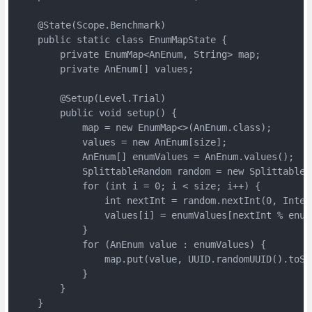
    @State(Scope.Benchmark)

    public static class EnumMapState {

        private EnumMap<AnEnum, String> map;

        private AnEnum[] values;

        @Setup(Level.Trial)

        public void setup() {

            map = new EnumMap<>(AnEnum.class);

            values = new AnEnum[size];

            AnEnum[] enumValues = AnEnum.values();

            SplittableRandom random = new SplittableRa
            for (int i = 0; i < size; i++) {

                int nextInt = random.nextInt(0, Intege
                values[i] = enumValues[nextInt % enumV
            }

            for (AnEnum value : enumValues) {

                map.put(value, UUID.randomUUID().toStr
            }

        }

    }
