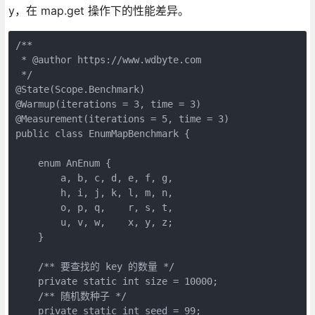
y，在 map.get 操作下的性能差异。
/**

 * @author https://www.wdbyte.com

 */

@State(Scope.Benchmark)

@Warmup(iterations = 3, time = 3)

@Measurement(iterations = 5, time = 3)

public class EnumMapBenchmark {

    enum AnEnum {

        a, b, c, d, e, f, g,

        h, i, j, k, l, m, n,

        o, p, q,    r, s, t,

        u, v, w,    x, y, z;

    }

    /** 要查找的 key 的数量 */

    private static int size = 10000;

    /** 随机数种子 */

    private static int seed = 99;
