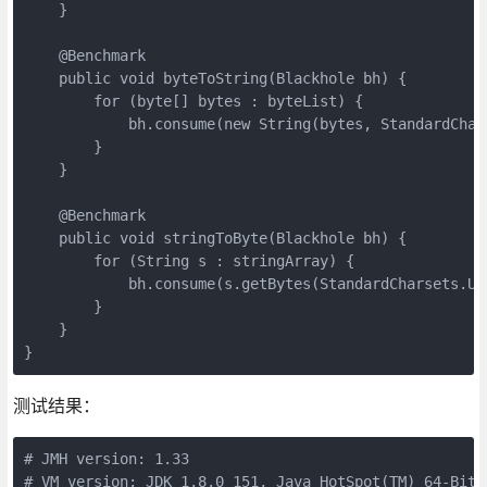
    }

    @Benchmark

    public void byteToString(Blackhole bh) {

        for (byte[] bytes : byteList) {

            bh.consume(new String(bytes, StandardChars
        }

    }

    @Benchmark

    public void stringToByte(Blackhole bh) {

        for (String s : stringArray) {

            bh.consume(s.getBytes(StandardCharsets.UTF
        }

    }

测试结果：
# JMH version: 1.33

# VM version: JDK 1.8.0_151, Java HotSpot(TM) 64-Bit S