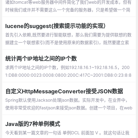
诸如tomcat等web服务器中间件简化了我们web的开发成本，但有
时候我们或许并不需要这么一个完备的服务器，只是希望做一个简
单地处理或者做特殊用途的服务器。
lucene的suggest(搜索提示功能的实现）
首先引入依赖,既然要进行智能联想，那么我们需要为提供联想的数
据建立一个联想索引(而不是使用原来的数据索引)，既然要建立索
引，那么我们需要知道建立索引的数据来源。我们使用一个扩展自I
nputIterator的类来定义数据来源
统计两个IP地址之间的IP个数
求两个IP地址之间的IP个数，例如192.18.16.1~192.18.16.5，200
1:DB8:0000:0023:0008:0800:200C:417C~2001:DB8:0:23:8:8
00:200C:417D之间的IP个数？
自定义HttpMessageConverter接受JSON数据
Spring默认使用Jackson处理json数据。实际开发中，在业界中，
使用非常受欢迎的fastjson来接受json数据。创建一个项目，在web
目录下新建一个assets/js目录，加入jquery和json2的js文件，在lib
下加入fastjson的jar文件。
Java版的7种单例模式
今天看到某一篇文章的一句话 单例DCL 前面加 V 。就这句话让我