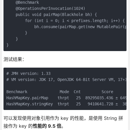
    @Benchmark

    @OperationsPerInvocation(1024)

    public void pairMap(Blackhole bh) {

        for (int i = 0; i < prefixes.length; i++) {

            bh.consume(pairMap.get(new MutablePair(pr
        }

    }

测试结果：
# JMH version: 1.33

# VM version: JDK 17, OpenJDK 64-Bit Server VM, 17+35-
Benchmark              Mode  Cnt         Score        
HashMapKey.pairMap    thrpt   25  89295035.436 ± 64984
可以发现使用对象引用作为 key 的性能，是使用 String 拼
接作为 key 的
性能的 9.5 倍
。