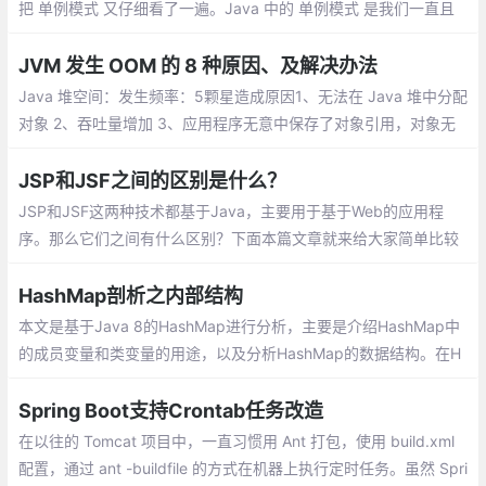
把 单例模式 又仔细看了一遍。Java 中的 单例模式 是我们一直且
经常使用的设计模式之一，大家都很熟悉，所以这篇文章仅仅做我
自己记忆。
JVM 发生 OOM 的 8 种原因、及解决办法
Java 堆空间：发生频率：5颗星造成原因1、无法在 Java 堆中分配
对象 2、吞吐量增加 3、应用程序无意中保存了对象引用，对象无
法被 GC 回收 4、应用程序过度使用 finalizer
JSP和JSF之间的区别是什么？
JSP和JSF这两种技术都基于Java，主要用于基于Web的应用程
序。那么它们之间有什么区别？下面本篇文章就来给大家简单比较
一下JSP和JSF，介绍JSP和JSF之间的区别有哪些，希望对大家有
所帮助。
HashMap剖析之内部结构
本文是基于Java 8的HashMap进行分析，主要是介绍HashMap中
的成员变量和类变量的用途，以及分析HashMap的数据结构。在H
ashMap中存在多个成员变量和类变量，搞清楚它们的用途有助于
我们更深入了解HashMap，下面是它们的介绍：
Spring Boot支持Crontab任务改造
在以往的 Tomcat 项目中，一直习惯用 Ant 打包，使用 build.xml
配置，通过 ant -buildfile 的方式在机器上执行定时任务。虽然 Spri