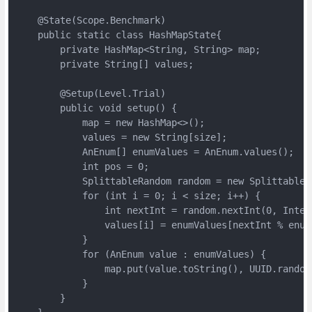
    @State(Scope.Benchmark)

    public static class HashMapState{

        private HashMap<String, String> map;

        private String[] values;

        @Setup(Level.Trial)

        public void setup() {

            map = new HashMap<>();

            values = new String[size];

            AnEnum[] enumValues = AnEnum.values();

            int pos = 0;

            SplittableRandom random = new SplittableRa
            for (int i = 0; i < size; i++) {

                int nextInt = random.nextInt(0, Intege
                values[i] = enumValues[nextInt % enum
            }

            for (AnEnum value : enumValues) {

                map.put(value.toString(), UUID.randomU
            }

        }
