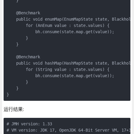
    }

    @Benchmark

    public void enumMap(EnumMapState state, Blackhole 
        for (AnEnum value : state.values) {

            bh.consume(state.map.get(value));

        }

    }

    @Benchmark

    public void hashMap(HashMapState state, Blackhole 
        for (String value : state.values) {

            bh.consume(state.map.get(value));

        }

    }

运行结果:
# JMH version: 1.33

# VM version: JDK 17, OpenJDK 64-Bit Server VM, 17+35-