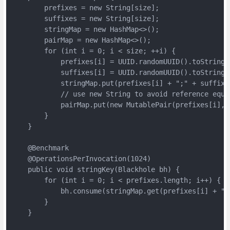
        prefixes = new String[size];

        suffixes = new String[size];

        stringMap = new HashMap<>();

        pairMap = new HashMap<>();

        for (int i = 0; i < size; ++i) {

            prefixes[i] = UUID.randomUUID().toString()
            suffixes[i] = UUID.randomUUID().toString()
            stringMap.put(prefixes[i] + ";" + suffixes
            // use new String to avoid reference equa
            pairMap.put(new MutablePair(prefixes[i], s
        }

    }

    @Benchmark

    @OperationsPerInvocation(1024)

    public void stringKey(Blackhole bh) {

        for (int i = 0; i < prefixes.length; i++) {

            bh.consume(stringMap.get(prefixes[i] + ";"
        }

    }
