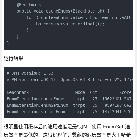
    @Benchmark

    public void cacheEnums(Blackhole bh) {

        for (FourteenEnum value : FourteenEnum.VALUES)
            bh.consume(value.ordinal());

        }

    }

运行结果
# JMH version: 1.33

# VM version: JDK 17, OpenJDK 64-Bit Server VM, 17+35-
Benchmark                   Mode  Cnt         Score   
EnumIteration.cacheEnums   thrpt   25  15623401.567 ± 
EnumIteration.enumSetEnum  thrpt   25   8597188.662 ± 
很明显使用缓存后的遍历速度是最快的，使用 EnumSet 遍
历效率是最低的，这很好理解，数组的遍历效率是大于哈希