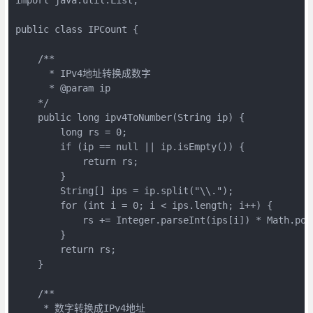
public class IPCount {

    /**

      * IPv4地址转换成数字

      * @param ip

    */

    public long ipv4ToNumber(String ip) {

        long rs = 0;

        if (ip == null || ip.isEmpty()) {

            return rs;

        }

        String[] ips = ip.split("\\.");

        for (int i = 0; i < ips.length; i++) {

            rs += Integer.parseInt(ips[i]) * Math.pow(
        }

        return rs;

    }

    /**

     * 数字转换成IPv4地址
