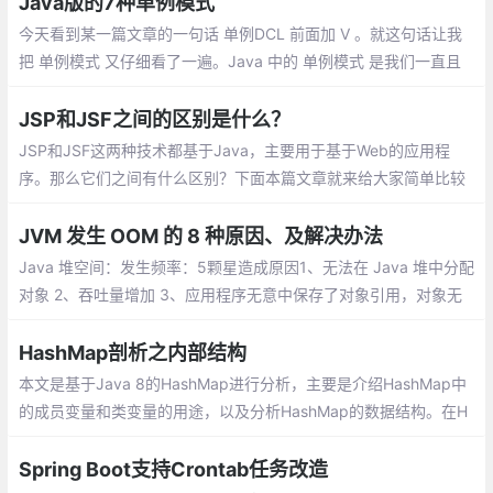
Java版的7种单例模式
今天看到某一篇文章的一句话 单例DCL 前面加 V 。就这句话让我
把 单例模式 又仔细看了一遍。Java 中的 单例模式 是我们一直且
经常使用的设计模式之一，大家都很熟悉，所以这篇文章仅仅做我
自己记忆。
JSP和JSF之间的区别是什么？
JSP和JSF这两种技术都基于Java，主要用于基于Web的应用程
序。那么它们之间有什么区别？下面本篇文章就来给大家简单比较
一下JSP和JSF，介绍JSP和JSF之间的区别有哪些，希望对大家有
所帮助。
JVM 发生 OOM 的 8 种原因、及解决办法
Java 堆空间：发生频率：5颗星造成原因1、无法在 Java 堆中分配
对象 2、吞吐量增加 3、应用程序无意中保存了对象引用，对象无
法被 GC 回收 4、应用程序过度使用 finalizer
HashMap剖析之内部结构
本文是基于Java 8的HashMap进行分析，主要是介绍HashMap中
的成员变量和类变量的用途，以及分析HashMap的数据结构。在H
ashMap中存在多个成员变量和类变量，搞清楚它们的用途有助于
我们更深入了解HashMap，下面是它们的介绍：
Spring Boot支持Crontab任务改造