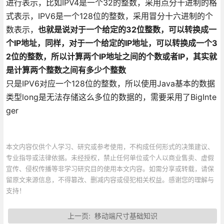
进行表示，比如IPV4是一个32的整数，采用点分十进制的格
式表示，IPV6是一个128位的整数，采用冒分十六进制的个
数表示，
也就是说对于一个给定的32位整数，可以转换成一
个IP地址，同样，对于一个给定的IP地址，可以转换成一个3
2位的整数，所以计算两个IP地址之间的个数或者IP，其实就
是计算两个整数之间有多少个整数
只是IPV6对应一个128位的整数，所以使用Java基本的数据
类型long是无法存储这么多位的数据的，需要采用了BigInte
ger
本文内容仅供个人学习、研究或参考使用，不构成任何形式的决策建议、
专业指导或法律依据。未经授权，禁止任何单位或个人以商业售卖、虚假
宣传、侵权传播等非学习研究目的使用本文内容。如需分享或转载，请保
留原文来源信息，不得篡改、删减内容或侵犯相关权益。感谢您的理解与
支持！
上一页:
移动端尺寸基础知识