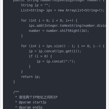
        String ip = "";

        List<String> ips = new ArrayList<String>();

        for (int i = 0; i < 8; i++) {

            ips.add(Integer.toHexString(number.divide
            number = number.shiftRight(16);

        }

        for (int i = ips.size() - 1; i >= 0; i--) {

            ip = ip.concat(ips.get(i));

            if (i > 0) {

                ip = ip.concat(":");

            }

        }

        return ip;

    }

    /**

     * 查找两个IP地址之间的IP

     * @param startIp

     * @param endIp
