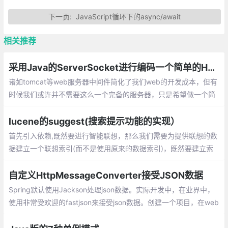
下一页:
JavaScript循环下的async/await
相关推荐
采用Java的ServerSocket进行编码一个简单的HTTP服务器
诸如tomcat等web服务器中间件简化了我们web的开发成本，但有
时候我们或许并不需要这么一个完备的服务器，只是希望做一个简
单地处理或者做特殊用途的服务器。
lucene的suggest(搜索提示功能的实现）
首先引入依赖,既然要进行智能联想，那么我们需要为提供联想的数
据建立一个联想索引(而不是使用原来的数据索引)，既然要建立索
引，那么我们需要知道建立索引的数据来源。我们使用一个扩展自I
nputIterator的类来定义数据来源
自定义HttpMessageConverter接受JSON数据
Spring默认使用Jackson处理json数据。实际开发中，在业界中，
使用非常受欢迎的fastjson来接受json数据。创建一个项目，在web
目录下新建一个assets/js目录，加入jquery和json2的js文件，在lib
下加入fastjson的jar文件。