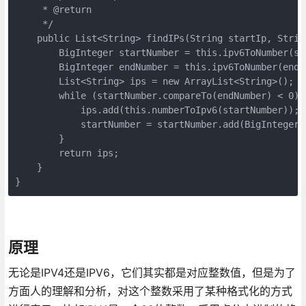
     * @return

     */

    public List<String> findIPs(String startIp, String
        BigInteger startNumber = this.ipv6ToNumber(sta
        BigInteger endNumber = this.ipv6ToNumber(endI
        List<String> ips = new ArrayList<String>();

        while (startNumber.compareTo(endNumber) < 0) {
            ips.add(this.numberToIpv6(startNumber));

            startNumber = startNumber.add(BigInteger.v
        }

        return ips;

    }

}
原理
无论是IPV4还是IPV6，它们其实都是对应整数值，但是为了
方面人的理解和分析，对这个整数采用了某种格式化的方式