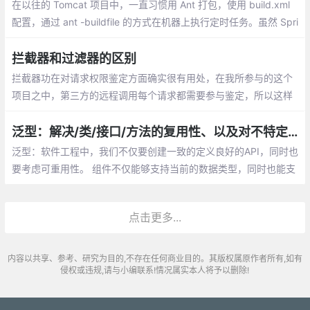
在以往的 Tomcat 项目中，一直习惯用 Ant 打包，使用 build.xml
配置，通过 ant -buildfile 的方式在机器上执行定时任务。虽然 Spri
ng 本身支持定时任务，但都是服务一直运行时支持。
拦截器和过滤器的区别
拦截器功在对请求权限鉴定方面确实很有用处，在我所参与的这个
项目之中，第三方的远程调用每个请求都需要参与鉴定，所以这样
做非常方便，而且他是很独立的逻辑，这样做让业务逻辑代码很干
净
泛型：解决/类/接口/方法的复用性、以及对不特定数据类型的支持
泛型：软件工程中，我们不仅要创建一致的定义良好的API，同时也
要考虑可重用性。 组件不仅能够支持当前的数据类型，同时也能支
持未来的数据类型，这在创建大型系统时为你提供了十分灵活的功
能。
点击更多...
内容以共享、参考、研究为目的,不存在任何商业目的。其版权属原作者所有,如有
侵权或违规,请与小编联系!情况属实本人将予以删除!