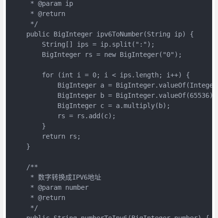
     * @param ip

     * @return

     */

    public BigInteger ipv6ToNumber(String ip) {

        String[] ips = ip.split(":");

        BigInteger rs = new BigInteger("0");

        for (int i = 0; i < ips.length; i++) {

            BigInteger a = BigInteger.valueOf(Integer
            BigInteger b = BigInteger.valueOf(65536).p
            BigInteger c = a.multiply(b);

            rs = rs.add(c);

        }

        return rs;

    }

    /**

     * 数字转换成IPV6地址

     * @param number

     * @return

     */

    public String numberToIpv6(BigInteger number) {
