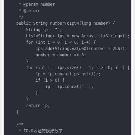
     * @param number

     * @return

     */

    public String numberToIpv4(long number) {

        String ip = "";

        List<String> ips = new ArrayList<String>();

        for (int i = 0; i < 8; i++) {

            ips.add(String.valueOf(number % 256));

            number = number >> 8;

        }

        for (int i = ips.size() - 1; i >= 0; i--) {

            ip = ip.concat(ips.get(i));

            if (i > 0) {

                ip = ip.concat(".");

            }

        }

        return ip;

    }

    /**

     * IPv6地址转换成数字
