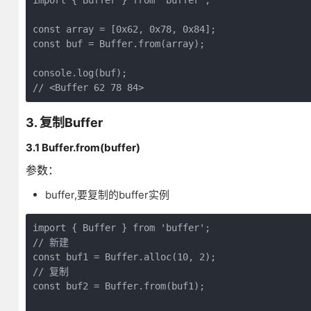
import { Buffer } from 'buffer';

const array = [0x62, 0x78, 0x84];

const buf = Buffer.from(array);

console.log(buf);

3. 复制Buffer
3.1 Buffer.from(buffer)
参数：
buffer,要复制的buffer实例
import { Buffer } from 'buffer';

// 新建

const buf1 = Buffer.alloc(10, 2);

// 复制

const buf2 = Buffer.from(buf1);
