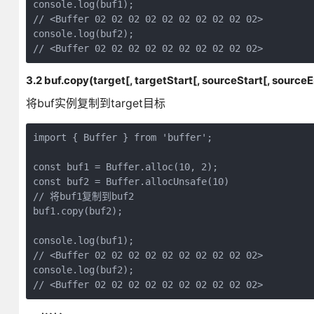
console.log(buf1);

// <Buffer 02 02 02 02 02 02 02 02 02 02>

console.log(buf2);

3.2 buf.copy(target[, targetStart[, sourceStart[, sourceE
将buf实例复制到target目标
import { Buffer } from 'buffer';

const buf1 = Buffer.alloc(10, 2);

const buf2 = Buffer.allocUnsafe(10)

// 将buf1复制到buf2

buf1.copy(buf2);

console.log(buf1);

// <Buffer 02 02 02 02 02 02 02 02 02 02>

console.log(buf2);
