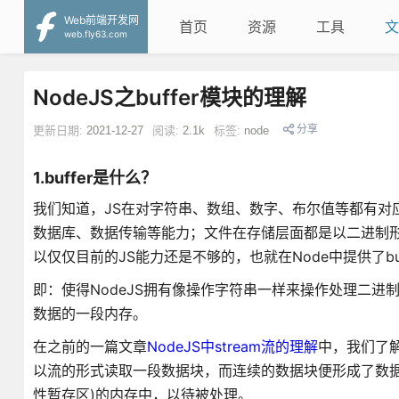
Web前端开发网
首页
资源
工具
文
web.fly63.com
NodeJS之buffer模块的理解
分享
更新日期:
2021-12-27
阅读:
2.1k
标签:
node
1.buffer是什么？
我们知道，JS在对字符串、数组、数字、布尔值等都有对应
数据库、数据传输等能力；文件在存储层面都是以二进制形
以仅仅目前的JS能力还是不够的，也就在Node中提供了buf
即：使得NodeJS拥有像操作字符串一样来操作处理二进制
数据的一段内存。
在之前的一篇文章
NodeJS中stream流的理解
中，我们了
以流的形式读取一段数据块，而连续的数据块便形成了数据流
性暂存区)的内存中，以待被处理。