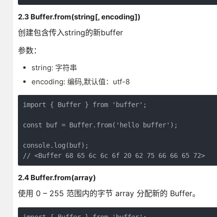
2.3 Buffer.from(string[, encoding])
创建包含传入string的新buffer
参数：
string: 字符串
encoding: 编码,默认值：utf-8
import { Buffer } from 'buffer';

const buf = Buffer.from('hello buffer');

console.log(buf);

2.4 Buffer.from(array)
使用 0 – 255 范围内的字节 array 分配新的 Buffer。