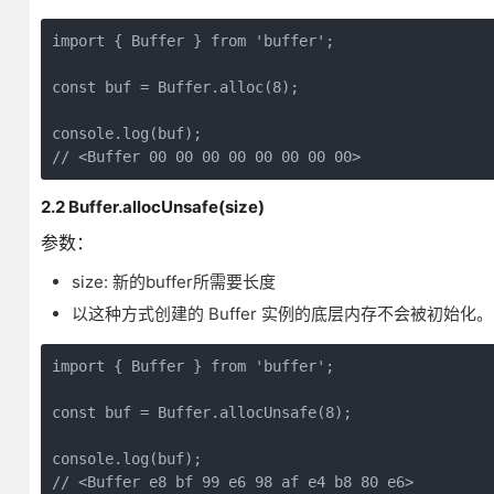
import { Buffer } from 'buffer';

const buf = Buffer.alloc(8);

console.log(buf);

2.2 Buffer.allocUnsafe(size)
参数：
size: 新的buffer所需要长度
以这种方式创建的 Buffer 实例的底层内存不会被初始化。
import { Buffer } from 'buffer';

const buf = Buffer.allocUnsafe(8);

console.log(buf);
