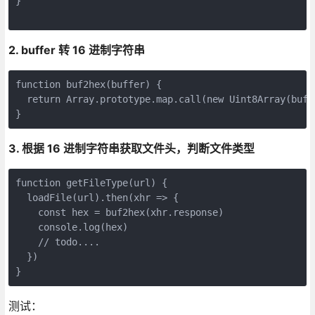
}

2. buffer 转 16 进制字符串
function buf2hex(buffer) {

  return Array.prototype.map.call(new Uint8Array(buff
}
3. 根据 16 进制字符串获取文件头，判断文件类型
function getFileType(url) {

  loadFile(url).then(xhr => {

    const hex = buf2hex(xhr.response)

    console.log(hex)

    // todo....

  })

}
测试：