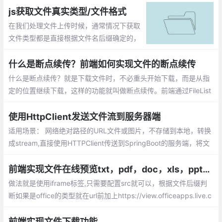
点击它，从本地文件系统中读取一个文件并
js获取文件真实类型/文件格式
对内容进行分析。
在我们处理文件上传时候，通常情况下获取
文件类型都是直接根据文件名后缀确定的，
但是后缀名是可以随意修改的，比如界面要
上传的是图片文件，如果客户端将一个exe
什么是断点续传？前端如何实现文件的断点续传
文件改为gif后缀的文件，它照样可以上传上
什么是断点续传？就是下载文件时，不必重头开始下载，而是从指
去。
定的位置继续下载，这样的功能就叫做断点续传。前端通过FileList
对象获取到相应的文件，按照指定的分割方式将大文件分段，然后
一段一段地传给后端，后端再按顺序一段段将文件进行拼接。
使用HttpClient发送文件流到服务器端
适用场景： 网络绝对路径的URL文件或图片，不存储到本地，转换
成stream,直接使用HTTPClient传送到SpringBoot的服务端，将文
件存储下来，并返回一个文件地址。目前分层架构的系统越来越多
这种需求，所以记录下来以备不时之需。
前端实现文件在线预览txt，pdf，doc，xls，ppt几种格式
做法就是使用iframe标签,只需要配置src就可以，根据文件后缀判
断如果是office的类型就在url前加上https://view.officeapps.live.c
om/op/view.aspx?src=
前端实现文件下载功能