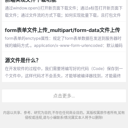
通过window.open()打开新页面下载文件；通过a标签打开新页面下
载文件；通过文件流的方式下载；如何实现批量下载，且打包文件
form表单文件上传_multipart/form-data文件上传
form表单的enctype属性：规定了form表单数据在发送到服务器时
候的编码方式.。application/x-www-form-urlencoded：默认编码
方式，multipart/form-data：指定传输数据为二进制数据，例如图
片、mp3、文件，text/plain：纯文本的传输。空格转换为“+”，但
源文件是什么？
不支持特殊字符编码。
在开发软件的过程中，我们需要将编写好的代码（Code）保存到一
个文件中，这样代码才不会丢失，才能够被编译器找到，才能最终
变成可执行文件。这种用来保存代码的文件就叫做源文件（Source
File）。
点击更多...
内容以共享、参考、研究为目的,不存在任何商业目的。其版权属原作者所有,如有
侵权或违规,请与小编联系!情况属实本人将予以删除!