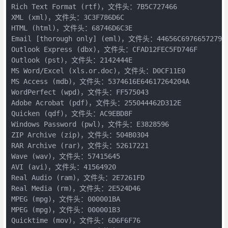
Rich Text Format (rtf)，文件头：7B5C727466
XML (xml)，文件头：3C3F786D6C
HTML (html)，文件头：68746D6C3E
Email [thorough only] (eml)，文件头：44656C69766572792D
Outlook Express (dbx)，文件头：CFAD12FEC5FD746F
Outlook (pst)，文件头：2142444E
MS Word/Excel (xls.or.doc)，文件头：D0CF11E0
MS Access (mdb)，文件头：5374616E64617264204A
WordPerfect (wpd)，文件头：FF575043
Adobe Acrobat (pdf)，文件头：255044462D312E
Quicken (qdf)，文件头：AC9EBD8F
Windows Password (pwl)，文件头：E3828596
ZIP Archive (zip)，文件头：504B0304
RAR Archive (rar)，文件头：52617221
Wave (wav)，文件头：57415645
AVI (avi)，文件头：41564920
Real Audio (ram)，文件头：2E7261FD
Real Media (rm)，文件头：2E524D46
MPEG (mpg)，文件头：000001BA
MPEG (mpg)，文件头：000001B3
Quicktime (mov)，文件头：6D6F6F76