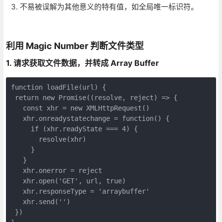
不易被误解为其他意义的特有值，如全局唯一标识符。
利用 Magic Number 判断文件类型
1. 请求获取文件数据，并转成 Array Buffer
function loadFile(url) {

 return new Promise((resolve, reject) => {

   const xhr = new XMLHttpRequest()

   xhr.onreadystatechange = function() {

     if (xhr.readyState === 4) {

       resolve(xhr)

     }

   }

   xhr.onerror = reject

   xhr.open('GET', url, true)

   xhr.responseType = 'arraybuffer'

   xhr.send('')

 })
