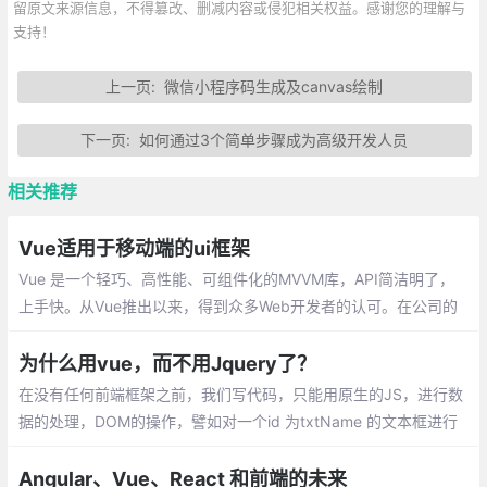
留原文来源信息，不得篡改、删减内容或侵犯相关权益。感谢您的理解与
支持！
上一页:
微信小程序码生成及canvas绘制
下一页:
如何通过3个简单步骤成为高级开发人员
相关推荐
Vue适用于移动端的ui框架
Vue 是一个轻巧、高性能、可组件化的MVVM库，API简洁明了，
上手快。从Vue推出以来，得到众多Web开发者的认可。在公司的
Web前端项目开发中，多个项目采用基于Vue的UI组件框架开发，
并投入正式使用
为什么用vue，而不用Jquery了？
在没有任何前端框架之前，我们写代码，只能用原生的JS，进行数
据的处理，DOM的操作，譬如对一个id 为txtName 的文本框进行
赋值,只不过用原生实现的代码比较多，开发起来慢啊，在这个时间
就是金钱的年代，显然不是很好的方式。
Angular、Vue、React 和前端的未来