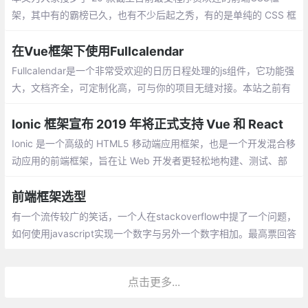
架，其中有的霸榜已久，也有不少后起之秀，有的是单纯的 CSS 框
架，也有的结合了 JavaScript 以提供更丰富的功能
在Vue框架下使用Fullcalendar
Fullcalendar是一个非常受欢迎的日历日程处理的js组件，它功能强
大，文档齐全，可定制化高，可与你的项目无缝对接。本站之前有
很多文章介绍了Fullcalendar（v3）的使用。今天我们来看看如何
在Vue框架下使用Fullcalendar。
Ionic 框架宣布 2019 年将正式支持 Vue 和 React
Ionic 是一个高级的 HTML5 移动端应用框架，也是一个开发混合移
动应用的前端框架，旨在让 Web 开发者更轻松地构建、测试、部
署和监控跨平台应用。Ionic 基于 Angular 语法，之前一直不支持 V
ue 和 React 。
前端框架选型
有一个流传较广的笑话，一个人在stackoverflow中提了一个问题，
如何使用javascript实现一个数字与另外一个数字相加。最高票回答
是你应该使用jQuery插件，jQuery插件可以做任何事情。 历史总是
在重演，以前是jQuery，现在可能是react或vue。不同的框架有不
点击更多...
同的应用场景，杀鸡不要用牛刀