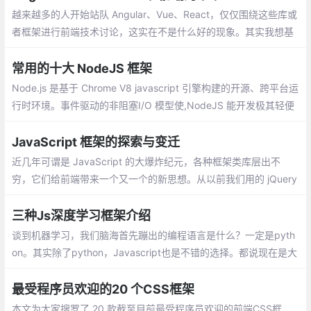
越来越多的人开始站队 Angular、Vue、React，仅仅围绕这些库或
者框架进行前端技术讨论，这实在不是什么好的现象。其实我想基
于我个人的经验聊下前端的演进和未来，希望可以贡献微薄的力
量，消除一些我个人认为的前端社区不太好的风气。
常用的十大 NodeJS 框架
Node.js 是基于 Chrome V8 javascript 引擎构建的开源、跨平台运
行时环境。事件驱动的非阻塞I/O 模型使,NodeJS 能开发极其轻便
且高效的 Web 应用程序。客户端 和 服务端 脚本中使用相同的语言
JavaScript 框架的探索与变迁
近几年可谓是 JavaScript 的大爆炸纪元，各种框架类库层出不
穷，它们给前端带来一个又一个的新思想。从以前我们用的 jQuery
直接操作 DOM，到 BackboneJS、Dojo 提供监听器的形式，在到
Ember.js、AngularJS 数据绑定的理念，再到现在的 React、Vue
三种Js深度学习框架介绍
虚拟 DOM 的思想。
谈到机器学习，我们脑海首先蹦出的编程语言是什么？一定是pyth
on。其实除了python，Javascript也是不错的选择。都说现在是大
前端时代，从移动开发、服务器端
最受程序员欢迎的20 个CSS框架
本文为大家搜罗了 20 款截至目前最受程序员欢迎的前端CSS框