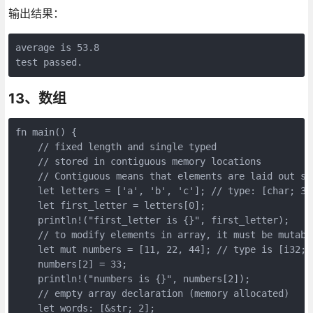
输出结果：
average is 53.8

13、数组
fn main() {

    // fixed length and single typed

    // stored in contiguous memory locations

    // Contiguous means that elements are laid out so
    let letters = ['a', 'b', 'c']; // type: [char; 3]

    let first_letter = letters[0];

    println!("first_letter is {}", first_letter);

    // to modify elements in array, it must be mutable
    let mut numbers = [11, 22, 44]; // type is [i32; 3
    numbers[2] = 33;

    println!("numbers is {}", numbers[2]);

    // empty array declaration (memory allocated)

    let words: [&str; 2];
