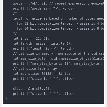
    words = ["ok"; 2]; // repeat expression, equivalen
    println!("words is {:?}", words);

    /*

    length of usize is based on number of bytes neede
    - for 32 bit compilation target -> usize is 4 byte
    - for 64 bit compilation target -> usize is 8 byte
    */

    let ints = [22; 5];

    let length: usize = ints.len();

    println!("length is {}", length);

    // get size in memory (mem module of the std crate
    let mem_size_byte = std::mem::size_of_val(&ints);

    println!("mem_size_byte is {}", mem_size_byte);

    // get slice from array

    let mut slice: &[i32] = &ints;

    println!("slice is {:?}", slice);

    slice = &ints[3..5];

    println!("slice is {:?}", slice);
