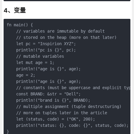
4、变量
fn main() {

    // variables are immutable by default

    // stored on the heap (more on that later)

    let pc = "Inspirion XYZ";

    println!("pc is {}", pc);

    // mutable variables

    let mut age = 1;

    println!("age is {}", age);

    age = 2;

    println!("age is {}", age);

    // constants (must be uppercase and explicit type 
    const BRAND: &str = "Dell";

    println!("brand is {}", BRAND);

    // multiple assignment (tuple destructuring)

    // more on tuples later in the article

    let (status, code) = ("OK", 200);

    println!("status: {}, code: {}", status, code);
