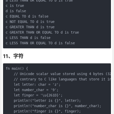
a LESS THAN OR EQUAL TO b is true

c is true

d is false

c EQUAL TO d is false

c NOT EQUAL TO d is true

c GREATER THAN d is true

c GREATER THAN OR EQUAL TO d is true

c LESS THAN d is false

11、字符
fn main() {

    // Unicode scalar value stored using 4 bytes (32 b
    // contrary to C like languages that store it in 1
    let letter: char = 'z';

    let number_char = '9';

    let finger = '\u{261D}';

    println!("letter is {}", letter);

    println!("number_char is {}", number_char);

    println!("finger is {}", finger);
