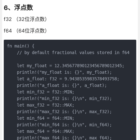
6、浮点数
f32 （32位浮点数）
f64 （64位浮点数）
fn main() {

    // by default fractional values stored in f64

    let my_float = 12.345677890123456789012345;

    println!("my_float is: {}", my_float);

    let a_float: f32 = 9.9438535983578493758;

    println!("a_float is: {}", a_float);

    let min_f32 = f32::MIN;

    println!("min_f32 is: {}\n", min_f32);

    let max_f32 = f32::MAX;

    println!("max_f32 is: {}\n", max_f32);

    let min_f64 = f64::MIN;

    println!("min_f64 is: {}\n", min_f64);

    let max_f64 = f64::MAX;

    println!("max_f64 is: {}\n", max_f64);
