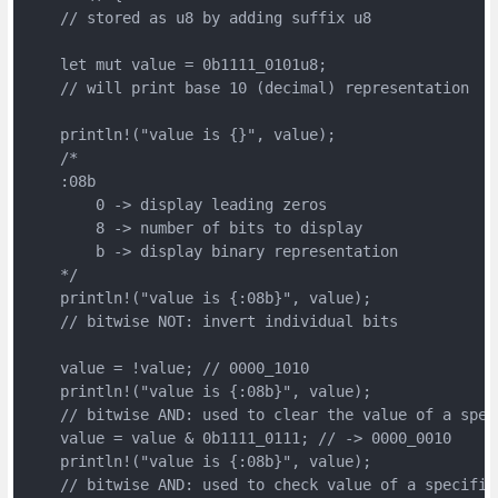
    // stored as u8 by adding suffix u8

    let mut value = 0b1111_0101u8;

    // will print base 10 (decimal) representation

    println!("value is {}", value);

    /*

    :08b

        0 -> display leading zeros

        8 -> number of bits to display

        b -> display binary representation

    */

    println!("value is {:08b}", value);

    // bitwise NOT: invert individual bits

    value = !value; // 0000_1010

    println!("value is {:08b}", value);

    // bitwise AND: used to clear the value of a speci
    value = value & 0b1111_0111; // -> 0000_0010

    println!("value is {:08b}", value);

    // bitwise AND: used to check value of a specific 