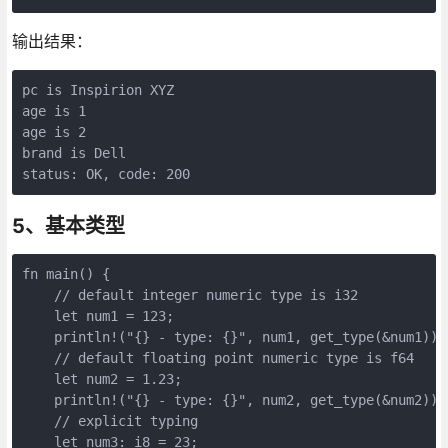
输出结果：
pc is Inspirion XYZ

age is 1

age is 2

brand is Dell

5、基本类型
fn main() {

    // default integer numeric type is i32

    let num1 = 123;

    println!("{} - type: {}", num1, get_type(&num1));

    // default floating point numeric type is f64

    let num2 = 1.23;

    println!("{} - type: {}", num2, get_type(&num2));

    // explicit typing

    let num3: i8 = 23;
