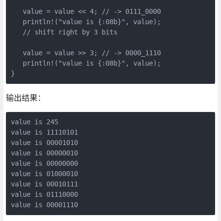
   value = value << 4; // -> 0111_0000

   println!("value is {:08b}", value);

   // shift right by 3 bits

   value = value >> 3; // -> 0000_1110

   println!("value is {:08b}", value);

输出结果：
value is 245

value is 11110101

value is 00001010

value is 00000010

value is 00000000

value is 01000010

value is 00010111

value is 01110000
