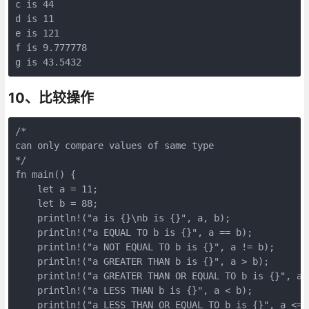
c is 44

d is 11

e is 121

f is 9.777778

10、比较操作
/*

can only compare values of same type

*/

fn main() {

    let a = 11;

    let b = 88;

    println!("a is {}\nb is {}", a, b);

    println!("a EQUAL TO b is {}", a == b);

    println!("a NOT EQUAL TO b is {}", a != b);

    println!("a GREATER THAN b is {}", a > b);

    println!("a GREATER THAN OR EQUAL TO b is {}", a >
    println!("a LESS THAN b is {}", a < b);

    println!("a LESS THAN OR EQUAL TO b is {}", a <= b