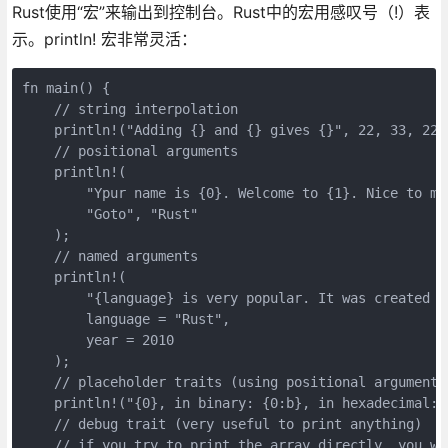
Rust使用“宏”来输出到控制台。Rust中的宏用感叹号（!）表
示。println! 宏非常灵活：
fn main() {

    // string interpolation

    println!("Adding {} and {} gives {}", 22, 33, 22 +
    // positional arguments

    println!(

        "Ypur name is {0}. Welcome to {1}. Nice to mee
        "Goto", "Rust"

    );

    // named arguments

    println!(

        "{language} is very popular. It was created in
        language = "Rust",

        year = 2010

    );

    // placeholder traits (using positional argument t
    println!("{0}, in binary: {0:b}, in hexadecimal: {
    // debug trait (very useful to print anything)

    // if you try to print the array directly, you wil