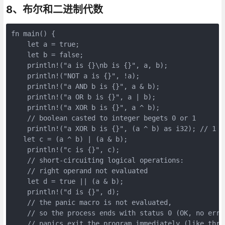
8、布尔和二进制代数
fn main() {

    let a = true;

    let b = false;

    println!("a is {}\nb is {}", a, b);

    println!("NOT a is {}", !a);

    println!("a AND b is {}", a & b);

    println!("a OR b is {}", a | b);

    println!("a XOR b is {}", a ^ b);

    // boolean casted to integer begets 0 or 1

    println!("a XOR b is {}", (a ^ b) as i32); // 1

   let c = (a ^ b) | (a & b);

    println!("c is {}", c);

    // short-circuiting logical operations:

    // right operand not evaluated

    let d = true || (a & b);

    println!("d is {}", d);

    // the panic macro is not evaluated, 

    // so the process ends with status 0 (OK, no error
    // panics exit the program immediately (like thro