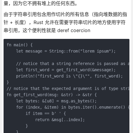
量，因为它不拥有堆上的任何东西。
由于字符串引用包含用作切片的所有信息（指向堆数据的指
针 + 长度），Rust 允许在需要字符串切片的地方使用字符
串引用，这个便利性就是 deref coercion
fn main() {

    let message = String::from("lorem ipsum");

    // notice that a string reference is passed as arg
    let first_word = get_first_word(&message); 

    println!("first_word is \"{}\"", first_word);

}

// notice that the expected argument is of type string
fn get_first_word(msg: &str) -> &str {

    let bytes: &[u8] = msg.as_bytes();

    for (index, &item) in bytes.iter().enumerate() {

        if item == b' ' {

            return &msg[..index];

        }

    }
