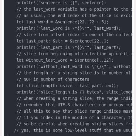
    println!("sentence is {}", sentence);

    // the last_word variable has a pointer to the of
    // as usual, the end index of the slice is exclud
    let last_word = &sentence[22..22 + 5];          /
    println!("last_word is \"{}\"", last_word);

    // slice from offset index to end of the collectio
    let last_part: &str = &sentence[22..];

    println!("last_part is \"{}\"", last_part);

    // slice from beginning of collection up until end
    let without_last_word = &sentence[..22];

    println!("without_last_word is \"{}\"", without_la
    // the length of a string slice is in number of b
    // NOT in number of characters

    let slice_length: usize = last_part.len();

    println!("slice_length is {} bytes", slice_length)
    // when creating a string slice, the range indice
    // remember that UTF-8 characters can occupy multi
    // all this to say that slice range indices must 
    // if you index in the middle of a character, the 
    // so be careful when creating string slices from
   // yes, this is some low-level stuff that we usual