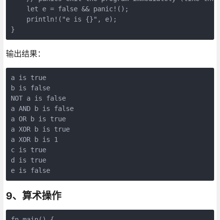
    let e = false && panic!();

    println!("e is {}", e);

输出结果：
a is true

b is false

NOT a is false

a AND b is false

a OR b is true

a XOR b is true

a XOR b is 1

c is true

d is true

9、算术操作
fn main() {
