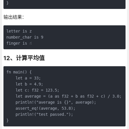
输出结果：
letter is z

number_char is 9

12、计算平均值
fn main() {

    let a = 33;

    let b = 4.9;

    let c: f32 = 123.5;

    let average = (a as f32 + b as f32 + c) / 3.0;

    println!("average is {}", average);

    assert_eq!(average, 53.8);

    println!("test passed.");
