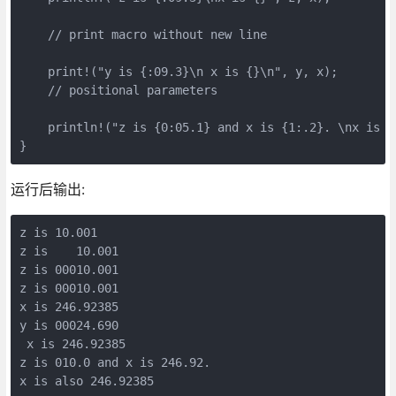
    // print macro without new line

    print!("y is {:09.3}\n x is {}\n", y, x);

    // positional parameters

    println!("z is {0:05.1} and x is {1:.2}. \nx is al
运行后输出:
z is 10.001

z is    10.001

z is 00010.001

z is 00010.001

x is 246.92385

y is 00024.690

 x is 246.92385

z is 010.0 and x is 246.92. 
