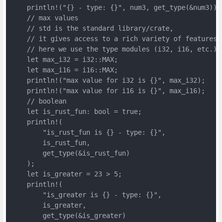
    println!("{} - type: {}", num3, get_type(&num3));

    // max values

    // std is the standard library/crate, 

    // it gives access to a rich variety of features, 
    // here we use the type modules (i32, i16, etc.) a
    let max_i32 = i32::MAX;

    let max_i16 = i16::MAX;

    println!("max value for i32 is {}", max_i32);

    println!("max value for i16 is {}", max_i16);

    // boolean

    let is_rust_fun: bool = true;

    println!(

        "is_rust_fun is {} - type: {}",

        is_rust_fun,

        get_type(&is_rust_fun)

    );

    let is_greater = 23 > 5;

    println!(

        "is_greater is {} - type: {}",

        is_greater,

        get_type(&is_greater)
