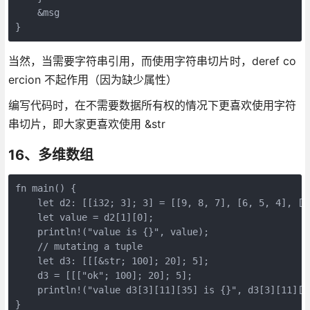
    &msg

当然，当需要字符串引用，而使用字符串切片时，deref co
ercion 不起作用（因为缺少属性）
编写代码时，在不需要数据所有权的情况下更喜欢使用字符
串切片，即大家更喜欢使用 &str
16、多维数组
fn main() {

    let d2: [[i32; 3]; 3] = [[9, 8, 7], [6, 5, 4], [3,
    let value = d2[1][0];

    println!("value is {}", value);

    // mutating a tuple

    let d3: [[[&str; 100]; 20]; 5];

    d3 = [[["ok"; 100]; 20]; 5];

    println!("value d3[3][11][35] is {}", d3[3][11][35