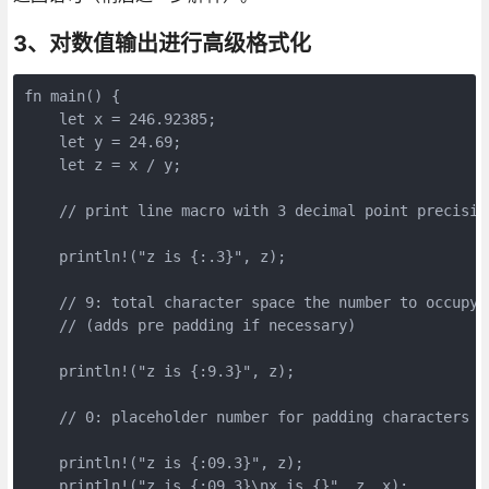
3、对数值输出进行高级格式化
fn main() {

    let x = 246.92385;

    let y = 24.69;

    let z = x / y;

    // print line macro with 3 decimal point precision
    println!("z is {:.3}", z);

    // 9: total character space the number to occupy

    // (adds pre padding if necessary)

    println!("z is {:9.3}", z);

    // 0: placeholder number for padding characters

    println!("z is {:09.3}", z);

    println!("z is {:09.3}\nx is {}", z, x);
