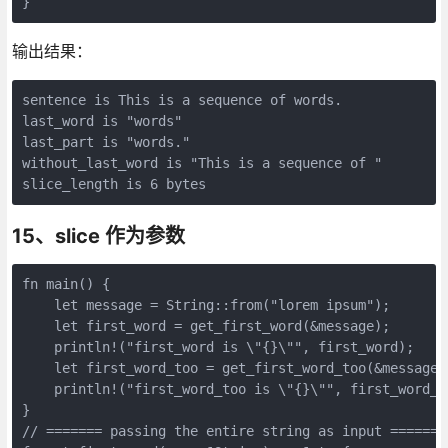
输出结果：
sentence is This is a sequence of words.

last_word is "words"

last_part is "words."

without_last_word is "This is a sequence of "

15、slice 作为参数
fn main() {

    let message = String::from("lorem ipsum");

    let first_word = get_first_word(&message);

    println!("first_word is \"{}\"", first_word);

    let first_word_too = get_first_word_too(&message[6
    println!("first_word_too is \"{}\"", first_word_to
}

// ======= passing the entire string as input ========