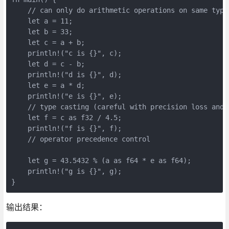
    // can only do arithmetic operations on same type 
    let a = 11;

    let b = 33;

    let c = a + b;

    println!("c is {}", c);

    let d = c - b;

    println!("d is {}", d);

    let e = a * d;

    println!("e is {}", e);

    // type casting (careful with precision loss and t
    let f = c as f32 / 4.5;

    println!("f is {}", f);

    // operator precedence control

    let g = 43.5432 % (a as f64 * e as f64);

    println!("g is {}", g);

输出结果：