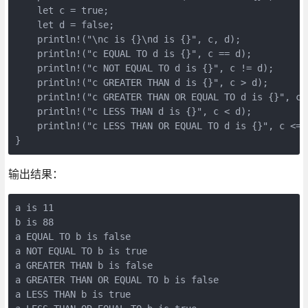
    let c = true;

    let d = false;

    println!("\nc is {}\nd is {}", c, d);

    println!("c EQUAL TO d is {}", c == d);

    println!("c NOT EQUAL TO d is {}", c != d);

    println!("c GREATER THAN d is {}", c > d);

    println!("c GREATER THAN OR EQUAL TO d is {}", c >
    println!("c LESS THAN d is {}", c < d);

    println!("c LESS THAN OR EQUAL TO d is {}", c <= d
输出结果：
a is 11

b is 88

a EQUAL TO b is false

a NOT EQUAL TO b is true

a GREATER THAN b is false

a GREATER THAN OR EQUAL TO b is false

a LESS THAN b is true
