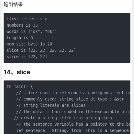
输出结果：
first_letter is a

numbers is 33

words is ["ok", "ok"]

length is 5

mem_size_byte is 20

slice is [22, 22, 22, 22, 22]

14、slice
fn main() {

    // slice: used to reference a contiguous section 
    // commonly used: string slice dt type : &str

    // string literals are slices

    // the data is hard-coded in the executable binar
   // create a string slice from string data

    // the sentence variable has a pointer to the beg
    let sentence = String::from("This is a sequence of