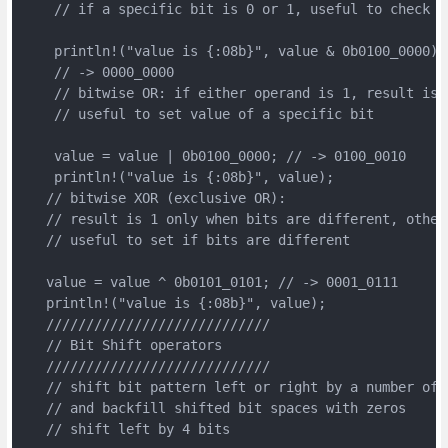
    // if a specific bit is 0 or 1, useful to check s
    println!("value is {:08b}", value & 0b0100_0000); 
    // -> 0000_0000

    // bitwise OR: if either operand is 1, result is 1
    // useful to set value of a specific bit

    value = value | 0b0100_0000; // -> 0100_0010

    println!("value is {:08b}", value);

   // bitwise XOR (exclusive OR): 

   // result is 1 only when bits are different, otherw
   // useful to set if bits are different

   value = value ^ 0b0101_0101; // -> 0001_0111

   println!("value is {:08b}", value);

   ////////////////////////////

   // Bit Shift operators

   ////////////////////////////

   // shift bit pattern left or right by a number of b
   // and backfill shifted bit spaces with zeros

   // shift left by 4 bits
