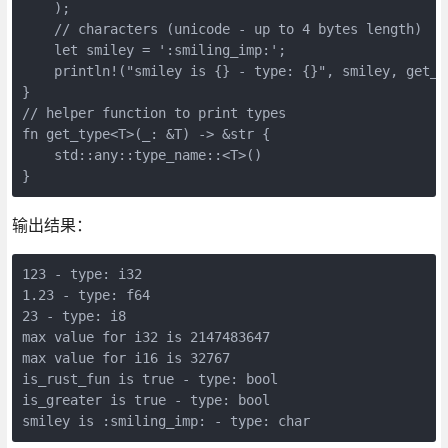
    );

    // characters (unicode - up to 4 bytes length)

    let smiley = ':smiling_imp:';

    println!("smiley is {} - type: {}", smiley, get_ty
}

// helper function to print types

fn get_type<T>(_: &T) -> &str {

    std::any::type_name::<T>()

输出结果：
123 - type: i32

1.23 - type: f64

23 - type: i8

max value for i32 is 2147483647

max value for i16 is 32767

is_rust_fun is true - type: bool

is_greater is true - type: bool
