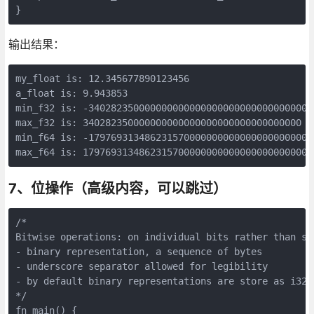
输出结果：
my_float is: 12.345677890123456

a_float is: 9.943853

min_f32 is: -340282350000000000000000000000000000000

max_f32 is: 340282350000000000000000000000000000000

min_f64 is: -1797693134862315700000000000000000000000
7、位操作（高级内容，可以跳过）
/*

Bitwise operations: on individual bits rather than set
- binary representation, a sequence of bytes

- underscore separator allowed for legibility

- by default binary representations are store as i32

*/

fn main() {
