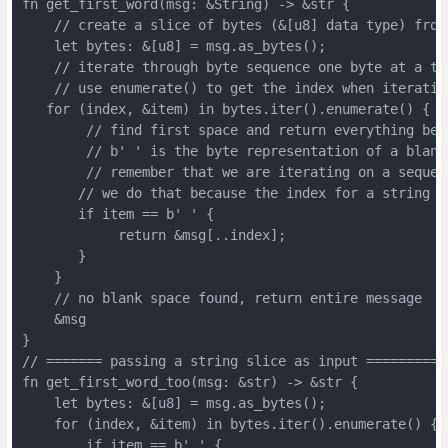
fn get_first_word(msg: &String) -> &str {

    // create a slice of bytes (&[u8] data type) from 
    let bytes: &[u8] = msg.as_bytes();

    // iterate through byte sequence one byte at a tim
    // use enumerate() to get the index when iterating
   for (index, &item) in bytes.iter().enumerate() {

        // find first space and return everything befo
        // b' ' is the byte representation of a blank 
        // remember that we are iterating on a sequen
       // we do that because the index for a string s
       if item == b' ' {

            return &msg[..index];

       }

    }

    // no blank space found, return entire message

    &msg

}

// ======= passing a string slice as input ===========
fn get_first_word_too(msg: &str) -> &str {

    let bytes: &[u8] = msg.as_bytes();

    for (index, &item) in bytes.iter().enumerate() {

        if item == b' ' {
