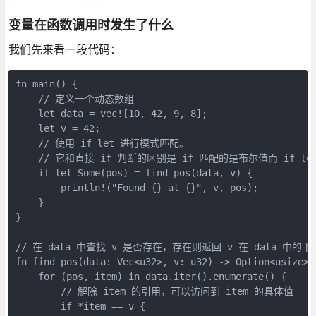
变量在函数调用时发生了什么
我们先来看一段代码：
fn main() {
    // 定义一个动态数组
    let data = vec![10, 42, 9, 8];
    let v = 42;
    // 使用 if let 进行模式匹配。
    // 它和直接 if 判断的区别是 if 匹配的是布尔值而 if l
    if let Some(pos) = find_pos(data, v) {
        println!("Found {} at {}", v, pos);
    }
}
// 在 data 中查找 v 是否存在，存在则返回 v 在 data 中的
fn find_pos(data: Vec<u32>, v: u32) -> Option<usize> 
    for (pos, item) in data.iter().enumerate() {
        // 解除 item 的引用，可以访问到 item 的具体值
        if *item == v {