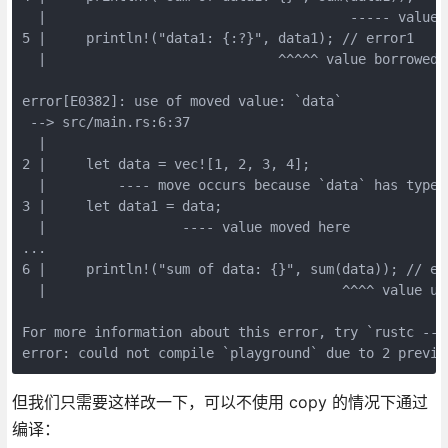
  |                                      ----- value 
5 |     println!("data1: {:?}", data1); // error1
  |                             ^^^^^ value borrowed 
error[E0382]: use of moved value: `data`
 --> src/main.rs:6:37
  |
2 |     let data = vec![1, 2, 3, 4];
  |         ---- move occurs because `data` has type 
3 |     let data1 = data;
  |                 ---- value moved here
...
6 |     println!("sum of data: {}", sum(data)); // er
  |                                     ^^^^ value us
For more information about this error, try `rustc --e
error: could not compile `playground` due to 2 previo
但我们只需要这样改一下，可以不使用 copy 的情况下通过
编译：