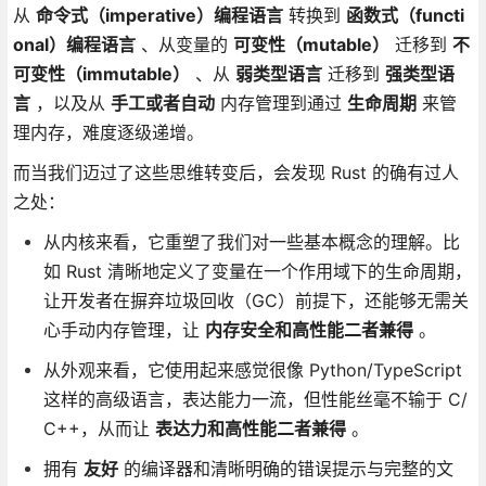
从
命令式（imperative）编程语言
转换到
函数式（functi
onal）编程语言
、从变量的
可变性（mutable）
迁移到
不
可变性（immutable）
、从
弱类型语言
迁移到
强类型语
言
，以及从
手工或者自动
内存管理到通过
生命周期
来管
理内存，难度逐级递增。
而当我们迈过了这些思维转变后，会发现 Rust 的确有过人
之处：
从内核来看，它重塑了我们对一些基本概念的理解。比
如 Rust 清晰地定义了变量在一个作用域下的生命周期，
让开发者在摒弃垃圾回收（GC）前提下，还能够无需关
心手动内存管理，让
内存安全和高性能二者兼得
。
从外观来看，它使用起来感觉很像 Python/TypeScript
这样的高级语言，表达能力一流，但性能丝毫不输于 C/
C++，从而让
表达力和高性能二者兼得
。
拥有
友好
的编译器和清晰明确的错误提示与完整的文