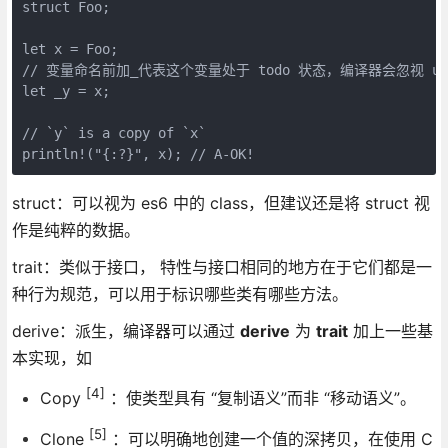
struct Foo;
let x = Foo;
// 变量命名前加_代表这个变量处于 todo 状态，编译器会忽视 unu
let _y = x;
// `y` is a copy of `x`
println!("{:?}", x); // A-OK!
struct：可以视为 es6 中的 class，但建议还是将 struct 视
作是纯粹的数据。
trait：类似于接口， 特性与接口相同的地方在于它们都是一
种行为规范，可以用于标识哪些类有哪些方法。
derive：派生，编译器可以通过
derive
为
trait
加上一些基
本实现，如
[4]
Copy
：使类型具有 “复制语义”而非 “移动语义”。
[5]
Clone
：可以明确地创建一个值的深拷贝，在使用 C