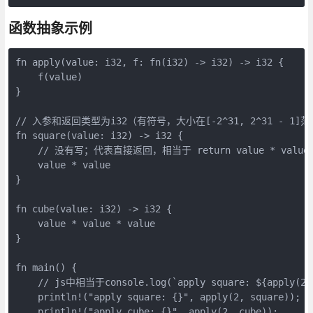
函数抽象示例
fn apply(value: i32, f: fn(i32) -> i32) -> i32 {
    f(value)
}
// 入参和返回类型为i32（有符号，大小在[-2^31, 2^31 - 1
fn square(value: i32) -> i32 {
    // 没有写；代表直接返回，相当于 return value * value
    value * value
}
fn cube(value: i32) -> i32 {
    value * value * value
}
fn main() {
    // js中相当于console.log(`apply square: ${apply(2,
    println!("apply square: {}", apply(2, square));
    println!("apply cube: {}", apply(2, cube));