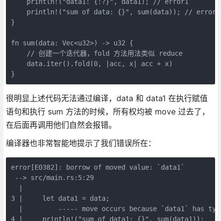
    println!("data1: {:?}", data1); // error1
    println!("sum of data: {}", sum(data)); // error2
}
fn sum(data: Vec<u32>) -> u32 {
    // 创建一个迭代器，fold 方法用法类似 reduce
    data.iter().fold(0, |acc, x| acc + x)
}
很明显上述代码无法通过编译，data 和 data1 在执行赋值
语句和执行 sum 方法的时候，所有权均被 move 过去了，
在后面再调用他们自然会报错。
编译器也非常智能地提示了我们错误所在：
error[E0382]: borrow of moved value: `data1`
 --> src/main.rs:5:29
  |
3 |     let data1 = data;
  |         ----- move occurs because `data1` has typ
4 |     println!("sum of data1: {}", sum(data1));