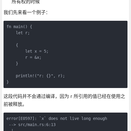
所有权的时候
我们先来看一个例子：
fn main() {
    let r;
    {
        let x = 5;
        r = &x;
    }
    println!("r: {}", r);
}
这段代码并不会通过编译，因为 r 所引用的值已经在使用之
前被释放。
error[E0597]: `x` does not live long enough
 --> src/main.rs:6:13
  |