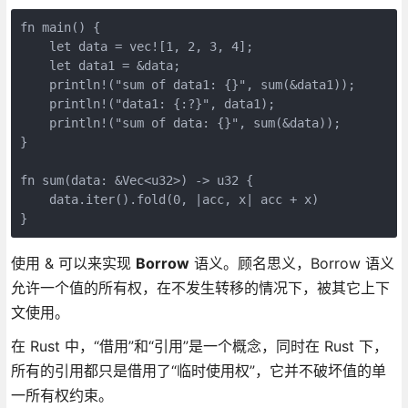
fn main() {
    let data = vec![1, 2, 3, 4];
    let data1 = &data;
    println!("sum of data1: {}", sum(&data1));
    println!("data1: {:?}", data1);
    println!("sum of data: {}", sum(&data));
}
fn sum(data: &Vec<u32>) -> u32 {
    data.iter().fold(0, |acc, x| acc + x)
}
使用 & 可以来实现
Borrow
语义。顾名思义，Borrow 语义
允许一个值的所有权，在不发生转移的情况下，被其它上下
文使用。
在 Rust 中，“借用”和“引用”是一个概念，同时在 Rust 下，
所有的引用都只是借用了“临时使用权”，它并不破坏值的单
一所有权约束。