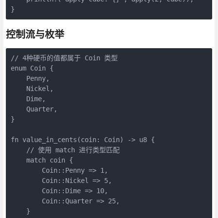
}
控制流与枚举
// 4种硬币的值都属于 Coin 类型
enum Coin {
    Penny,
    Nickel,
    Dime,
    Quarter,
}
fn value_in_cents(coin: Coin) -> u8 {
    // 使用 match 进行类型匹配
    match coin {
        Coin::Penny => 1,
        Coin::Nickel => 5,
        Coin::Dime => 10,
        Coin::Quarter => 25,
    }