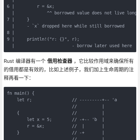
6 |         r = &x;
  |             ^^ borrowed value does not live long 
7 |     }
  |     - `x` dropped here while still borrowed
8 |
9 |     println!("r: {}", r);
  |                       - borrow later used here
Rust 编译器有一个
借用检查器
，它比较作用域来确保所有
的借用都是有效的，比如上述例子，我们加上生命周期的注
释再看一下：
fn main() {
    let r;                // ---------+-- 'a
                          //          |
    {                     //          |
        let x = 5;        // -+-- 'b  |
        r = &x;           //  |       |
    }                     // -+       |
                          //          |