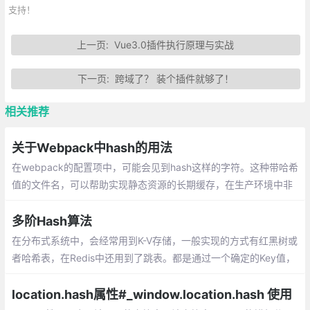
支持！
上一页:
Vue3.0插件执行原理与实战
下一页:
跨域了？ 装个插件就够了！
相关推荐
关于Webpack中hash的用法
在webpack的配置项中，可能会见到hash这样的字符。这种带哈希
值的文件名，可以帮助实现静态资源的长期缓存，在生产环境中非
常有用。带hash的文件是现在web启用缓存来提升性能比较建议的
形式。
多阶Hash算法
在分布式系统中，会经常用到K-V存储，一般实现的方式有红黑树或
者哈希表，在Redis中还用到了跳表。都是通过一个确定的Key值，
来查找Key附带的Value属性。本文会介绍一种高效的算法——多阶
Hash。
location.hash属性#_window.location.hash 使用