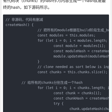
有代码块（chunks）的hash作为内容生成一个hash就是最
终的hash，如下源码所示。
// 非源码，代码有删减

createHash() {

		// 把所有的module根据在build阶段生成_buildHash来生成一个新的hash值

		const modules = this.modules;

		for (let i = 0; i < modules.length; i++) {

			const module = modules[i];

			const moduleHash = createHash(hashFunction);

			module.updateHash(moduleHash);

		}

		// clone needed as sort below is inplace mutation

		const chunks = this.chunks.slice();

	// 给所有的chunks分别生成一个hash

		for (let i = 0; i < chunks.length; i++) {

			const chunk = chunks[i];

			const chunkHash = createHash(hashFunction);

			try {

				chunk.updateHash(chunkHash);
