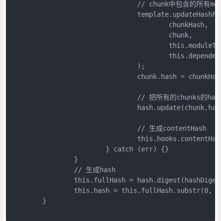
				// chunk中包含的所有module的hash作为内容生成一个hash值

				template.updateHashForChunk(

					chunkHash,

					chunk,

					this.moduleTemplates.javascript,

					this.dependencyTemplates

				);

				chunk.hash = chunkHash.digest(hashDigest);

				// 把所有的chunks的hash作为内容

				hash.update(chunk.hash);

				// 生成contentHash

				this.hooks.contentHash.call(chunk);

			} catch (err) {}

		}

		// 生成hash

		this.fullHash = hash.digest(hashDigest);

		this.hash = this.fullHash.substr(0, hashDigestLength);

	}
