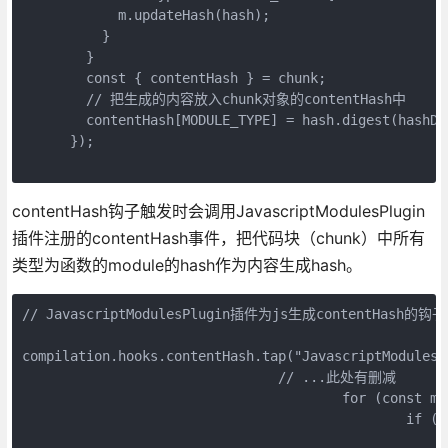
            m.updateHash(hash);

          }

        }

        const { contentHash } = chunk;

        // 把生成的内容放入chunk对象的contentHash中

        contentHash[MODULE_TYPE] = hash.digest(hashDi
      });

contentHash钩子触发时会调用JavascriptModulesPlugin
插件注册的contentHash事件，把代码块（chunk）中所有
类型为函数的module的hash作为内容生成hash。
// JavascriptModulesPlugin插件为js生成contentHash的钩子
compilation.hooks.contentHash.tap("JavascriptModulesPl
				// ...此处有删减

					for (const m of chunk.modulesIterable) {

						if (typeof m.source === "function") {

							hash.update(m.hash)