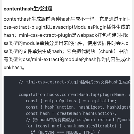
contenthash生成过程
contenthash生成跟前两种hash生成不一样，它是通过mini-
css-extract-plugin和JavascriptModulesPlugin插件生成的
hash；mini-css-extract-plugin是webpack打包构建时把c
ss类型的module单独分类出来的插件，使用该插件时会为c
ss类型的文件单独生成hash；它会把代码块（chunk）中所
有类型为css/mini-extract的module的hash作为内容生成ch
unkhash。
     // mini-css-extract-plugin插件的css文件hash生成的
     compilation.hooks.contentHash.tap(pluginName, chu
        const { outputOptions } = compilation;

        const { hashFunction, hashDigest, hashDigestL
        const hash = createHash(hashFunction);

        // 把chunk中所有类型为`css/mini-extract`的mod
        for (const m of chunk.modulesIterable) {

          if (m.type === MODULE_TYPE) {
