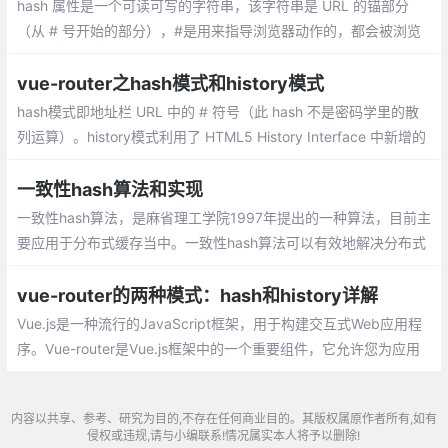
hash 属性是一个可读可写的字符串，该字符串是 URL 的锚部分
（从 # 号开始的部分），#是用来指导浏览器动作的，都会被浏览
器解读为位置标识符 ， 这意味着这些字符都不会被发送到服务器
端。对服务器端完全无用。所以，HTTP请求中不包括#。
vue-router之hash模式和history模式
hash模式即地址栏 URL 中的 # 符号（此 hash 不是密码学里的散
列运算）。history模式利用了 HTML5 History Interface 中新增的
pushState() 和 replaceState() 方法。
一致性hash算法和实现
一致性hash算法，是麻省理工学院1997年提出的一种算法，目前主
要应用于分布式缓存当中。一致性hash算法可以有效地解决分布式
存储结构下动态增加和删除节点所带来的问题。
vue-router的两种模式：hash和history详解
Vue.js是一种流行的JavaScript框架，用于构建交互式Web应用程
序。Vue-router是Vue.js框架中的一个重要组件，它允许您为应用
程序创建路由。在Vue-router中，有两种不同的路由模式：hash模
式和history模式
内容以共享、参考、研究为目的,不存在任何商业目的。其版权属原作者所有,如有
侵权或违规,请与小编联系!情况属实本人将予以删除!