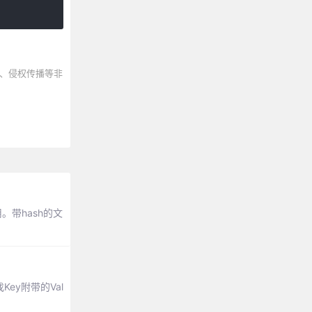
、侵权传播等非
。带hash的文
ey附带的Val