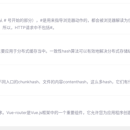
分（从 # 号开始的部分），#是用来指导浏览器动作的，都会被浏览器解读为
所以，HTTP请求中不包括#。
前主要应用于分布式缓存当中。一致性hash算法可以有效地解决分布式存储
同入口的chunkhash、文件的内容contenthash，这么多hash，它们
程序。Vue-router是Vue.js框架中的一个重要组件，它允许您为应用程序创