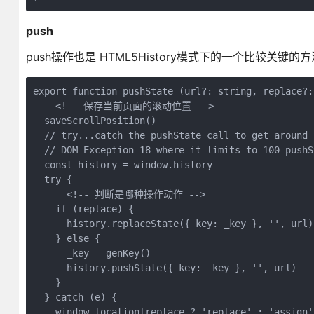
push
push操作也是 HTML5History模式下的一个比较关键的方法
export function pushState (url?: string, replace?: 
    <!-- 保存当前页面的滚动位置 -->

  saveScrollPosition()

  // try...catch the pushState call to get around S
  // DOM Exception 18 where it limits to 100 pushSt
  const history = window.history

  try {

      <!-- 判断是哪种操作动作 -->

    if (replace) {

      history.replaceState({ key: _key }, '', url)

    } else {

      _key = genKey()

      history.pushState({ key: _key }, '', url)

    }

  } catch (e) {

    window.location[replace ? 'replace' : 'assign']