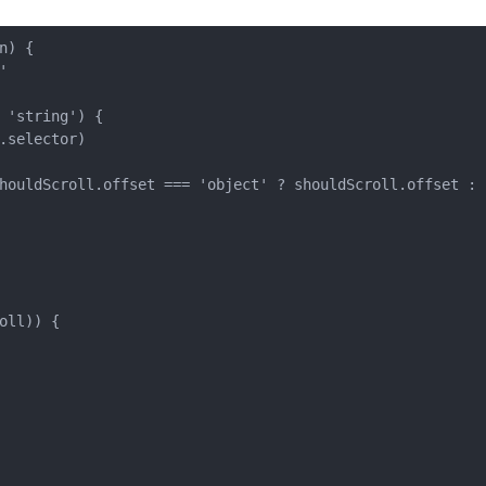
) {



 'string') {

selector)

houldScroll.offset === 'object' ? shouldScroll.offset : {
ll)) {
