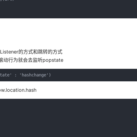
于Listener的方式和跳转的方式
要滚动行为就会去监听popstate
ation.hash