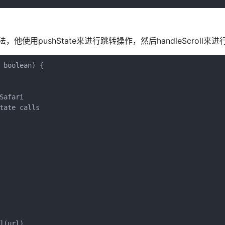
，他使用pushState来进行跳转操作，然后handleScroll来进
boolean) {

afari

ate calls

(url)
