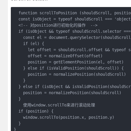
  function scrollToPosition (shouldScroll, position
  const isObject = typeof shouldScroll === 'object'
  <!-- 对position进行初始化的操作  -->

  if (isObject && typeof shouldScroll.selector ===
    const el = document.querySelector(shouldScroll.
    if (el) {

      let offset = shouldScroll.offset && typeof s
      offset = normalizeOffset(offset)

      position = getElementPosition(el, offset)

    } else if (isValidPosition(shouldScroll)) {

      position = normalizePosition(shouldScroll)

    }

  } else if (isObject && isValidPosition(shouldScro
    position = normalizePosition(shouldScroll)

  }

    使用window.scrollTo来进行滚动处理

  if (position) {

    window.scrollTo(position.x, position.y)

  }

}