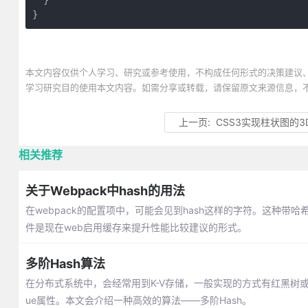
  }

}
本文内容仅供个人学习、研究或参考使用，不构成任何形式的决策建议
学习研究目的使用本文内容。如需分享或转载，请保留原文来源信息，
上一页:
CSS3实现柱状图的
相关推荐
关于Webpack中hash的用法
在webpack的配置项中，可能会见到hash这样的字符。这种带
件是现在web启用缓存来提升性能比较建议的形式。
多阶Hash算法
在分布式系统中，会经常用到K-V存储，一般实现的方式有红黑树或者
ue属性。本文会介绍一种高效的算法——多阶Hash。