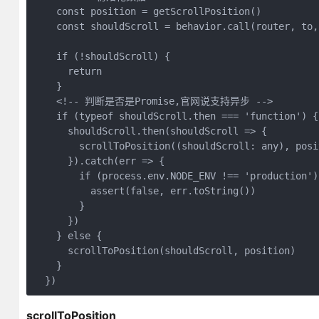
    const position = getScrollPosition()

    const shouldScroll = behavior.call(router, to,
    if (!shouldScroll) {

      return

    }

    <!-- 判断是否是Promise,官网说支持异步 -->

    if (typeof shouldScroll.then === 'function') {

      shouldScroll.then(shouldScroll => {

        scrollToPosition((shouldScroll: any), posit
      }).catch(err => {

        if (process.env.NODE_ENV !== 'production') 
          assert(false, err.toString())

        }

      })

    } else {

      scrollToPosition(shouldScroll, position)

    }

scrollToPosition