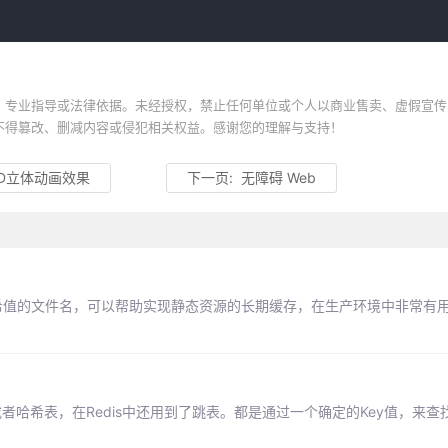
、专业指导或法律依据。未经授权，禁止任何单位或个人以商业售卖、虚假宣传
不得篡改、删减内容或侵犯相关权益。感谢您的理解与支持！
3D立体动画效果
下一页:
无障碍 Web
哈希值的文件名，可以帮助实现静态资源的长期缓存，在生产环境中非常有用
哈希表，在Redis中还用到了跳表。都是通过一个确定的Key值，来查找K