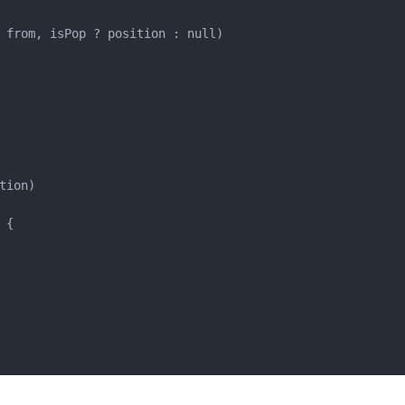
 from, isPop ? position : null)

ion)

{
