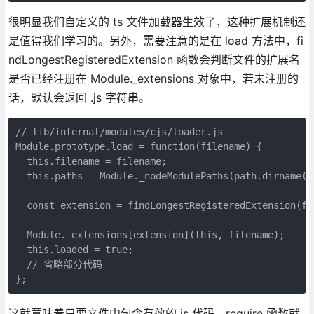
很明显我们自定义的 ts 文件加载器生效了，这种扩展机制还
是值得我们学习的。另外，需要注意的是在 load 方法中，fi
ndLongestRegisteredExtension 函数会判断文件的扩展名
是否已经注册在 Module._extensions 对象中，若未注册的
话，默认会返回 .js 字符串。
// lib/internal/modules/cjs/loader.js

Module.prototype.load = function(filename) {

  this.filename = filename;

  this.paths = Module._nodeModulePaths(path.dirname(fi
  const extension = findLongestRegisteredExtension(fil
  Module._extensions[extension](this, filename);

  this.loaded = true;

  // 省略部分代码

};
这就意味着只要文件中包含有效的 js 代码，require 函数就