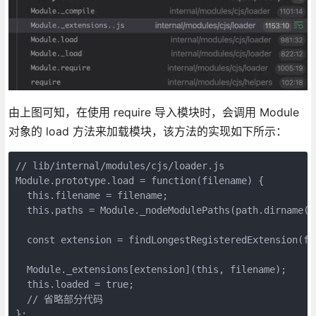
由上图可知，在使用 require 导入模块时，会调用 Module
对象的 load 方法来加载模块，该方法的实现如下所示：
// lib/internal/modules/cjs/loader.js

Module.prototype.load = function(filename) {

  this.filename = filename;

  this.paths = Module._nodeModulePaths(path.dirname(fi
  const extension = findLongestRegisteredExtension(fil
  Module._extensions[extension](this, filename);

  this.loaded = true;

  // 省略部分代码

};