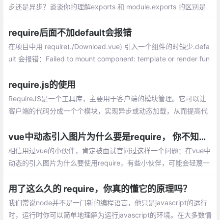
步还是异步？谈谈你的理解exports 和 module.exports 的区别是
什么？require 加载模块的时候加载的究竟是什么？
require后面不加default会报错
在项目中用 require(./Download.vue) 引入一个组件的时缺少.defa
ult 会报错：Failed to mount component: template or render fun
ction not defined
require.js的使用
RequireJS是一个工具库，主要用于客户端的模块管理。它可以让
客户端的代码分成一个个模块，实现异步或动态加载，从而提高代
码的性能和可维护性。它的模块管理遵守AMD规范，模块与模块之
间可以互相依赖，当然可能会有人会想，模块之间的依赖
vue中动态引入图片为什么要是require， 你不知道的那些事
相信用过vue的小伙伴，肯定被面试官问过这样一个问题：在vue中
动态的引入图片为什么要使用require，有些小伙伴，可能会轻蔑一
笑：呵，就这，因为动态添加src被当做静态资源处理了，没有进行
编译，所以要加上require
用了这么久的 require，你真的懂它的原理吗？
我们常说node并不是一门新的编程语言，他只是javascript的运行
时，运行时你可以简单地理解为运行javascript的环境。在大多数情