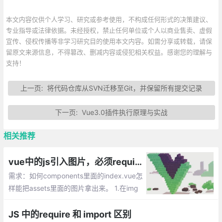
本文内容仅供个人学习、研究或参考使用，不构成任何形式的决策建议、
专业指导或法律依据。未经授权，禁止任何单位或个人以商业售卖、虚假
宣传、侵权传播等非学习研究目的使用本文内容。如需分享或转载，请保
留原文来源信息，不得篡改、删减内容或侵犯相关权益。感谢您的理解与
支持！
上一页:
将代码仓库从SVN迁移至Git，并保留所有提交记录
下一页:
Vue3.0插件执行原理与实战
相关推荐
vue中的js引入图片，必须require进来
需求：如何components里面的index.vue怎
样能把assets里面的图片拿出来。 1.在img
标签里面直接写上路径，2.利用数组保存再
循环输出
JS 中的require 和 import 区别