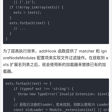
    || ['.js'];

  if (!Array.isArray(exts)) {

    exts = [exts];

  }

  exts.forEach((ext) { 

    // ... 

  }

}
为了提高执行效率，addHook 函数提供了 matcher 和 ign
oreNodeModules 配置项来实现文件过滤操作。在获取到 e
xts 扩展名列表之后，就会使用新的加载器来替换已有的加
载器。
exts.forEach((ext) => {

    if (typeof ext !== 'string') {

      throw new TypeError(`Invalid Extension: ${ext}`)
    }

    // 获取已注册的loader，若未找到，则默认使用JS Loader

    const oldLoader = Module._extensions[ext] || origi