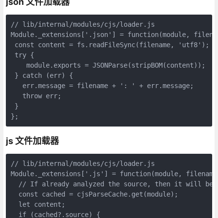
json 文件加载器
// lib/internal/modules/cjs/loader.js

Module._extensions['.json'] = function(module, filenam
 const content = fs.readFileSync(filename, 'utf8');

 try {

    module.exports = JSONParse(stripBOM(content));

 } catch (err) {

   err.message = filename + ': ' + err.message;

   throw err;

 }

};
js 文件加载器
// lib/internal/modules/cjs/loader.js

Module._extensions['.js'] = function(module, filename)
  // If already analyzed the source, then it will be c
  const cached = cjsParseCache.get(module);

  let content;

  if (cached?.source) {
