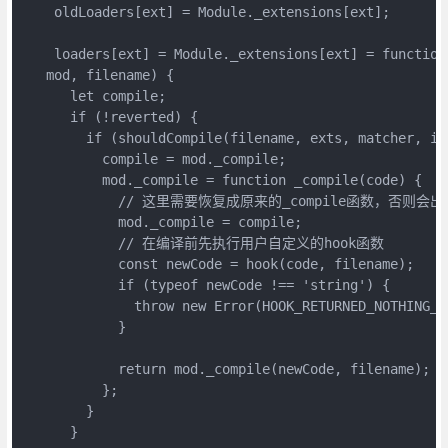
    oldLoaders[ext] = Module._extensions[ext];

    loaders[ext] = Module._extensions[ext] = function 
   mod, filename) {

      let compile;

      if (!reverted) {

        if (shouldCompile(filename, exts, matcher, ign
          compile = mod._compile;

          mod._compile = function _compile(code) {

            // 这里需要恢复成原来的_compile函数，否则会出
            mod._compile = compile;

            // 在编译前先执行用户自定义的hook函数

            const newCode = hook(code, filename);

            if (typeof newCode !== 'string') {

              throw new Error(HOOK_RETURNED_NOTHING_ER
            }

            return mod._compile(newCode, filename);

          };

        }

      }
