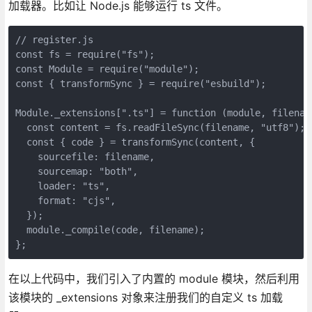
加载器。比如让 Node.js 能够运行 ts 文件。
// register.js

const fs = require("fs");

const Module = require("module");

const { transformSync } = require("esbuild");

Module._extensions[".ts"] = function (module, filename
  const content = fs.readFileSync(filename, "utf8");

  const { code } = transformSync(content, {

    sourcefile: filename,

    sourcemap: "both",

    loader: "ts",

    format: "cjs",

  });

  module._compile(code, filename);

};
在以上代码中，我们引入了内置的 module 模块，然后利用
该模块的 _extensions 对象来注册我们的自定义 ts 加载