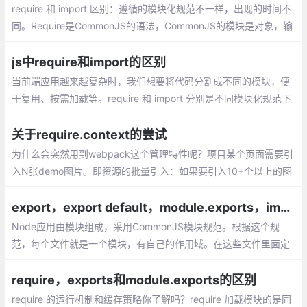
require 和 import 区别：遵循的模块化规范不一样，出现的时间不
同。Require是CommonJS的语法，CommonJS的模块是对象，输
入时必须查找对象属性。
js中require和import的区别
当前端应用越来越复杂时，我们想要将代码分割成不同的模块，便
于复用、按需加载等。require 和 import 分别是不同模块化规范下
引入模块的语句，下文将介绍这两种方式的不同之处。
关于require.context的尝试
为什么会突然用到webpack这个管理特性呢？项目某个页面需要引
入N张demo图片。即资源的批量引入：如果要引入10+个以上的图
片资源，就需要写10+个如下的引入代码：import XXX from ;，那
如果再多一点的静态资源需要引入呢？这时候require.context就派
export，export default，module.exports，import，require之间的区别和关联
上了用场。
Node应用由模块组成，采用CommonJS模块规范。根据这个规
范，每个文件就是一个模块，有自己的作用域。在这些文件里面定
义的变量、函数、类，都是私有的，对外不可见，因此规避掉了作
用域污染。
require，exports和module.exports的区别
require 的运行机制和缓存策略你了解吗？require 加载模块的是同