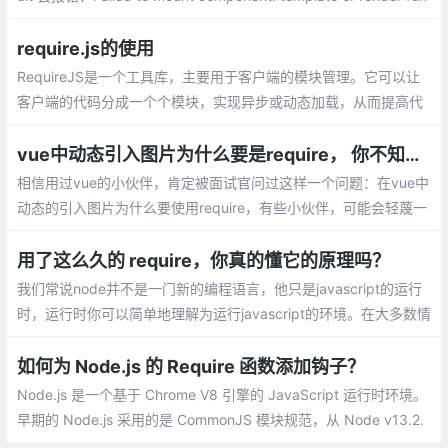
ction not defined
require.js的使用
RequireJS是一个工具库，主要用于客户端的模块管理。它可以让
客户端的代码分成一个个模块，实现异步或动态加载，从而提高代
码的性能和可维护性。它的模块管理遵守AMD规范，模块与模块之
间可以互相依赖，当然可能会有人会想，模块之间的依赖
vue中动态引入图片为什么要是require， 你不知道的那些事
相信用过vue的小伙伴，肯定被面试官问过这样一个问题：在vue中
动态的引入图片为什么要使用require，有些小伙伴，可能会轻蔑一
笑：呵，就这，因为动态添加src被当做静态资源处理了，没有进行
编译，所以要加上require
用了这么久的 require，你真的懂它的原理吗？
我们常说node并不是一门新的编程语言，他只是javascript的运行
时，运行时你可以简单地理解为运行javascript的环境。在大多数情
况下我们会在浏览器中去运行javascript，有了node的出现
如何为 Node.js 的 Require 函数添加钩子？
Node.js 是一个基于 Chrome V8 引擎的 JavaScript 运行时环境。
早期的 Node.js 采用的是 CommonJS 模块规范，从 Node v13.2.
0 版本开始正式支持 ES Modules 特性