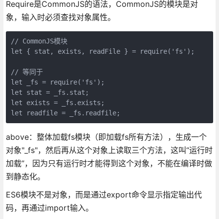
Require是CommonJS的语法，CommonJS的模块是对
象，输入时必须查找对象属性。
// CommonJS模块

let { stat, exists, readFile } = require('fs');

// 等同于

let _fs = require('fs');

let stat = _fs.stat;

let exists = _fs.exists;

let readfile = _fs.readfile;
above：整体加载fs模块（即加载fs所有方法），生成一个
对象"_fs"，然后再从这个对象上读取三个方法，这叫“运行时
加载”，因为只有运行时才能得到这个对象，不能在编译时做
到静态化。
ES6模块不是对象，而是通过export命令显示指定输出代
码，再通过import输入。