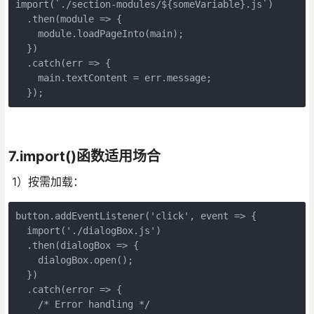
import(`./section-modules/${someVariable}.js`)

  .then(module => {

    module.loadPageInto(main);

  })

  .catch(err => {

    main.textContent = err.message;

  });
7.import()函数适用场合
1）按需加载：
button.addEventListener('click', event => {

  import('./dialogBox.js')

  .then(dialogBox => {

    dialogBox.open();

  })

  .catch(error => {

    /* Error handling */
