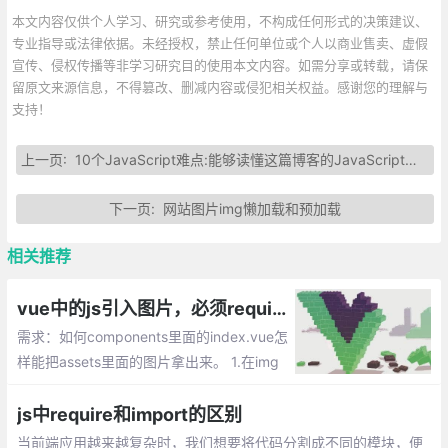
本文内容仅供个人学习、研究或参考使用，不构成任何形式的决策建议、
专业指导或法律依据。未经授权，禁止任何单位或个人以商业售卖、虚假
宣传、侵权传播等非学习研究目的使用本文内容。如需分享或转载，请保
留原文来源信息，不得篡改、删减内容或侵犯相关权益。感谢您的理解与
支持！
上一页:
10个JavaScript难点:能够读懂这篇博客的JavaScript开发者，运气不会太差…
下一页:
网站图片img懒加载和预加载
相关推荐
vue中的js引入图片，必须require进来
需求：如何components里面的index.vue怎
样能把assets里面的图片拿出来。 1.在img
标签里面直接写上路径，2.利用数组保存再
循环输出
js中require和import的区别
当前端应用越来越复杂时，我们想要将代码分割成不同的模块，便