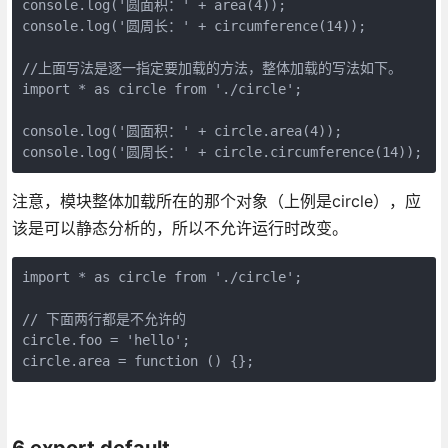
console.log('圆面积：' + area(4));

console.log('圆周长：' + circumference(14));

//上面写法是逐一指定要加载的方法，整体加载的写法如下。

import * as circle from './circle';

console.log('圆面积：' + circle.area(4));

console.log('圆周长：' + circle.circumference(14));
注意，模块整体加载所在的那个对象（上例是circle），应
该是可以静态分析的，所以不允许运行时改变。
import * as circle from './circle';

// 下面两行都是不允许的

circle.foo = 'hello';

circle.area = function () {};
6.export default