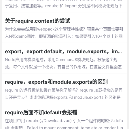
于复用、按需加载等。require 和 import 分别是不同模块化规范下
引入模块的语句，下文将介绍这两种方式的不同之处。
关于require.context的尝试
为什么会突然用到webpack这个管理特性呢？项目某个页面需要引
入N张demo图片。即资源的批量引入：如果要引入10+个以上的图
片资源，就需要写10+个如下的引入代码：import XXX from ;，那
如果再多一点的静态资源需要引入呢？这时候require.context就派
export，export default，module.exports，import，require之间的区别和关联
上了用场。
Node应用由模块组成，采用CommonJS模块规范。根据这个规
范，每个文件就是一个模块，有自己的作用域。在这些文件里面定
义的变量、函数、类，都是私有的，对外不可见，因此规避掉了作
用域污染。
require，exports和module.exports的区别
require 的运行机制和缓存策略你了解吗？require 加载模块的是同
步还是异步？谈谈你的理解exports 和 module.exports 的区别是
什么？require 加载模块的时候加载的究竟是什么？
require后面不加default会报错
在项目中用 require(./Download.vue) 引入一个组件的时缺少.defa
ult 会报错：Failed to mount component: template or render fun