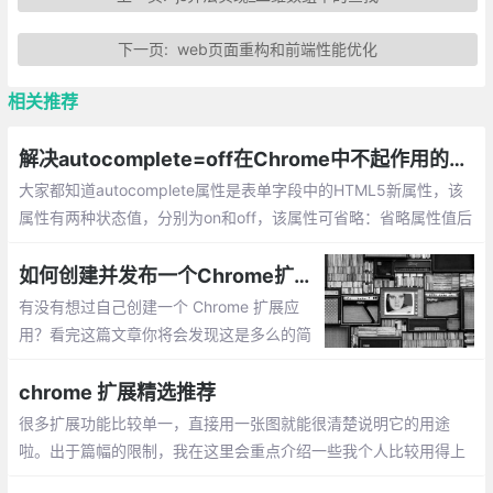
下一页:
web页面重构和前端性能优化
相关推荐
解决autocomplete=off在Chrome中不起作用的方法
大家都知道autocomplete属性是表单字段中的HTML5新属性，该
属性有两种状态值，分别为on和off，该属性可省略：省略属性值后
默认值为on，也可以省略属性名，直接写入关键字on或off。
如何创建并发布一个Chrome扩展应用
有没有想过自己创建一个 Chrome 扩展应
用？看完这篇文章你将会发现这是多么的简
单。按照下面这些步骤，你将会很快地将你
的想法实现为真实的应用，并在 Chrome W
chrome 扩展精选推荐
eb Store 上发布。
很多扩展功能比较单一，直接用一张图就能很清楚说明它的用途
啦。出于篇幅的限制，我在这里会重点介绍一些我个人比较用得上
的一些扩展。因为平时前端开发的比较多，所以偏向前端程序员的