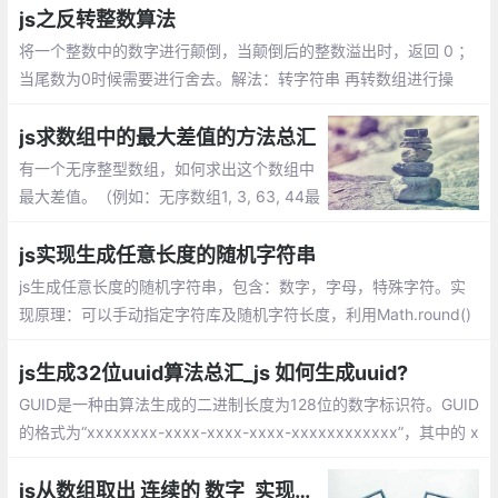
js之反转整数算法
将一个整数中的数字进行颠倒，当颠倒后的整数溢出时，返回 0 ；
当尾数为0时候需要进行舍去。解法：转字符串 再转数组进行操
作，看到有人用四则运算+遍历反转整数。
js求数组中的最大差值的方法总汇
有一个无序整型数组，如何求出这个数组中
最大差值。（例如：无序数组1, 3, 63, 44最
大差值是 63-1=62）。实现原理：遍历一次
数组，找到最大值和最小值，返回差值
js实现生成任意长度的随机字符串
js生成任意长度的随机字符串，包含：数字，字母，特殊字符。实
现原理：可以手动指定字符库及随机字符长度，利用Math.round()
和Math.random()两个方法实现获取随机字符
js生成32位uuid算法总汇_js 如何生成uuid?
GUID是一种由算法生成的二进制长度为128位的数字标识符。GUID
的格式为“xxxxxxxx-xxxx-xxxx-xxxx-xxxxxxxxxxxx”，其中的 x
是 0-9 或 a-f 范围内的一个32位十六进制数。在理想情况下，任何
计算机和计算机集群都不会生成两个相同的GUID。
js从数组取出 连续的 数字_实现一维数组中连续数字分成几个连续的数字数组