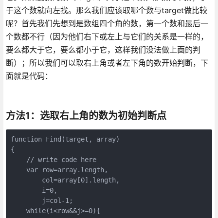
于这个数就向左找。那么我们应该取哪个数与target做比较
呢？首先我们先想到是数组四个角的数，第一个数和最后一
个数都不行（因为他们右下或左上与它们的关系是一样的，
要么都大于它，要么都小于它，这样我们没法做上面的判
断）；所以我们可以取右上角或者左下角的数开始判断，下
面就是代码：
方法1：选取右上角的数为初始判断点
function Find(target, array)

{

    // write code here

    var row=array.length,

        col=array[0].length,

        i=0,

        j=col-1;

    while(i<row&&j>=0){
