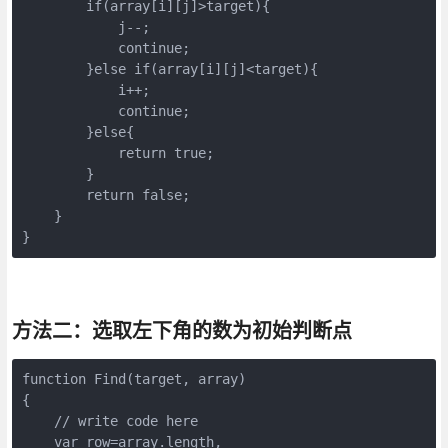
        if(array[i][j]>target){

            j--;

            continue;

        }else if(array[i][j]<target){

            i++;

            continue;

        }else{

            return true;

        }

        return false;

    }

}
方法二：选取左下角的数为初始判断点
function Find(target, array)

{

    // write code here

    var row=array.length,
