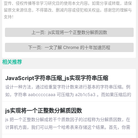
宣传、侵权传播等非学习研究目的使用本文内容。如需分享或转载，请保
留原文来源信息，不得篡改、删减内容或侵犯相关权益。感谢您的理解与
支持！
上一页:
js实现将一个正整数分解质因数
下一页:
一文了解 Chrome 的十年加速历程
相关推荐
JavaScript字符串压缩_js实现字符串压缩
设计一种方法，通过给重复字符计数来进行基本的字符串压缩。例
如，字符串 aabcccccaaa 可压缩为 a2b1c5a3 。而如果压缩后的
字符数不小于原始的字符数，则返回原始的字符串。 可以假设字符
串仅包括a-z的字母
js实现将一个正整数分解质因数
js 把一个正整数分解成若干个质数因子的过程称为分解质因数，在
计算机方面，我们可以用一个哈希表来存储这个结果。首先，你需
要一个判断是否为质数的方法，然后，利用短除法来分解。