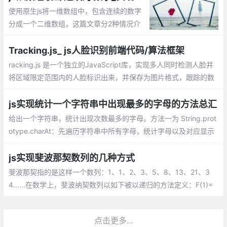
使用原生js将一维数组中，包含连续的数字
分成一个二维数组，这篇文章分2种情况介
绍如何实现？1、过滤单个数字；2、包含单
个数字。
Tracking.js_ js人脸识别前端代码/算法框架
racking.js 是一个独立的JavaScript库，实现多人同时检测人脸并
将区域限定范围内的人脸标识出来，并保存为图片格式，跟踪的数
据既可以是颜色，也可以是人，也就是说我们可以通过检测到某特
定颜色，或者检测一个人体/脸的出现与移动，来触发JavaScript
js实现统计一个字符串中出现最多的字母的方法总汇
事件。
给出一个字符串，统计出现次数最多的字母。方法一为 String.prot
otype.charAt：先遍历字符串中所有字母，统计字母以及对应显示
的次数，最后是进行比较获取次数最大的字母。方法二 String.prot
otype.split：逻辑和方法一相同，只不过是通过 split 直接把字符串
js实现斐波那契数列的几种方式
先拆成数组。
斐波那契指的是这样一个数列：1、1、2、3、5、8、13、21、3
4......在数学上，斐波纳契数列以如下被以递归的方法定义：F(1)=
1，F(2)=1, F(n)=F(n-1)+F(n-2)（n>=2，n∈N*）;随着数列项数的
增加，前一项与后一项之比越来越逼近黄金分割的数值0.6180339
点击更多...
887..…