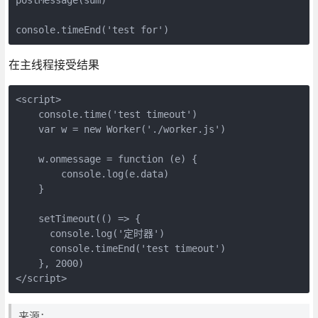
console.timeEnd('test for')
在主线程接受结果
<script>
    console.time('test timeout')
    var w = new Worker('./worker.js')
    w.onmessage = function (e) {
        console.log(e.data)
    }
    setTimeout(() => {
      console.log('定时器')
      console.timeEnd('test timeout')
    }, 2000)
</script>
来源：