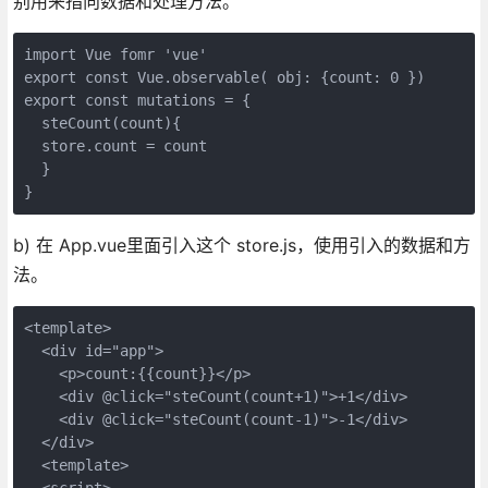
别用来指向数据和处理方法。
import Vue fomr 'vue'
export const Vue.observable( obj: {count: 0 })
export const mutations = {
  steCount(count){
  store.count = count
  }
}
b) 在 App.vue里面引入这个 store.js，使用引入的数据和方
法。
<template>
  <div id="app">
    <p>count:{{count}}</p>
    <div @click="steCount(count+1)">+1</div>
    <div @click="steCount(count-1)">-1</div>
  </div>
  <template>
  <script>