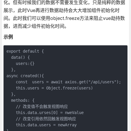
化。但有时候我们的数据不需要发生变化，只是纯粹的数据
展示，此时Vue再进行数据劫持会大大增加组件初始化时
间。此时我们可以使用object.freeze方法来阻止vue劫持数
据，进而减少组件初始化时间。
示例
export default {
  data() {
    users:{}
  },
async created(){
    const  users = await axios.get("/api/users");
    this.users = Object.freeze(users)
  },
  methods: {
    // 改变值不会触发视图响应
    this.data.urses[0] = nweValue
    // 改变引用依然回触发视图响应
    this.data.users = newArray
}