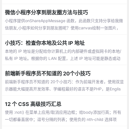
识点是进阶型的。希望每个人通过这篇文章都能学到对自己有用的
知识
微信小程序分享到朋友圈方法与技巧
小程序提供onShareAppMessage 函数，此函数只支持分享给我微
信朋友,小程序如何分享到朋友圈呢？使用canvas绘制一张图片，
并用wx.previewImage预览图片，然后长按图片保存图片到手机。
小技巧：检查你本地及公共 IP 地址
本地的 IP 地址是分配给你计算机上的内部硬件或虚拟网卡的本地/
私有 IP 地址。根据你的 LAN 配置，上述 IP 地址可能是静态或动
态的。公共的 IP 地址是你的 Internet 服务提供商（ISP）为你分配
的公共/外部 IP 地址。
前端新手程序员不知道的 20个小技巧
前端新手程序员不知道的 20个小技巧：作为前端开发者，使用双显
示器能大幅提高开发效率、学编程最好的语言不是PHP，是Englis
h、东西交付之前偷偷测试一遍、问别人之前最好先自己百度，goo
gle一下、把觉得不靠谱的需求放到最后做，很可能到时候需求就变
12 个 CSS 高级技巧汇总
了...
使用 :not() 在菜单上应用/取消应用边框；给body添加行高；所有
一切都垂直居中；逗号分隔的列表；使用负的 nth-child 选择项
目；对图标使用SVG；优化显示文本；对纯CSS滑块使用 max-hei