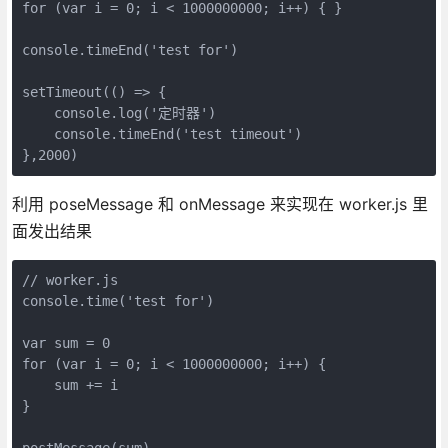
for (var i = 0; i < 1000000000; i++) { }
console.timeEnd('test for')
setTimeout(() => {
    console.log('定时器')
    console.timeEnd('test timeout')
},2000)
利用 poseMessage 和 onMessage 来实现在 worker.js 里
面发出结果
// worker.js
console.time('test for')
var sum = 0
for (var i = 0; i < 1000000000; i++) {
    sum += i
}
postMessage(sum)