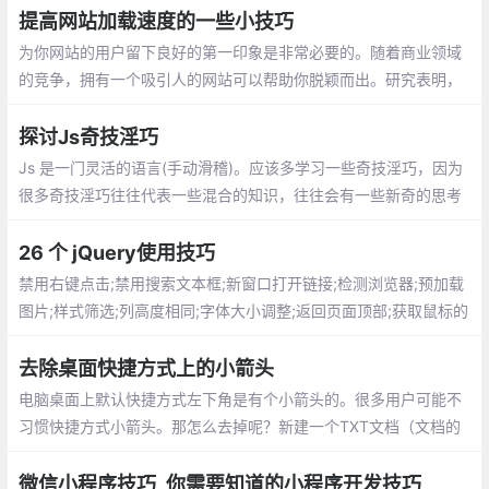
ght；继承 box-sizing
提高网站加载速度的一些小技巧
为你网站的用户留下良好的第一印象是非常必要的。随着商业领域
的竞争，拥有一个吸引人的网站可以帮助你脱颖而出。研究表明，
如果加载时间超过3秒，会有 40％ 的用户放弃访问你的网站
探讨Js奇技淫巧
Js 是一门灵活的语言(手动滑稽)。应该多学习一些奇技淫巧，因为
很多奇技淫巧往往代表一些混合的知识，往往会有一些新奇的思考
与体验（怎么我想不出来？）
26 个 jQuery使用技巧
禁用右键点击;禁用搜索文本框;新窗口打开链接;检测浏览器;预加载
图片;样式筛选;列高度相同;字体大小调整;返回页面顶部;获取鼠标的
xy坐标;验证元素是否为空;替换元素
去除桌面快捷方式上的小箭头
电脑桌面上默认快捷方式左下角是有个小箭
头的。很多用户可能不习惯快捷方式小箭
头。那怎么去掉呢？新建一个TXT文档（文
档的名称自己顺便命名即可），然后把下面
微信小程序技巧_你需要知道的小程序开发技巧