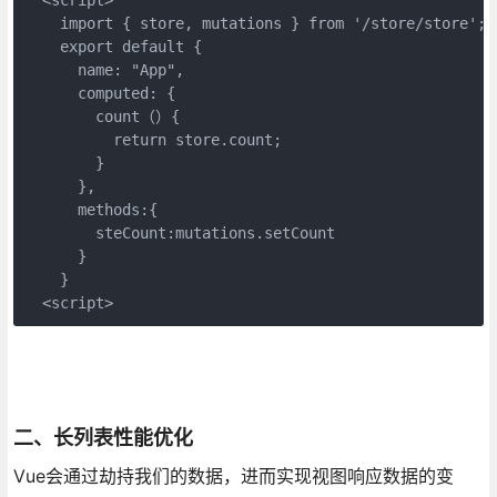
    import { store, mutations } from '/store/store';
    export default {
      name: "App",
      computed: {
        count（）{
          return store.count;
        }
      },
      methods:{
        steCount:mutations.setCount
      }
    }
  <script>
二、长列表性能优化
Vue会通过劫持我们的数据，进而实现视图响应数据的变