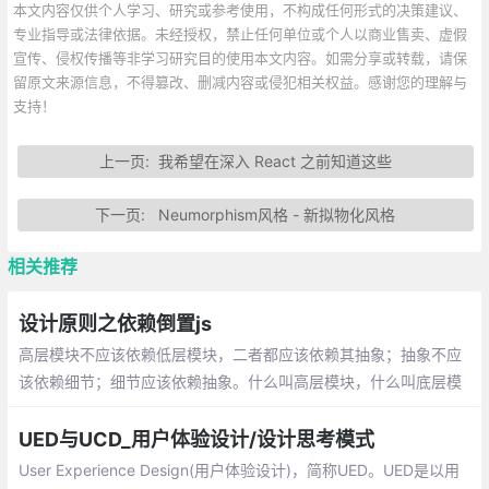
本文内容仅供个人学习、研究或参考使用，不构成任何形式的决策建议、
专业指导或法律依据。未经授权，禁止任何单位或个人以商业售卖、虚假
宣传、侵权传播等非学习研究目的使用本文内容。如需分享或转载，请保
留原文来源信息，不得篡改、删减内容或侵犯相关权益。感谢您的理解与
支持！
上一页:
我希望在深入 React 之前知道这些
下一页:
Neumorphism风格 - 新拟物化风格
相关推荐
设计原则之依赖倒置js
高层模块不应该依赖低层模块，二者都应该依赖其抽象；抽象不应
该依赖细节；细节应该依赖抽象。什么叫高层模块，什么叫底层模
块，什么叫抽象，什么叫细节
UED与UCD_用户体验设计/设计思考模式
User Experience Design(用户体验设计)，简称UED。UED是以用