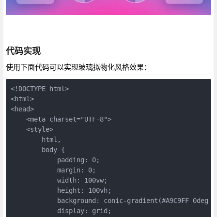
代码实现
使用下面代码可以实现玻璃拟物化风格效果：
<!DOCTYPE html>
<html>
<head>
    <meta charset="UTF-8">
    <style>
        html,
        body {
            padding: 0;
            margin: 0;
            width: 100vw;
            height: 100vh;
            background: conic-gradient(#A9C9FF 0deg 1
            display: grid;