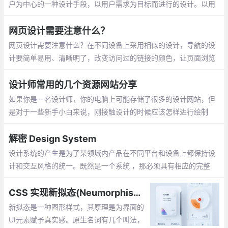
户为中心的一种设计手段，以用户需求为目标而进行的设计。以用
户为中心的设计， 英文叫做User-Centered Design 缩写为UCD,他
是UED的一种具体的设计实现理念。
网页设计需要注意什么？
网页设计需要注意什么？在不同设备上采用相似的设计，导航的设
计要简单易用、清晰明了，改变访问过的链接的颜色，让页面浏览
变得更容易，仔细检查所有的链接，确保能点击的元素让用户看起
来就能点击、不要让促销广告遮住内容
设计师常用的几个资源网站分享
如果你是一名设计师，你的电脑上可能存储了很多的设计网站，但
是对于一些新手小白来说，刚接触设计的时候应该怎样进行绘制
呢？难道要自己去一笔一笔的进行绘制吗？下面给大家分享几个设
计网站
解密 Design System
设计系统的产生是为了某领域内产品在不同平台和设备上都保持设
计和交互风格的统一。既然是一个系统 ，那必须具有相应的完整
性，它为产品设计，产品内容等方面提供相应的指导
CSS 实现新拟态(Neumorphism) UI 风格
新拟态是一种图形样式，其原理是为界面的
UI元素赋予真实感。原生名词有几个叫法，