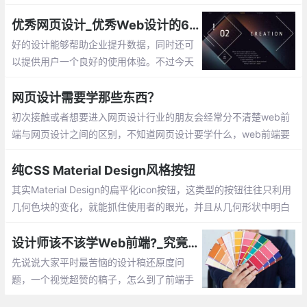
Neumorphism / soft ui，翻译过来是新拟态
或者是软ui。国内的翻译叫，新拟物风格。
优秀网页设计_优秀Web设计的69条设计原则
Neumorphism，是New +Skeuomorphism
好的设计能够帮助企业提升数据，同时还可
的组合词
以提供用户一个良好的使用体验。不过今天
讨论的重点并不是付费报告，而是这69条设
计原则。
网页设计需要学那些东西？
初次接触或者想要进入网页设计行业的朋友会经常分不清楚web前
端与网页设计之间的区别，不知道网页设计要学什么，web前端要
学什么，因此感到很迷茫？
纯CSS Material Design风格按钮
其实Material Design的扁平化icon按钮，这类型的按钮往往只利用
几何色块的变化，就能抓住使用者的眼光，并且从几何形状中明白
按钮的含意，这也是Material Design非常强调的设计理念和精髓。
设计师该不该学Web前端?_究竟需不需要了解HTML和CSS
先说说大家平时最苦恼的设计稿还原度问
题，一个视觉超赞的稿子，怎么到了前端手
里，字体边距就乱七八糟呢？为什么没对