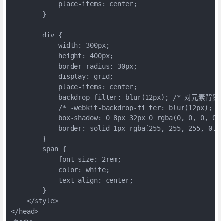
            place-items: center;
        }
        div {
            width: 300px;
            height: 400px;
            border-radius: 30px;
            display: grid;
            place-items: center;
            backdrop-filter: blur(12px); /* 对元素
            /* -webkit-backdrop-filter: blur(12px); *
            box-shadow: 0 8px 32px 0 rgba(0, 0, 
            border: solid 1px rgba(255, 255, 255, 
        }
        span {
            font-size: 2rem;
            color: white;
            text-align: center;
        }
    </style>
</head>