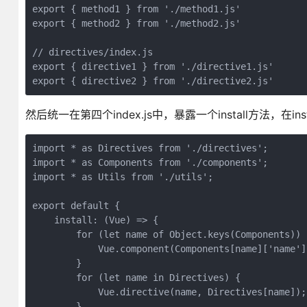
export { method1 } from './method1.js'

export { method2 } from './method2.js'

// directives/index.js

export { directive1 } from './directive1.js'

然后统一在第四个index.js中，暴露一个install方法，在in
import * as Directives from './directives';

import * as Components from './components';

import * as Utils from './utils';

export default {

    install: (Vue) => {

        for (let name of Object.keys(Components)) {
            Vue.component(Components[name]['name']
        }

        for (let name in Directives) {

            Vue.directive(name, Directives[name]);

        }
