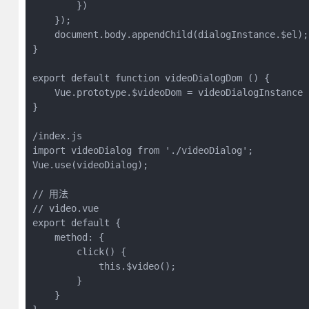
        })

    });

    document.body.appendChild(dialogInstance.$el);

}

export default function videoDialogDom () {

    Vue.prototype.$videoDom = videoDialogInstance

}

/index.js

import videoDialog from './videoDialog';

Vue.use(videoDialog);

// 用法

// video.vue

export default {

    method: {

        click() {

            this.$video();

        }

    }
