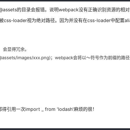
引用相对@assets的目录会报错。说明webpack没有正确识别资源的相
被css-loader视为绝对路径。因为并没有在css-loader中配置al
两份，会显得冗余。
～@assets/images/xxx.png)；webpack会将以～符号作为前缀
次import _ from 'lodash'麻烦的很！