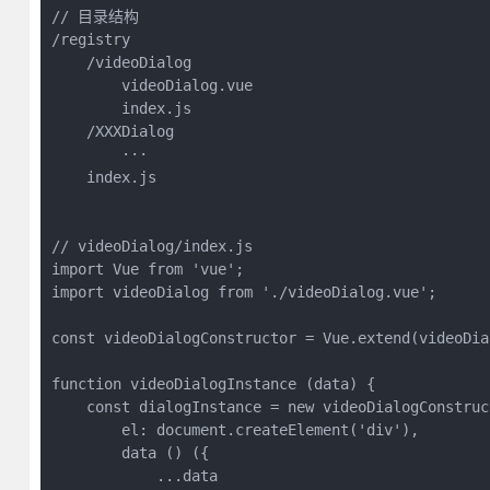
// 目录结构

/registry

    /videoDialog

        videoDialog.vue

        index.js

    /XXXDialog

        ···

    index.js

// videoDialog/index.js

import Vue from 'vue';

import videoDialog from './videoDialog.vue';

const videoDialogConstructor = Vue.extend(videoDial
function videoDialogInstance (data) {

    const dialogInstance = new videoDialogConstruct
        el: document.createElement('div'),

        data () ({

            ...data
