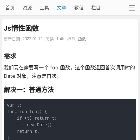
首页
资源
工具
文章
教程
栏目
Js惰性函数
更新日期:
2022-01-12
阅读:
1.4k
标签:
函数
需求
我们现在需要写一个 foo 函数，这个函数返回首次调用时的
Date 对象，注意是首次。
解决一：普通方法
var t;

function foo() {

    if (t) return t;

    t = new Date()

    return t;

}