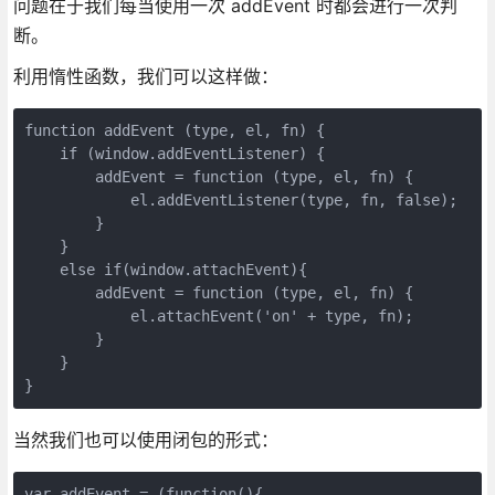
问题在于我们每当使用一次 addEvent 时都会进行一次判
断。
利用惰性函数，我们可以这样做：
function addEvent (type, el, fn) {

    if (window.addEventListener) {

        addEvent = function (type, el, fn) {

            el.addEventListener(type, fn, false);

        }

    }

    else if(window.attachEvent){

        addEvent = function (type, el, fn) {

            el.attachEvent('on' + type, fn);

        }

    }

}
当然我们也可以使用闭包的形式：
var addEvent = (function(){
