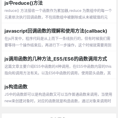
js中reduce()方法
reduce() 方法接收一个函数作为累加器,reduce 为数组中的每一个
元素依次执行回调函数，不包括数组中被删除或从未被赋值的元
素，接受四个参数：初始值（上一次回调的返回值），当前元素
值，当前索引，原数组。
javascript回调函数的理解和使用方法(callback)
在js开发中，程序代码是从上而下一条线执行的，但有时候我们需
要等待一个操作结束后，再进行下一步操作，这个时候就需要用到
回调函数。 在js中，函数也是对象，确切地说：函数是用Function
()构造函数创建的Function对象。
js调用函数的几种方法_ES5/ES6的函数调用方式
这篇文章主要介绍ES5中函数的4种调用，在ES5中函数内容的this
指向和调用方法有关。以及ES6中函数的调用，使用箭头函数，其
中箭头函数的this是和定义时有关和调用无关。
js构造函数
JS中的函数即可以是构造函数又可以当作普通函数来调用，当使用
new来创建对象时，对应的函数就是构造函数，通过对象来调用时
就是普通函数。在我们平时工作中，经常会需要我们创建一个对
象，而我们更多的是使用对像直接量，直接创建