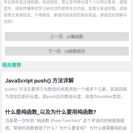
专业指导或法律依据。未经授权，禁止任何单位或个人以商业售卖、虚假
宣传、侵权传播等非学习研究目的使用本文内容。如需分享或转载，请保
留原文来源信息，不得篡改、删减内容或侵犯相关权益。感谢您的理解与
支持！
上一页:
Js偏函数
下一页:
Js函数组合
相关推荐
JavaScript push() 方法详解
push() 方法主要用于向数组的末尾添加一个或多个元素，其返回值
为添加后新的长度，即push后的数组长度，该值为number类型。
介绍：一个数组中添加新元素、把一个数组的值赋值到另一个数组
上、在对象使用push
什么是纯函数_以及为什么要用纯函数?
当我第一次听到 “纯函数 (Pure Function)” 这个术语的时候我很疑
惑。常规的函数做错了什么？为什么要变纯？ 为什么我需要纯的函