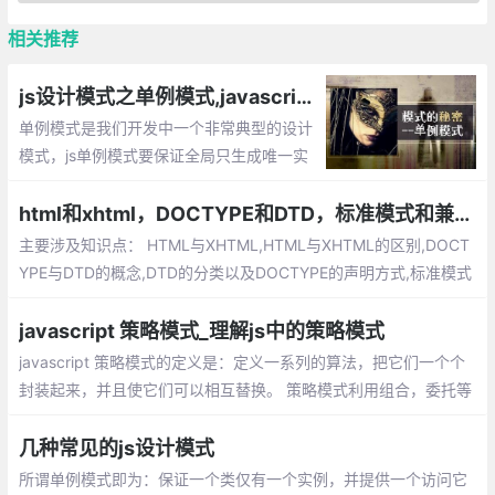
相关推荐
js设计模式之单例模式,javascript如何将一个对象设计成单例
单例模式是我们开发中一个非常典型的设计
模式，js单例模式要保证全局只生成唯一实
例，提供一个单一的访问入口，单例的对象
不同于静态类，我们可以延迟单例对象的初
html和xhtml，DOCTYPE和DTD，标准模式和兼容模式
始化，通常这种情况发生在我们需要等待加
主要涉及知识点： HTML与XHTML,HTML与XHTML的区别,DOCT
载创建单例的依赖。
YPE与DTD的概念,DTD的分类以及DOCTYPE的声明方式,标准模式
（Standard Mode）和兼容模式（Quircks Mode）,标准模式（St
andard Mode）和兼容模式（Quircks Mode）的区别
javascript 策略模式_理解js中的策略模式
javascript 策略模式的定义是：定义一系列的算法，把它们一个个
封装起来，并且使它们可以相互替换。 策略模式利用组合，委托等
技术和思想，有效的避免很多if条件语句，策略模式提供了开放-封
闭原则，使代码更容易理解和扩展， 策略模式中的代码可以复用。
几种常见的js设计模式
所谓单例模式即为：保证一个类仅有一个实例，并提供一个访问它