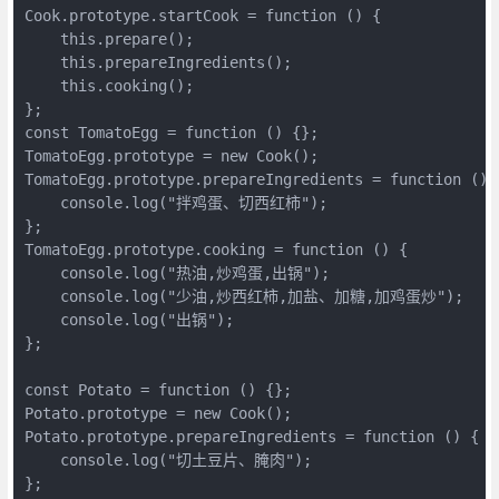
Cook.prototype.startCook = function () {

    this.prepare();

    this.prepareIngredients();

    this.cooking();

};

const TomatoEgg = function () {};

TomatoEgg.prototype = new Cook();

TomatoEgg.prototype.prepareIngredients = function () {
    console.log("拌鸡蛋、切西红柿");

};

TomatoEgg.prototype.cooking = function () {

    console.log("热油,炒鸡蛋,出锅");

    console.log("少油,炒西红柿,加盐、加糖,加鸡蛋炒");

    console.log("出锅");

};

const Potato = function () {};

Potato.prototype = new Cook();

Potato.prototype.prepareIngredients = function () {

    console.log("切土豆片、腌肉");

};
