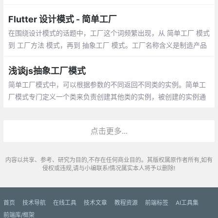
建不同的表示。工厂类模式提供的是创建单
个类的模式，而建造者模式则是将各种产品
Flutter 设计模式 - 简单工厂
集中起来进行管理，用来创建复合对象
在围绕设计模式的话题中，工厂这个词频繁出现，从 简单工厂 模式
到 工厂方法 模式，再到 抽象工厂 模式。工厂名称含义是制造产品
的工业场所，应用在面向对象中，顺理成章地成为了比较典型的创
建型模式
浅谈js抽象工厂模式
简单工厂模式中，可以根据参数的不同返回不同类的实例。简单工
厂模式专门定义一个类来负责创建其他类的实例，被创建的实例通
常都具有共同的父类。 比如你去专门卖鼠标的地方你可以买各种各
样的鼠标
点击更多...
内容以共享、参考、研究为目的,不存在任何商业目的。其版权属原作者所有,如有
侵权或违规,请与小编联系!情况属实本人将予以删除!
首页
技术导航
在线工具
技术文章
教程资源
前端标签
AI工具集
前端库/框架