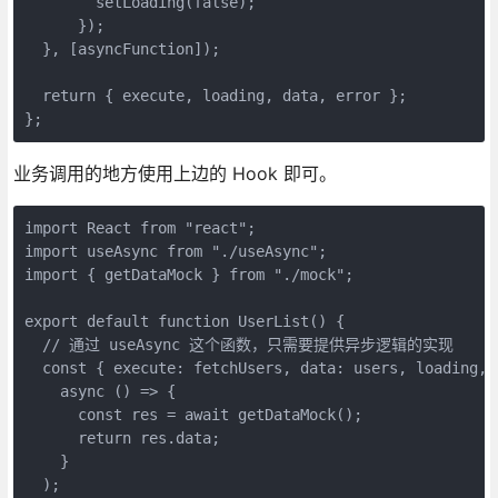
        setLoading(false);

      });

  }, [asyncFunction]);

  return { execute, loading, data, error };

};
业务调用的地方使用上边的 Hook 即可。
import React from "react";

import useAsync from "./useAsync";

import { getDataMock } from "./mock";

export default function UserList() {

  // 通过 useAsync 这个函数，只需要提供异步逻辑的实现

  const { execute: fetchUsers, data: users, loading, e
    async () => {

      const res = await getDataMock();

      return res.data;

    }

  );
