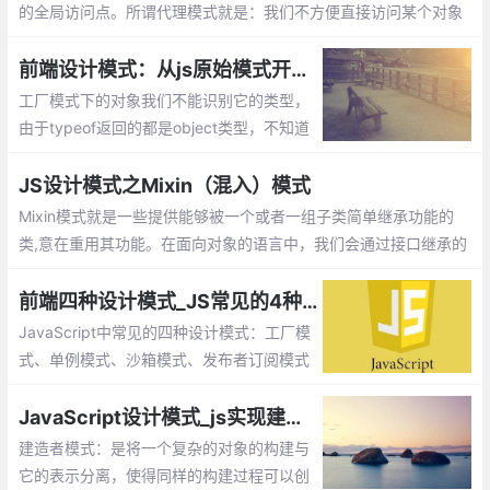
的全局访问点。所谓代理模式就是：我们不方便直接访问某个对象
时，可以为对象创建一个占位符（代理），以便控制对它的访问，
我们实际上访问的是代理对象。
前端设计模式：从js原始模式开始，去理解Js工厂模式和构造函数模式
工厂模式下的对象我们不能识别它的类型，
由于typeof返回的都是object类型，不知道
它是那个对象的实例。另外每次造人时都要
创建一个独立的person的对象，会造成代码
JS设计模式之Mixin（混入）模式
臃肿的情况。
Mixin模式就是一些提供能够被一个或者一组子类简单继承功能的
类,意在重用其功能。在面向对象的语言中，我们会通过接口继承的
方式来实现功能的复用。
前端四种设计模式_JS常见的4种模式
JavaScript中常见的四种设计模式：工厂模
式、单例模式、沙箱模式、发布者订阅模式
JavaScript设计模式_js实现建造者模式
建造者模式：是将一个复杂的对象的构建与
它的表示分离，使得同样的构建过程可以创