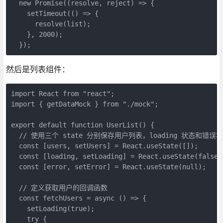
  new Promise((resolve, reject) => {

    setTimeout(() => {

      resolve(list);

    }, 2000);

  });
然后是列表组件：
import React from "react";

import { getDataMock } from "./mock";

export default function UserList() {

  // 使用三个 state 分别保存用户列表，loading 状态和错误状
  const [users, setUsers] = React.useState([]);

  const [loading, setLoading] = React.useState(false);
  const [error, setError] = React.useState(null);

  // 定义获取用户的回调函数

  const fetchUsers = async () => {

    setLoading(true);

    try {
