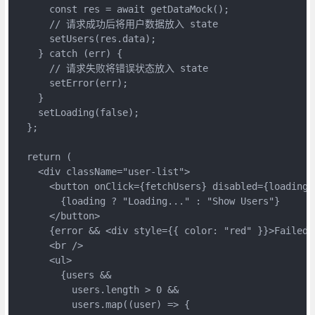
      const res = await getDataMock();

      // 请求成功后将用户数据放入 state

      setUsers(res.data);

    } catch (err) {

      // 请求失败将错误状态放入 state

      setError(err);

    }

    setLoading(false);

  };

  return (

    <div className="user-list">

      <button onClick={fetchUsers} disabled={loading}>
        {loading ? "Loading..." : "Show Users"}

      </button>

      {error && <div style={{ color: "red" }}>Failed:
      <br />

      <ul>

        {users &&

          users.length > 0 &&

          users.map((user) => {
