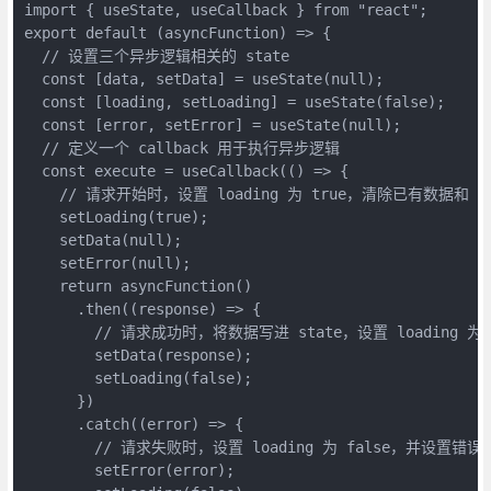
import { useState, useCallback } from "react";

export default (asyncFunction) => {

  // 设置三个异步逻辑相关的 state

  const [data, setData] = useState(null);

  const [loading, setLoading] = useState(false);

  const [error, setError] = useState(null);

  // 定义一个 callback 用于执行异步逻辑

  const execute = useCallback(() => {

    // 请求开始时，设置 loading 为 true，清除已有数据和 er
    setLoading(true);

    setData(null);

    setError(null);

    return asyncFunction()

      .then((response) => {

        // 请求成功时，将数据写进 state，设置 loading 为 f
        setData(response);

        setLoading(false);

      })

      .catch((error) => {

        // 请求失败时，设置 loading 为 false，并设置错误状
        setError(error);
