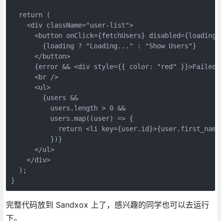
  return (

    <div className="user-list">

      <button onClick={fetchUsers} disabled={loading}>
        {loading ? "Loading..." : "Show Users"}

      </button>

      {error && <div style={{ color: "red" }}>Failed:
      <br />

      <ul>

        {users &&

          users.length > 0 &&

          users.map((user) => {

            return <li key={user.id}>{user.first_name}
          })}

      </ul>

    </div>

  );

}
完整代码放到 Sandxox 上了，感兴趣的同学也可以去运行
下。