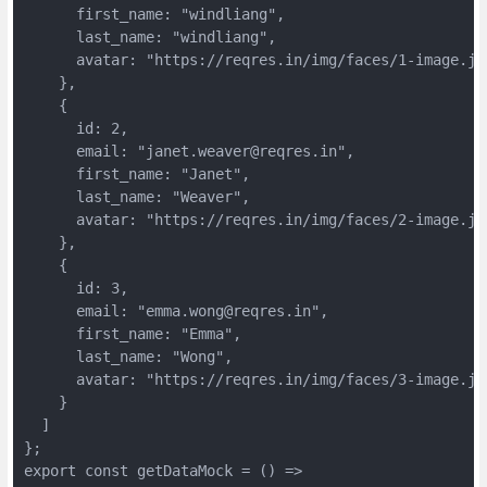
      first_name: "windliang",

      last_name: "windliang",

      avatar: "https://reqres.in/img/faces/1-image.jpg
    },

    {

      id: 2,

      email: "janet.weaver@reqres.in",

      first_name: "Janet",

      last_name: "Weaver",

      avatar: "https://reqres.in/img/faces/2-image.jpg
    },

    {

      id: 3,

      email: "emma.wong@reqres.in",

      first_name: "Emma",

      last_name: "Wong",

      avatar: "https://reqres.in/img/faces/3-image.jpg
    }

  ]

};

export const getDataMock = () =>
