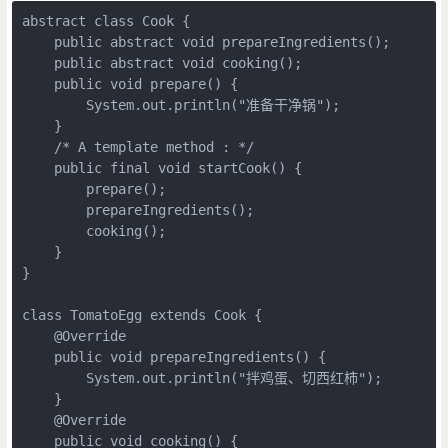
abstract class Cook {

    public abstract void prepareIngredients();

    public abstract void cooking();

    public void prepare() {

        System.out.println("准备干净锅");

    }

    /* A template method : */

    public final void startCook() {

        prepare();

        prepareIngredients();

        cooking();

    }

}

class TomatoEgg extends Cook {

    @Override 

    public void prepareIngredients() { 

        System.out.println("拌鸡蛋、切西红柿");

    } 

    @Override 

    public void cooking() { 
