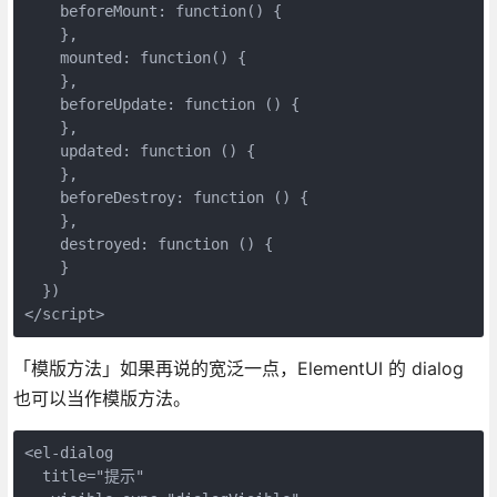
    beforeMount: function() {

    },

    mounted: function() {

    },

    beforeUpdate: function () {

    },

    updated: function () {

    },

    beforeDestroy: function () {

    },

    destroyed: function () {

    }

  })

</script>
「模版方法」如果再说的宽泛一点，ElementUI 的 dialog
也可以当作模版方法。
<el-dialog

  title="提示"
