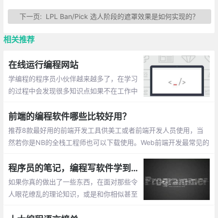
下一页:
LPL Ban/Pick 选人阶段的遮罩效果是如何实现的？
相关推荐
在线运行编程网站
学编程的程序员小伙伴越来越多了，在学习
的过程中会发现很多知识点如果不在工作中
运用或者手写带验证的话，很容易忘记。任
何技能的掌握都是需要不断练习的。在此整
前端的编程软件哪些比较好用？
理一些在线运行编程的网站。
推荐8款最好用的前端开发工具供美工或者前端开发人员使用，当
然若你是NB的全栈工程师也可以下载使用。Web前端开发最常见的
编程软件有以下几种： 在前端开发中，有一个非常好用的工具，Vi
sual Studio Code，简称VS code
程序员的笔记，编程写软件学到的 7 件事
如果你真的做出了一些东西，在面对那些令
人眼花缭乱的理论知识，或是和你相似甚至
比你做的更糟糕的人时大可不必谦虚。在一