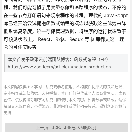
程，我们可能习惯了用变量存储和追踪程序的状态，不停的
在一些节点打印语句来观察程序的过程，现代的 JavaScript
库已经开始尝试拥抱函数式编程的概念以获取这些优势来降
低系统复杂度。统一存储管理数据，将程序的运行状态置于
可预见状态里。 React、Rxjs、Redux 等 js 库都是这一理
念的最佳实践者。
本文首发于政采云前端团队博客：函数式编程（FP）
https://www.zoo.team/article/function-production
本文内容仅供个人学习、研究或参考使用，不构成任何形式的决策建议、
专业指导或法律依据。未经授权，禁止任何单位或个人以商业售卖、虚假
宣传、侵权传播等非学习研究目的使用本文内容。如需分享或转载，请保
留原文来源信息，不得篡改、删减内容或侵犯相关权益。感谢您的理解与
支持！
上一页:
JDK、JRE与JVM的区别