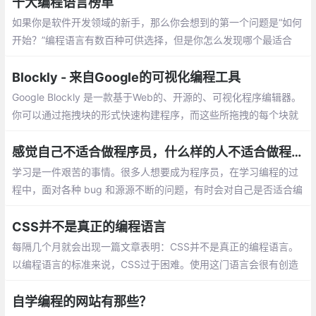
天结束之时，正是那些在战壕中的开发者
十大编程语言榜单
——构建、测试和开发了代码的人，真正做
如果你是软件开发领域的新手，那么你会想到的第一个问题是“如何
了事情。
开始？”编程语言有数百种可供选择，但是你怎么发现哪个最适合
你，你的兴趣和职业目标又在哪里呢？选择最佳编程语言以学习的
最简单方法之一，是通过市场反响、技术趋势的发展…
Blockly - 来自Google的可视化编程工具
Google Blockly 是一款基于Web的、开源的、可视化程序编辑器。
你可以通过拖拽块的形式快速构建程序，而这些所拖拽的每个块就
是组成程序的基本单元。可视化编程完成
感觉自己不适合做程序员，什么样的人不适合做程序员？
学习是一件艰苦的事情。很多人想要成为程序员，在学习编程的过
程中，面对各种 bug 和源源不断的问题，有时会对自己是否适合编
程这一问题产生困扰。在教学的过程中，他总结出了不适合做程序
员的十个特征
CSS并不是真正的编程语言
每隔几个月就会出现一篇文章表明：CSS并不是真正的编程语言。
以编程语言的标准来说，CSS过于困难。使用这门语言会很有创造
性：事实确实如此，CSS不同于传统的编程，且具有缺陷，同任何
标准化编程语言相比
自学编程的网站有那些？