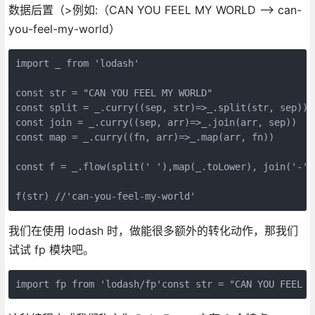
数据后置（>例如:（CAN YOU FEEL MY WORLD --> can-
you-feel-my-world）
import _ from 'lodash'

const str = "CAN YOU FEEL MY WORLD"

const split = _.curry((sep, str)=>_.split(str, sep))

const join = _.curry((sep, arr)=>_.join(arr, sep))

const map = _.curry((fn, arr)=>_.map(arr, fn))

const f = _.flow(split(' '),map(_.toLower), join('-'))
f(str) //'can-you-feel-my-world'
我们在使用 lodash 时，做能很多额外的转化动作，那我们
试试 fp 模块吧。
import fp from 'lodash/fp'const str = "CAN YOU FEEL M