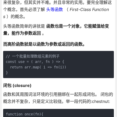
来很复杂，但其实并不难。并且非常的实用。要完全理解这
个概念，首先必须了解
头等函数
（
First-Class Function
s
）的概念。
头等函数简单的讲就是
函数也是一个对象，它能赋值给变
量，能作为参数返回
。
而高阶函数就是以函数为参数或返回的函数。
// 一个批量处理数组元素的例子

const use = ( arr, fn ) => {

  return arr.map( i => fn(i))

}
闭包 (closure)
函数和其周围词法环境的引用捆绑在一起形成闭包。 闭包的
概念并不复杂，只是定义比较绕。举一段代码的:chestnut:
function once(fn){
