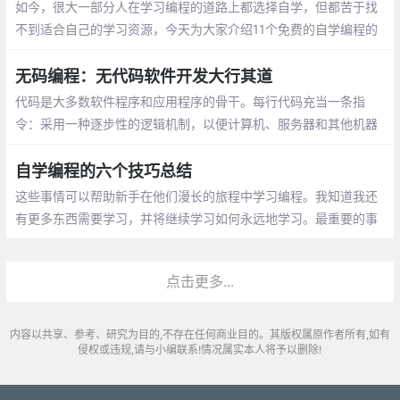
如今，很大一部分人在学习编程的道路上都选择自学，但都苦于找
不到适合自己的学习资源，今天为大家介绍11个免费的自学编程的
网站，为大家提供一些帮助。很多人自学编程，都会通过w3schoo
l，你可以通过它学习所有的网站建设基础教程
无码编程：无代码软件开发大行其道
代码是大多数软件程序和应用程序的骨干。每行代码充当一条指
令：采用一种逐步性的逻辑机制，以便计算机、服务器和其他机器
执行操作。想创建那些指令，就要知道如何编写代码，这项宝贵的
技能有时很吃香。
自学编程的六个技巧总结
这些事情可以帮助新手在他们漫长的旅程中学习编程。我知道我还
有更多东西需要学习，并将继续学习如何永远地学习。最重要的事
情说三遍，请继续，不要放弃，不要放弃，不要放弃。
点击更多...
内容以共享、参考、研究为目的,不存在任何商业目的。其版权属原作者所有,如有
侵权或违规,请与小编联系!情况属实本人将予以删除!