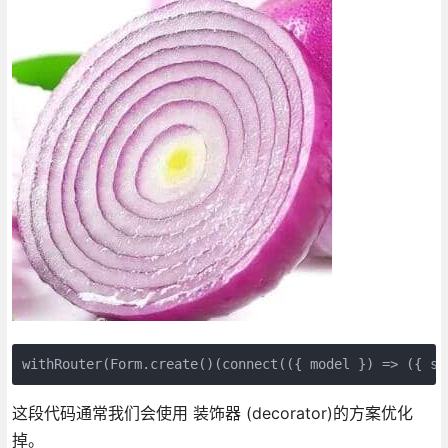
withRouter(Form.create()(connect(({ model }) => ({ st
这段代码通常我们会使用 装饰器 (decorator)的方案优化
掉。