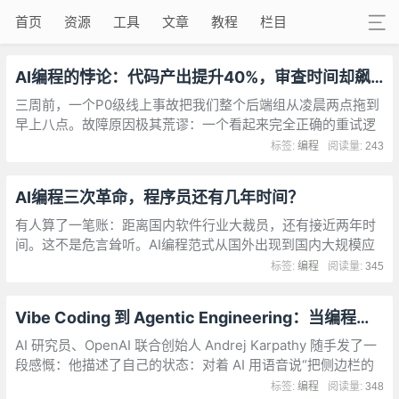
首页
资源
工具
文章
教程
栏目
AI编程的悖论：代码产出提升40%，审查时间却飙升91%
三周前，一个P0级线上事故把我们整个后端组从凌晨两点拖到
早上八点。故障原因极其荒谬：一个看起来完全正确的重试逻
辑，在高并发下触发了指数级的连接池膨胀，直接把数据库打
标签:
编程
阅读量:
243
到OOM。
AI编程三次革命，程序员还有几年时间？
有人算了一笔账：距离国内软件行业大裁员，还有接近两年时
间。这不是危言耸听。AI编程范式从国外出现到国内大规模应
用，周期就是两年。而现在，第三次范式革命已经在国外发生
标签:
编程
阅读量:
345
了。
Vibe Coding 到 Agentic Engineering：当编程成为每个人的表达工具
AI 研究员、OpenAI 联合创始人 Andrej Karpathy 随手发了一
段感慨：他描述了自己的状态：对着 AI 用语音说“把侧边栏的
间距缩小一半”，因为他懒得自己去找。遇到报错，直接把错误
标签:
编程
阅读量:
348