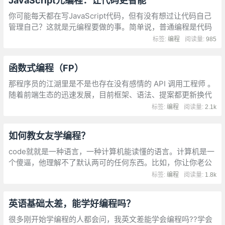
JavaScript元编程：让代码更智能
你可能每天都在写JavaScript代码，但有没有想过让代码自己
管理自己？这就是元编程要做的事。简单说，普通编程是代码
操作数据，元编程是代码操作代码。听起来有点绕，但看完例
标签:
编程
阅读量:
985
子就明白了。
函数式编程（FP）
那程序员的江湖里是不是也存在没有感情的 API 调用工程师 。
随着前端生态的迅速发展，目前框架、语法、提案都更新换代
的很快。各种各样的招式层出不穷，让人应接不暇，身心俱乏
标签:
编程
阅读量:
2.1k
如何教女友学编程？
code就就是一种语言，一种计算机能读懂的语言。计算机是一
个傻逼，他理解不了默认两可的任何东西。比如，你让你老公
去买个西瓜，你老公会自己决定去哪里买，买几个
标签:
编程
阅读量:
1.8k
英语基础太差，能学好编程吗？
很多刚开始学编程的人都会问，我英文差能学会编程吗??学会