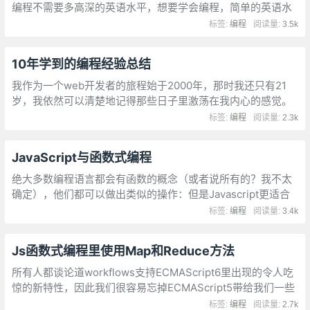
编程不需要多高深的英语水平，想要学会编程，简单的英语水
平足够了。现在的程序开发环境又很友好，基本上打开之后不
标签:
编程
阅读量:
3.5k
需要怎么配置
10年学到的编程经验总结
我作为一个web开发者的旅程始于2000年，那时我还只有21
岁，我依然可以清楚地记得那些日子里激荡在我内心的感觉。
如果一定要找一个词来形容的话，我觉得那是——愉悦。
标签:
编程
阅读量:
2.3k
JavaScript与函数式编程
绝大多数编程语言都会有函数的概念（或者说所有的？我不太
确定），他们都可以做出类似的操作：但是Javascript更适合
函数式编程，因为函数对于js来说，是一等公民。
标签:
编程
阅读量:
3.4k
Js函数式编程里使用Map和Reduce方法
所有人都谈论道workflows支持ECMAScript6里出现的令人吃
惊的新特性，因此我们很容易忘掉ECMAScript5带给我们一些
很棒的工具方法来支持在JavaScript里进行函数编程
标签:
编程
阅读量:
2.7k