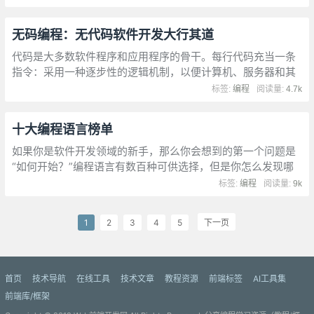
无码编程：无代码软件开发大行其道
代码是大多数软件程序和应用程序的骨干。每行代码充当一条
指令：采用一种逐步性的逻辑机制，以便计算机、服务器和其
他机器执行操作。想创建那些指令，就要知道如何编写代码，
标签:
编程
阅读量:
4.7k
这项宝贵的技能有时很吃香。
十大编程语言榜单
如果你是软件开发领域的新手，那么你会想到的第一个问题是
“如何开始？”编程语言有数百种可供选择，但是你怎么发现哪
个最适合你，你的兴趣和职业目标又在哪里呢？选择最佳编程
标签:
编程
阅读量:
9k
语言以学习的最简单方法之一，是通过市场反响、技术趋势的
发展…
1
2
3
4
5
下一页
首页
技术导航
在线工具
技术文章
教程资源
前端标签
AI工具集
前端库/框架