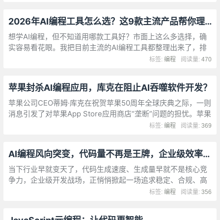
信息粘贴给 AI，“通常就解决了”。全程几乎不碰键盘。
2026年AI编程工具怎么选？这9款主流产品帮你理清楚
想学AI编程，但不知道用哪款工具好？市面上这么多选择，确
实容易看花眼。我把目前主流的AI编程工具都整理出来了，排
名不分先后，每款都有自己的特点和适用场景。下面一个个说
标签:
编程
阅读量:
470
清楚，帮你找到最适合自己的那一款。
苹果封杀AI编程应用，库克在阻止AI吞噬软件开发？
苹果公司CEO蒂姆·库克在祝贺苹果50周年全球庆典之际，一则
消息引发了对苹果App Store应用商店“垄断”问题的担忧。苹果
公司证实，该公司已阻止Replit、Vibecode等Vibe Coding AI
标签:
编程
阅读量:
369
编程类应用在App Store发布移动版更新
AI编程风向突变，代码量不再是王牌，企业级效率革命来了
当下行业早就变天了，代码生成速度、生成量早就不是核心竞
争力，企业级开发战场，正悄悄掀起一场追求稳定、合规、高
效的无声效率革命。2026年，Cursor年化营收突破20亿美
标签:
编程
阅读量:
356
元，Anthropic公开发声预言“未来任何人都能成为开发者”