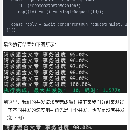
    .fill("6909002738705629198")

    .map((id) => () => singleRequest(id));

  const reply = await concurrentRun(requestFnList,
})();
最终执行结果如下图所示：
到这里，我们的并发请求就完成啦！接下来我们分别来测试
一下不同并发的速度吧~ 首先是 1 个并发，也就是没有并发
（如下图）