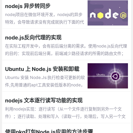
后再把结果发送给主进程。
nodejs 异步转同步
nodej项目在微信环境开发，nodejs的异步
特效，会导致请求没有完成就执行下面的代
码，出现错误。经过多方查找，可以使用as
ync模块来异步转同步，只有前一个function
node.js反向代理的实现
执行callback，下一个才会执行。
在实际工程开发中，会有前后端分离的需求。使用node.js反向代理
的目的：实现前后端分离，前端减少路径请求的所需的路由文件；
通过http-proxy-middleware中间件、Http Proxy 模块这2种方式
实现node.js的反向代理
Ubuntu 上 Node.js 安装和卸载
Ubuntu 安装 Node.Js:执行检查可更新的软
件,先用普通的apt工具安装低版本的node，
然后再升级最新。更换淘宝的镜像，这个是
必须的，用过的node的人都知道。安装更新
nodejs 文本逐行读写功能的实现
版本的工具N
利用nodejs实现：逐行读写（从一个文件逐行复制到另外一个文
件）；逐行读取、处理和写入（读取一行，处理后，写入另一个文
件）1.所需要的模块： fs，os，readline。功能的实现：readWrite
FileByLine.js，功能的调用：index.js
使用pkg打包Node.js应用的方法步骤