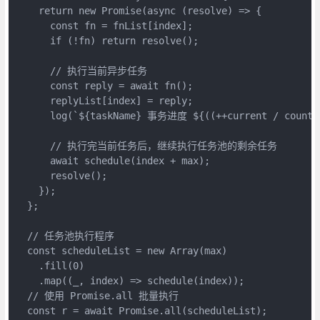
    return new Promise(async (resolve) => {

      const fn = fnList[index];

      if (!fn) return resolve();

      // 执行当前异步任务

      const reply = await fn();

      replyList[index] = reply;

      log(`${taskName} 事务进度 ${((++current / count) 
      // 执行完当前任务后，继续执行任务池的剩余任务

      await schedule(index + max);

      resolve();

    });

  };

  // 任务池执行程序

  const scheduleList = new Array(max)

    .fill(0)

    .map((_, index) => schedule(index));

  // 使用 Promise.all 批量执行

  const r = await Promise.all(scheduleList);
