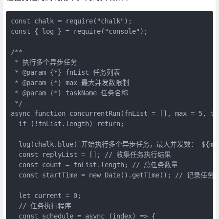
const chalk = require("chalk");

const { log } = require("console");

/**

 * 执行多个异步任务

 * @param {*} fnList 任务列表

 * @param {*} max 最大并发数限制

 * @param {*} taskName 任务名称

 */

async function concurrentRun(fnList = [], max = 5, t
  if (!fnList.length) return;

  log(chalk.blue(`开始执行多个异步任务，最大并发数： ${max}
  const replyList = []; // 收集任务执行结果

  const count = fnList.length; // 总任务数量

  const startTime = new Date().getTime(); // 记录
  let current = 0;

  // 任务执行程序

  const schedule = async (index) => {
