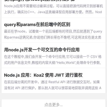
Node.js应用不需要经过编译过程，可以直接把源代码拷贝到部署机
上执行，确实比C++、Java这类编译型应用部署方便。然而，Nod
e.js应用执行需要有运行环境，意味着你需要先在部署机器上安装N
ode.js
query和params在前后端中的区别
最近在学node，试着做一个前后端都有的项目,然后就遇到了query
和parmas这俩兄弟,你说他们俩长得也不像吧,可这用法实在是太类
似了，专门写篇文章来区分这哥俩，分别会从vue路由和Node接收
两个角度讲
用node.js开发一个可交互的命令行应用
在这个教程中,我们会开发一个命令行应用,它可以接收一个 CSV 格
式的用户信息文件,教程的内容大纲:“Hello,World”,处理命令行参数,
运行时的用户输入,异步网络会话,美化控制台的输出,封装成 shell 命
令,JavaScript 之外
Node.js 应用：Koa2 使用 JWT 进行鉴权
在前后端分离的开发中，通过 Restful API 进行数据交互时，如果
没有对 API 进行保护，那么别人就可以很容易地获取并调用这些 A
PI 进行操作。那么服务器端要如何进行鉴权呢？
点击更多...