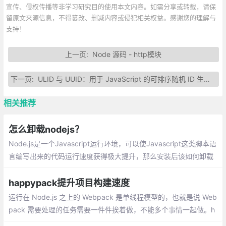
宣传、侵权传播等非学习研究目的使用本文内容。如需分享或转载，请保
留原文来源信息，不得篡改、删减内容或侵犯相关权益。感谢您的理解与
支持！
上一页:
Node 源码 - http模块
下一页:
ULID 与 UUID：用于 JavaScript 的可排序随机 ID 生成器
相关推荐
怎么卸载nodejs？
Node.js是一个Javascript运行环境，可以使Javascript这类脚本语
言编写出来的代码运行速度获得极大提升，那么安装后该如何卸载
呢？下面本篇文章就来给大家介绍一下Windows平台下卸载node.js
的方法，希望对大家有所帮助。
happypack提升项目构建速度
运行在 Node.js 之上的 Webpack 是单线程模型的，也就是说 Web
pack 需要处理的任务需要一件件挨着做，不能多个事情一起做。h
appypack把任务分解给多个子进程去并发的执行，子进程处理完