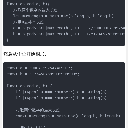
function add(a, b){

   //取两个数字的最大长度

   let maxLength = Math.max(a.length, b.length)

   //用0去补齐长度

   a = a.padStart(maxLength , 0)    //"000900719925474
   b = b.padStart(maxLength , 0)   //"1234567899999999
然后从个位开始相加：
const a = "9007199254740991";

const b = "1234567899999999999";

function add(a, b) {

    if (typeof a === 'number') a = String(a)

    if (typeof b === 'number') b = String(b)

    //取两个数字的最大长度

    const maxLength = Math.max(a.length, b.length)

    //用0去补齐长度
