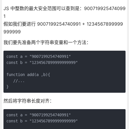
JS 中整数的最大安全范围可以查到是：900719925474099
1
假如我们要进行 9007199254740991 + 1234567899999
999999
我们要先准备两个字符串变量和一个方法：
const a = "9007199254740991"

const b = "1234567899999999999"

function add(a ,b){

   //...

然后将字符串长度对齐：
const a = "9007199254740991"

const b = "1234567899999999999"
