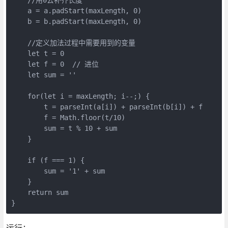
    a = a.padStart(maxLength, 0)

    b = b.padStart(maxLength, 0)

    //定义加法过程中需要用到的变量

    let t = 0

    let f = 0  // 进位

    let sum = ''

    for(let i = maxLength; i--;) {

        t = parseInt(a[i]) + parseInt(b[i]) + f

        f = Math.floor(t/10)

        sum = t % 10 + sum

    }

    if (f === 1) {

        sum = '1' + sum

    }

    return sum

运行：