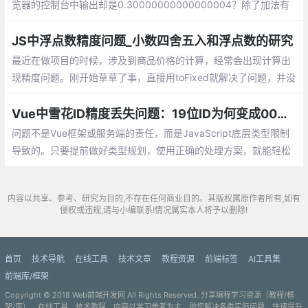
览器的控制台中输出却是0.30000000000000004？除了加法有
这个奇怪的现象，带小数点的减法和乘除计算也会得出意料之外的
结果
JS中浮点数精度问题_小数四舍五入和浮点数的研究
最近在做项目的时候，涉及到商品价格的计算，经常会出现计算出
现精度问题。刚开始草草了事，直接用toFixed就解决了问题，并没
有好好的思考一下这个问题
Vue中雪花ID精度丢失问题：19位ID为何变成00结尾？
问题不是Vue框架或服务端的责任，而是JavaScript底层类型限制
导致的。只要提前做好类型规划，使用正确的处理方案，就能轻松
避免ID变样的尴尬情况。对于新项目，建议从一开始就使用字符串
类型来处理大数字ID
内容以共享、参考、研究为目的,不存在任何商业目的。其版权属原作者所有,如有
侵权或违规,请与小编联系!情况属实本人将予以删除!
首页
技术导航
在线工具
技术文章
教程资源
前端标签
AI工具集
前端库/框架