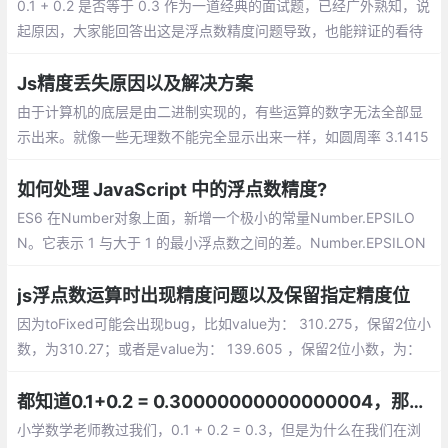
0.1 + 0.2 是否等于 0.3 作为一道经典的面试题，已经广外熟知，说
起原因，大家能回答出这是浮点数精度问题导致，也能辩证的看待
这并非是 ECMAScript 这门语言的问题，今天就是具体看一下背后
的原因。
Js精度丢失原因以及解决方案
由于计算机的底层是由二进制实现的，有些运算的数字无法全部显
示出来。就像一些无理数不能完全显示出来一样，如圆周率 3.1415
926...，0.3333... 等。JavaScript遵循IEEE754规范
如何处理 JavaScript 中的浮点数精度?
ES6 在Number对象上面，新增一个极小的常量Number.EPSILO
N。它表示 1 与大于 1 的最小浮点数之间的差。Number.EPSILON
实际上是 JavaScript 能够表示的最小精度。误差如果小于这个
值，就可以认为已经没有意义了
js浮点数运算时出现精度问题以及保留指定精度位
因为toFixed可能会出现bug，比如value为： 310.275，保留2位小
数，为310.27；或者是value为： 139.605 ，保留2位小数，为：
139.60
都知道0.1+0.2 = 0.30000000000000004，那要怎么让它等于0.3
小学数学老师教过我们，0.1 + 0.2 = 0.3，但是为什么在我们在浏