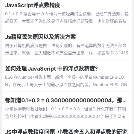
会丢失精度）
JavaScript浮点数精度
0.1 + 0.2 是否等于 0.3 作为一道经典的面试题，已经广外熟知，说
起原因，大家能回答出这是浮点数精度问题导致，也能辩证的看待
这并非是 ECMAScript 这门语言的问题，今天就是具体看一下背后
的原因。
Js精度丢失原因以及解决方案
由于计算机的底层是由二进制实现的，有些运算的数字无法全部显
示出来。就像一些无理数不能完全显示出来一样，如圆周率 3.1415
926...，0.3333... 等。JavaScript遵循IEEE754规范
如何处理 JavaScript 中的浮点数精度?
ES6 在Number对象上面，新增一个极小的常量Number.EPSILO
N。它表示 1 与大于 1 的最小浮点数之间的差。Number.EPSILON
实际上是 JavaScript 能够表示的最小精度。误差如果小于这个
值，就可以认为已经没有意义了
都知道0.1+0.2 = 0.30000000000000004，那要怎么让它等于0.3
小学数学老师教过我们，0.1 + 0.2 = 0.3，但是为什么在我们在浏
览器的控制台中输出却是0.30000000000000004？除了加法有
这个奇怪的现象，带小数点的减法和乘除计算也会得出意料之外的
结果
JS中浮点数精度问题_小数四舍五入和浮点数的研究