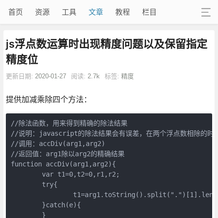
首页
资源
工具
文章
教程
栏目
js浮点数运算时出现精度问题以及保留指定
精度位
更新日期:
2020-01-27
阅读:
2.7k
标签:
精度
提供加减乘除四个方法：
//除法函数，用来得到精确的除法结果

//说明：javascript的除法结果会有误差，在两个浮点数相除
//调用：accDiv(arg1,arg2)

//返回值：arg1除以arg2的精确结果

function accDiv(arg1,arg2){

	var t1=0,t2=0,r1,r2;

	try{

		t1=arg1.toString().split(".")[1].length;

	}catch(e){

	}
