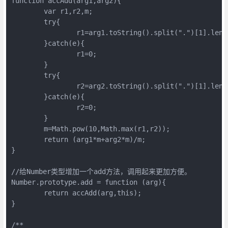
function accAdd(arg1,arg2){

	var r1,r2,m;

	try{

		r1=arg1.toString().split(".")[1].length;

	}catch(e){

		r1=0;

	}

	try{

		r2=arg2.toString().split(".")[1].length;

	}catch(e){

		r2=0;

	}

	m=Math.pow(10,Math.max(r1,r2));

	return (arg1*m+arg2*m)/m;

}

//给Number类型增加一个add方法，调用起来更加方便。

Number.prototype.add = function (arg){

	return accAdd(arg,this);

}

/**
