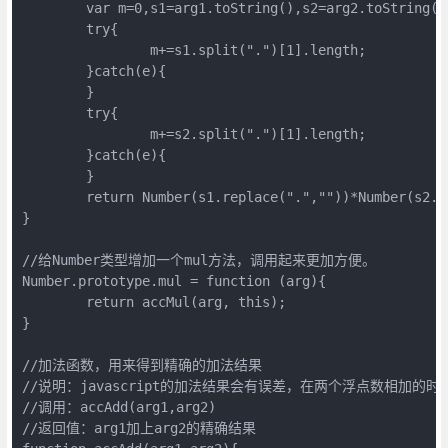
	var m=0,s1=arg1.toString(),s2=arg2.toString();

	try{

		m+=s1.split(".")[1].length;

	}catch(e){

	}

	try{

		m+=s2.split(".")[1].length;

	}catch(e){

	}

	return Number(s1.replace(".",""))*Number(s2.replace(".",""))/Math.pow(10,m);

}

//给Number类型增加一个mul方法，调用起来更加方便。

Number.prototype.mul = function (arg){

	return accMul(arg, this);

}

//加法函数，用来得到精确的加法结果

//说明：javascript的加法结果会有误差，在两个浮点数相加
//调用：accAdd(arg1,arg2)

//返回值：arg1加上arg2的精确结果
