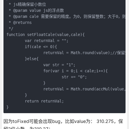
 * js精确保留小数位

 * @param value js的浮点数

 * @param cale 需要保留的精度。为0，则保留整数；大于0，则
 * @returns

 */

function setFloatCale(value,cale){

	var returnVal = "";

	if(cale <= 0){

		returnVal = Math.round(value);//保留整数

	}else{

		var str = "1";

		for(var i = 0;i < cale;i++){

			str += "0";

		}

		returnVal = Math.round(accMul(value,parseInt(str)))/parseInt(str);

	}

	return returnVal;

}
因为toFixed可能会出现bug，比如value为： 310.275，保
留2位小数，为310.27；