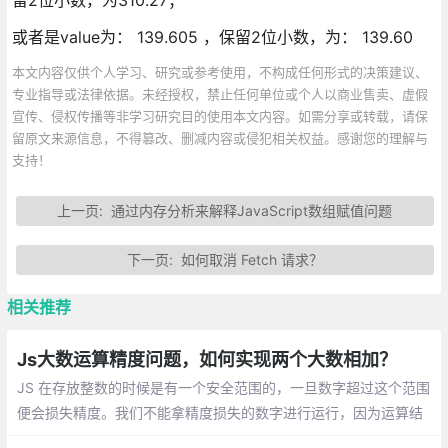
或者是value为： 139.605 ，保留2位小数，为： 139.60
本文内容仅供个人学习、研究或参考使用，不构成任何形式的决策建议、
专业指导或法律依据。未经授权，禁止任何单位或个人以商业售卖、虚假
宣传、侵权传播等非学习研究目的使用本文内容。如需分享或转载，请保
留原文来源信息，不得篡改、删减内容或侵犯相关权益。感谢您的理解与
支持！
上一页:
通过内存分析来解释JavaScript数组赋值问题
下一页:
如何取消 Fetch 请求？
相关推荐
Js大数运算精度问题，如何实现两个大数相加？
JS 在存放整数的时候是有一个安全范围的，一旦数字超过这个范围
便会损失精度。我们不能拿精度损失的数字进行运行，因为运算结
果一样是会损失精度的。所以，我们要用字符串来表示数据！（不