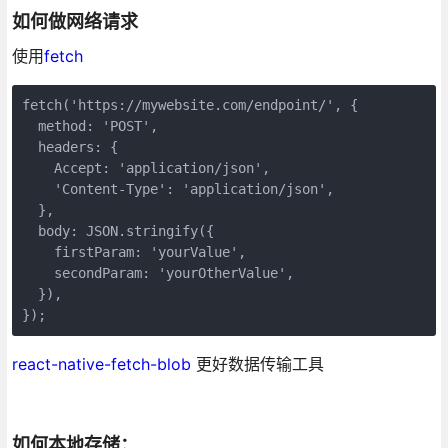
如何做网络请求
使用
fetch
fetch('https://mywebsite.com/endpoint/', {

  method: 'POST',

  headers: {

    Accept: 'application/json',

    'Content-Type': 'application/json',

  },

  body: JSON.stringify({

    firstParam: 'yourValue',

    secondParam: 'yourOtherValue',

  }),

react-native-fetch-blob
更好数据传输工具
如何本地存储：