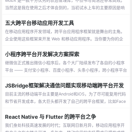
MobX 是一款十分优秀的状态管理库，不但书写简洁还非常高效。
当然这是我在使用之后才体会到的，当初试水上车的主要原因是响
应式，考虑到可能会更符合 Vue 过来的思考方式。然而其实两者除
了响应式以外并没有什么相似之处。
五大跨平台移动应用开发工具
在移动应用程序开发领域，跨平台应用程序框架就是舞台的主角。
企业使用这些框架来开发 Web 和移动应用程序。当你要为你的企
业开发 Web 或移动应用程序时，你需要坚持以客户为中心的原则
来寻求解决方案
小程序跨平台开发解决方案探索
继微信正式推出微信小程序后，各个大厂陆续发布了各自的小程序
平台 —— 支付宝小程序、百度小程序、头条小程序，跨小程序平台
开发也成为了众多小程序开发者要面临的问题。
JSBridge框架解决通信问题实现移动端跨平台开发
目前主流的移动端平台主要是Android和iOS，为了尽可能复用代码
和节省开发成本，各大巨头都开发了自己的跨平台框架，比如Face
book的React-Native、阿里的Weex、Cordova，以及今年Google
开发者大会上介绍的Flutter框架
React Native 与 Flutter 的跨平台之争
我们身处科技高速发展的时代；互联网日新月异，移动应用程序开