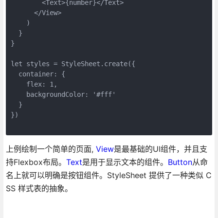
        <Text>{number}</Text>

      </View>

    )

  }

}

let styles = StyleSheet.create({

  container: {

    flex: 1,

    backgroundColor: '#fff'

  }

})

上例绘制一个简单的页面,
View
是最基础的UI组件，并且支
持Flexbox布局。
Text
是用于显示文本的组件。
Button
从命
名上就可以明确是按钮组件。StyleSheet 提供了一种类似 C
SS 样式表的抽象。