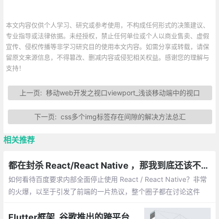
本文内容仅供个人学习、研究或参考使用，不构成任何形式的决策建议、
专业指导或法律依据。未经授权，禁止任何单位或个人以商业售卖、虚假
宣传、侵权传播等非学习研究目的使用本文内容。如需分享或转载，请保
留原文来源信息，不得篡改、删减内容或侵犯相关权益。感谢您的理解与
支持！
上一页:
移动web开发之视口viewport_浅谈移动端中的视口
下一页:
css多个img标签存在间隙的解决方法总汇
相关推荐
都在封杀 React/React Native ，那我到底还该不该继续学呢？
如何看待百度要求内部全面停止使用 React / React Native？非常
的火爆，以至于引发了前端的一片热议，整个圈子都在讨论这件
事。
Flutter框架_谷歌推出的跨平台打造ios和android高质量的原生UI框架