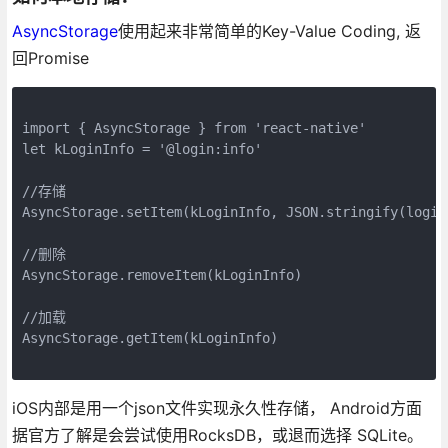
AsyncStorage
使用起来非常简单的Key-Value Coding, 返
回Promise
import { AsyncStorage } from 'react-native'

let kLoginInfo = '@login:info'

//存储

AsyncStorage.setItem(kLoginInfo, JSON.stringify(loginI
//删除

AsyncStorage.removeItem(kLoginInfo)

//加载

AsyncStorage.getItem(kLoginInfo)

iOS内部是用一个json文件实现永久性存储， Android方面
据官方了解是会尝试使用RocksDB，或退而选择 SQLite。