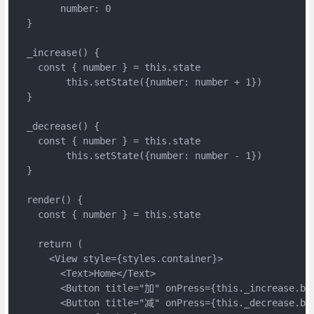
  	number: 0

  }

  _increase() {

    const { number } = this.state

	 this.setState({number: number + 1})

  }

  _decrease() {

    const { number } = this.state

	 this.setState({number: number - 1})

  }

  render() {

    const { number } = this.state

    return (

      <View style={styles.container}>

        <Text>Home</Text>

        <Button title="加" onPress={this._increase.bin
        <Button title="减" onPress={this._decrease.bin