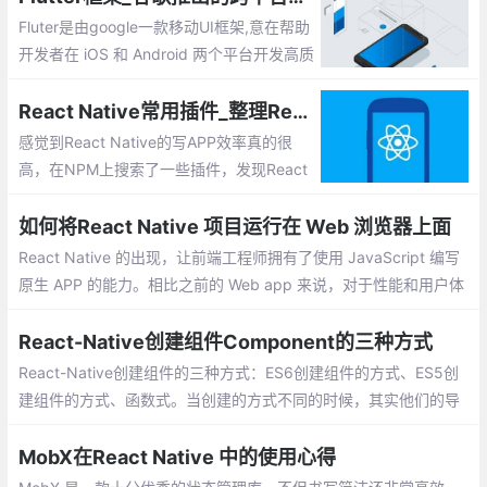
Fluter是由google一款移动UI框架,意在帮助
开发者在 iOS 和 Android 两个平台开发高质
量的原生应用，Flutter是免费和开源的，就
像Android SDK一样，并且可以与现有代码
React Native常用插件_整理React Native插件系列之插件汇总
一起使用。Flutter的主要吸引力在于iOS和A
感觉到React Native的写APP效率真的很
ndroid的智能和快速移动开发。
高，在NPM上搜索了一些插件，发现React
Native的生态圈现在真的很大。绝对可以满
足现在很多APP的需求，而不止企业类的AP
如何将React Native 项目运行在 Web 浏览器上面
P了。
React Native 的出现，让前端工程师拥有了使用 JavaScript 编写
原生 APP 的能力。相比之前的 Web app 来说，对于性能和用户体
验提升了非常多。但是 React Native 的代码只兼容两个平台（iOS
和 Android），并没有兼容 Web 端访问。于是 React web 就出现
React-Native创建组件Component的三种方式
了
React-Native创建组件的三种方式：ES6创建组件的方式、ES5创
建组件的方式、函数式。当创建的方式不同的时候，其实他们的导
入方式也有几种。
MobX在React Native 中的使用心得