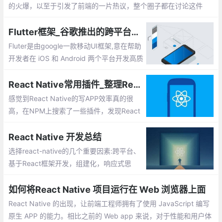
的火爆，以至于引发了前端的一片热议，整个圈子都在讨论这件
事。
Flutter框架_谷歌推出的跨平台打造ios和android高质量的原生UI框架
Fluter是由google一款移动UI框架,意在帮助
开发者在 iOS 和 Android 两个平台开发高质
量的原生应用，Flutter是免费和开源的，就
像Android SDK一样，并且可以与现有代码
React Native常用插件_整理React Native插件系列之插件汇总
一起使用。Flutter的主要吸引力在于iOS和A
感觉到React Native的写APP效率真的很
ndroid的智能和快速移动开发。
高，在NPM上搜索了一些插件，发现React
Native的生态圈现在真的很大。绝对可以满
足现在很多APP的需求，而不止企业类的AP
React Native 开发总结
P了。
选择react-native的几个重要因素:跨平台、
基于React框架开发，组建化，响应式思
路，调试方式可以缩短开发周期（在开发者
熟练使用的情况下），也可以调整前端开发
如何将React Native 项目运行在 Web 浏览器上面
资源、热更新、新技术调研，扩展技术栈
React Native 的出现，让前端工程师拥有了使用 JavaScript 编写
原生 APP 的能力。相比之前的 Web app 来说，对于性能和用户体