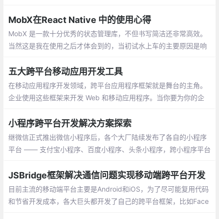
验提升了非常多。但是 React Native 的代码只兼容两个平台（iOS
和 Android），并没有兼容 Web 端访问。于是 React web 就出现
MobX在React Native 中的使用心得
了
MobX 是一款十分优秀的状态管理库，不但书写简洁还非常高效。
当然这是我在使用之后才体会到的，当初试水上车的主要原因是响
应式，考虑到可能会更符合 Vue 过来的思考方式。然而其实两者除
了响应式以外并没有什么相似之处。
五大跨平台移动应用开发工具
在移动应用程序开发领域，跨平台应用程序框架就是舞台的主角。
企业使用这些框架来开发 Web 和移动应用程序。当你要为你的企
业开发 Web 或移动应用程序时，你需要坚持以客户为中心的原则
来寻求解决方案
小程序跨平台开发解决方案探索
继微信正式推出微信小程序后，各个大厂陆续发布了各自的小程序
平台 —— 支付宝小程序、百度小程序、头条小程序，跨小程序平台
开发也成为了众多小程序开发者要面临的问题。
JSBridge框架解决通信问题实现移动端跨平台开发
目前主流的移动端平台主要是Android和iOS，为了尽可能复用代码
和节省开发成本，各大巨头都开发了自己的跨平台框架，比如Face
book的React-Native、阿里的Weex、Cordova，以及今年Google