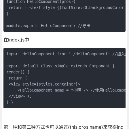
function HelloComponent(pros){ 

 return ( <Text style={{fontSize:20,backgroundColor:
} 

module.exports=HelloComponent; //导出
在index.js中
import HelloComponent from './HelloComponent' //加入此
export default class simple extends Component {

render() { 

 return (

 <View style={styles.container}> 

     <HelloComponent name = "小明"/> //使用HelloCompon
 </View> );

} }
第一种和第二种方式也可以通过{this.pros.name}来获得ind