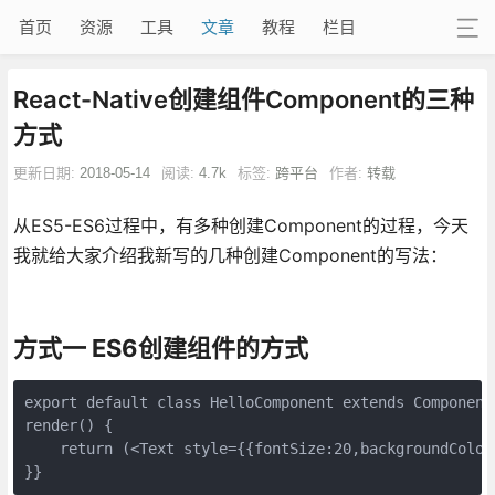
首页
资源
工具
文章
教程
栏目
React-Native创建组件Component的三种
方式
更新日期:
2018-05-14
阅读:
4.7k
标签:
跨平台
作者:
转载
从ES5-ES6过程中，有多种创建Component的过程，今天
我就给大家介绍我新写的几种创建Component的写法：
方式一 ES6创建组件的方式
export default class HelloComponent extends Component 
render() { 

    return (<Text style={{fontSize:20,backgroundColor
}}