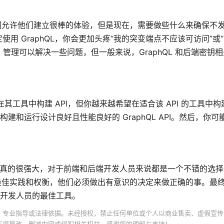
他们允许他们建立很棒的体验，但是现在，需要做些什么来确保不发
 GraphQL，你会更加头疼“我的突变端点不应该可访问”或
I 管理可以解决一些问题，但一般来说，GraphQL 和后端密钥
你在其工具中构建 API，但你越来越希望在适合该 API 的工具中构建
助你构建和运行设计良好且性能良好的 GraphQL API。然后，你
hQL 真的很强大，对于前端和后端开发人员来说都是一个不错的选择，
须认识到最佳实践和权衡，他们必须做出有意识的决定来做正确的事。最
 的开发人员的最佳工具。
、专业指导或法律依据。未经授权，禁止任何单位或个人以商业售卖、虚假宣传