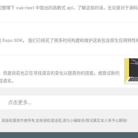
的整理下 vue-next 中提出的函数式 api，了解这些的话，无论是对于
多的 Expo SDK。 我们已经花了很多时间构建和维护这些包含原生应用特性的
些，但是目前也正在寻找语言的变化以提高你的技能，或尝试新的
程语言。
点击更多...
其版权属原作者所有,如有侵权或违规,请与小编联系!情况属实本人将予以删除!