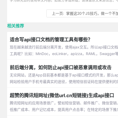
学习研究目的使用本文内容。如需分享或转载，请保留原文来源信息，
上一页:
掌握这20个JS技巧，做一个不
相关推荐
适合写api接口文档的管理工具有哪些？
现在越来越流行前后端分离开发，使用ajax交互。所以api接口
工具呢？比如：MinDoc，eoLinker，apizza，RAML，Swagger
前后端分离，如何防止api接口被恶意调用或攻击
无论网站，还是App目前基本都是基于api接口模式的开发，那么a
网站检验用户手机号最真实的途径，使用短信验证码在提供便利的
超赞的腾讯短网址(微信url.cn短链接)生成api接口
腾讯短网址的应用场景很广，譬如短信营销、邮件推广、微信营销
低推广成本、用户记忆成本，提高用户点击率；在特定的场景下推