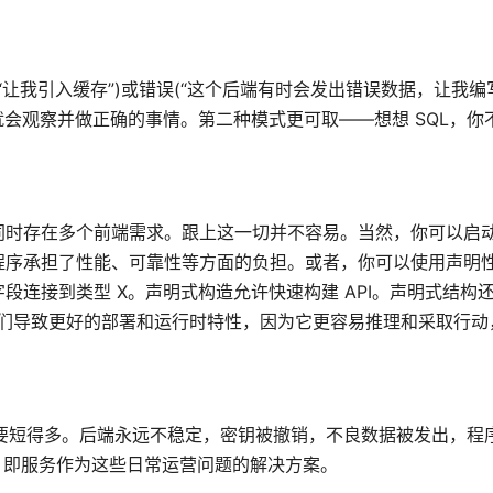
能(“让我引入缓存”)或错误(“这个后端有时会发出错误数据，让我
统就会观察并做正确的事情。第二种模式更可取——想想 SQL，
。
同时存在多个前端需求。跟上这一切并不容易。当然，你可以启
序承担了性能、可靠性等方面的负担。或者，你可以使用声明性
用此字段连接到类型 X。声明式构造允许快速构建 API。声明式结构
ii)它们导致更好的部署和运行时特性，因为它更容易推理和采取行
的路要短得多。后端永远不稳定，密钥被撤销，不良数据被发出，程
PI 即服务作为这些日常运营问题的解决方案。