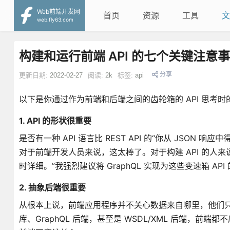
Web前端开发网
首页
资源
工具
文
web.fly63.com
构建和运行前端 API 的七个关键注意
分享
更新日期:
2022-02-27
阅读:
2k
标签:
api
以下是你通过作为前端和后端之间的齿轮箱的 API 思考
1. API 的形状很重要
是否有一种 API 语言比 REST API 的“你从 JSON 
对于前端开发人员来说，这太棒了。对于构建 API 的人
时详细。”我强烈建议将 GraphQL 实现为这些变速箱 API
2. 抽象后端很重要
从根本上说，前端应用程序并不关心数据来自哪里，他们只想要
库、GraphQL 后端，甚至是 WSDL/XML 后端，