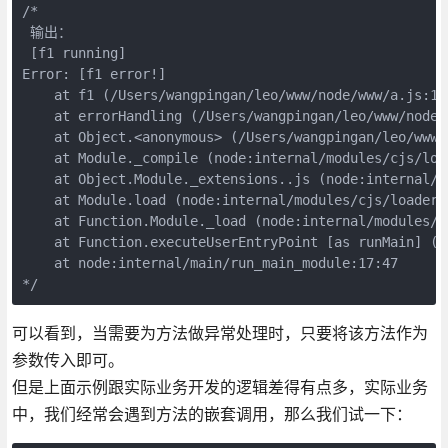
/*

 输出：

 [f1 running]

Error: [f1 error!]

    at f1 (/Users/wangpingan/leo/www/node/www/a.js:14:
    at errorHandling (/Users/wangpingan/leo/www/node/w
    at Object.<anonymous> (/Users/wangpingan/leo/www/n
    at Module._compile (node:internal/modules/cjs/load
    at Object.Module._extensions..js (node:internal/m
    at Module.load (node:internal/modules/cjs/loader:9
    at Function.Module._load (node:internal/modules/cj
    at Function.executeUserEntryPoint [as runMain] (n
    at node:internal/main/run_main_module:17:47

*/
可以看到，当需要为方法做异常处理时，只要将该方法作为
参数传入即可。
但是上面示例跟实际业务开发的逻辑差得有点多，实际业务
中，我们经常会遇到方法的嵌套调用，那么我们试一下：