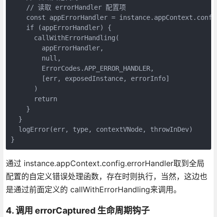
    // 读取 errorHandler 配置项

    const appErrorHandler = instance.appContext.config
    if (appErrorHandler) {

      callWithErrorHandling(

        appErrorHandler,

        null,

        ErrorCodes.APP_ERROR_HANDLER,

        [err, exposedInstance, errorInfo]

      )

      return

    }

  }

  logError(err, type, contextVNode, throwInDev)

}
通过 instance.appContext.config.errorHandler取到全局
配置的自定义错误处理函数，存在时则执行，当然，这边也
是通过前面定义的 callWithErrorHandling来调用。
4. 调用 errorCaptured 生命周期钩子