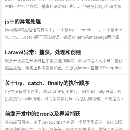
常的一种标准方式。基本的语法如下所示。但是在前端js代码中很
少看到try catch语句,并不是所以代码都需要加try catch来作得不
偿失的保险
js中的异常处理
js中的异常处理语句有两个，一个是try……catch……，一个是thro
w。try……catch用于语法错误，错误有name和message两个属
性。throw用于逻辑错误。对于逻辑错误，js是不会抛出异常的
Laravel异常：捕获，处理和创建
很多开发者在开发过程中都会遇到异常，处理过程大同小异：捕获
然后处理，事实上也确实是如此。只是从laravel自带的Exception
入手，谈一谈怎样用一个更好的方式处理错误信息。
关于try、catch、finally的执行顺序
try中没有抛出异常，则catch语句不执行，如果有finally语句，则
接着执行finally语句，继而接着执行finally之后的语句；不管是否tr
y...catch，finally都会被执行。当try...catch中有return的话，finall
y后会执行try...catch中的return
前端开发中的Error以及异常捕获
在前端项目中，由于JavaScript本身是一个弱类型语言，加上浏览
器环境的复杂性，网络问题等等，很容易发生错误。做好网页错误