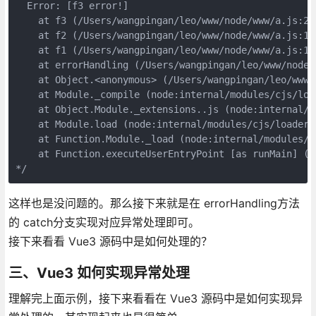
  Error: [f3 error!]

    at f3 (/Users/wangpingan/leo/www/node/www/a.js:24:
    at f2 (/Users/wangpingan/leo/www/node/www/a.js:19:
    at f1 (/Users/wangpingan/leo/www/node/www/a.js:14:
    at errorHandling (/Users/wangpingan/leo/www/node/w
    at Object.<anonymous> (/Users/wangpingan/leo/www/n
    at Module._compile (node:internal/modules/cjs/load
    at Object.Module._extensions..js (node:internal/m
    at Module.load (node:internal/modules/cjs/loader:9
    at Function.Module._load (node:internal/modules/cj
    at Function.executeUserEntryPoint [as runMain] (n
*/
这样也是没问题的。那么接下来就是在 errorHandling方法
的 catch分支实现对应异常处理即可。
接下来看看 Vue3 源码中是如何处理的？
三、Vue3 如何实现异常处理
理解完上面示例，接下来看看在 Vue3 源码中是如何实现异