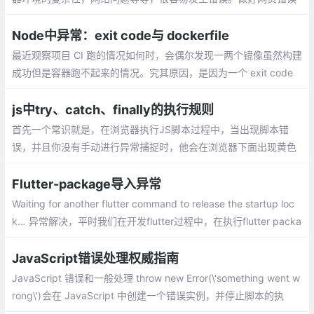
监控，不断优化代码，提高代码健壮性是一项很重要的工作
Node中异常：exit code与 dockerfile
最近观察项目 CI 跑的情况如何时，会偶尔发现一两个镜像虽然构建
成功但是容器跑不起来的情况。究其原因，是因为一个 exit code
的问题
js中try、catch、finally的执行规则
首先一个常识就是，在浏览器执行JS脚本过程中，当出现脚本错
误，并且你没有手动进行异常捕捉时，他会在浏览器下面出现黄色
的叹号，这是正常的
Flutter-package导入异常
Waiting for another flutter command to release the startup loc
k… 异常解决，平时我们在开发flutter过程中，在执行flutter packa
ges get命令之后，如果运气不好的，命令没有执行成功的话，我们
就会遇到这个错误提示：
JavaScript错误处理权威指南
JavaScript 错误和一般处理 throw new Error(\'something went w
rong\') 会在 JavaScript 中创建一个错误实例，并停止脚本的执
行，除非你对错误做了一些处理。当你作为 JavaScript 开发者开