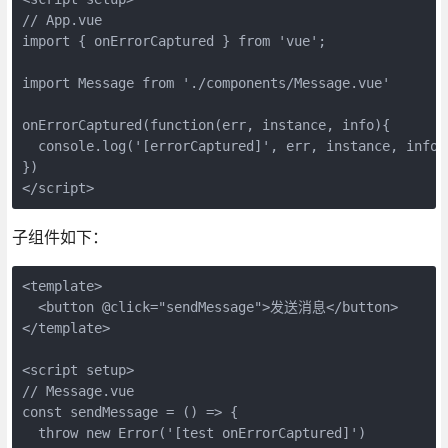
// App.vue  

import { onErrorCaptured } from 'vue';

import Message from './components/Message.vue'

onErrorCaptured(function(err, instance, info){

  console.log('[errorCaptured]', err, instance, info)

})

</script>
子组件如下：
<template>

  <button @click="sendMessage">发送消息</button>

</template>

<script setup>

// Message.vue

const sendMessage = () => {

  throw new Error('[test onErrorCaptured]')
