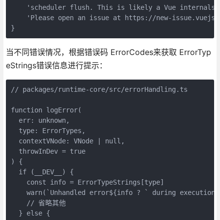
    'scheduler flush. This is likely a Vue internals b
    'Please open an issue at https://new-issue.vuejs.
}
当不同错误情况，根据错误码 ErrorCodes来获取 ErrorTyp
eStrings错误信息进行提示：
// packages/runtime-core/src/errorHandling.ts

function logError(

  err: unknown,

  type: ErrorTypes,

  contextVNode: VNode | null,

  throwInDev = true

) {

  if (__DEV__) {

    const info = ErrorTypeStrings[type]

    warn(`Unhandled error${info ? ` during execution o
    // 省略其他

  } else {
