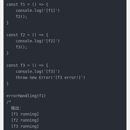
const f1 = () => {

    console.log('[f1]')

    f2();

}

const f2 = () => {

    console.log('[f2]')

    f3();

}

const f3 = () => {

    console.log('[f3]')

    throw new Error('[f3 error!]')

}

errorHandling(f1)

/*

  输出：

  [f1 running]

  [f2 running]

  [f3 running]
