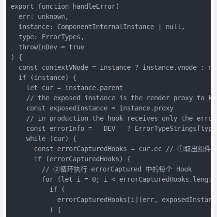
export function handleError(

  err: unknown,

  instance: ComponentInternalInstance | null,

  type: ErrorTypes,

  throwInDev = true

) {

  const contextVNode = instance ? instance.vnode : nul
  if (instance) {

    let cur = instance.parent

    // the exposed instance is the render proxy to ke
    const exposedInstance = instance.proxy

    // in production the hook receives only the error 
    const errorInfo = __DEV__ ? ErrorTypeStrings[type]
    while (cur) {

      const errorCapturedHooks = cur.ec // ①取出组
      if (errorCapturedHooks) {

        // ②循环执行 errorCaptured 中的每个 Hook

        for (let i = 0; i < errorCapturedHooks.length;
          if (

            errorCapturedHooks[i](err, exposedInstanc
          ) {
