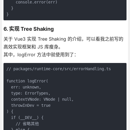
    console.error(err)

  }

}
6. 实现 Tree Shaking
关于 Vue3 实现 Tree Shaking 的介绍，可以看我之前写的
高效实现框架和 JS 库瘦身。
其中，logError 方法中就使用到了：
// packages/runtime-core/src/errorHandling.ts

function logError(

  err: unknown,

  type: ErrorTypes,

  contextVNode: VNode | null,

  throwInDev = true

) {

  if (__DEV__) {

    // 省略其他

  } else {
