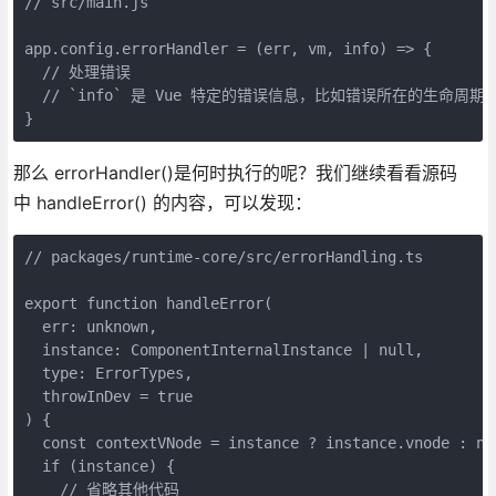
// src/main.js

app.config.errorHandler = (err, vm, info) => {

  // 处理错误

  // `info` 是 Vue 特定的错误信息，比如错误所在的生命周期钩
}
那么 errorHandler()是何时执行的呢？我们继续看看源码
中 handleError() 的内容，可以发现：
// packages/runtime-core/src/errorHandling.ts

export function handleError(

  err: unknown,

  instance: ComponentInternalInstance | null,

  type: ErrorTypes,

  throwInDev = true

) {

  const contextVNode = instance ? instance.vnode : nul
  if (instance) {

    // 省略其他代码
