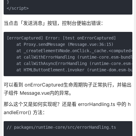
}

</script>
当点击「发送消息」按钮，控制台便输出错误：
[errorCaptured] Error: [test onErrorCaptured]

    at Proxy.sendMessage (Message.vue:36:15)

    at _createElementVNode.onClick._cache.<computed>.
    at callWithErrorHandling (runtime-core.esm-bundler
    at callWithAsyncErrorHandling (runtime-core.esm-bu
    at HTMLButtonElement.invoker (runtime-dom.esm-bun
可以看到 onErrorCaptured生命周期钩子正常执行，并输出
子组件 Message.vue内的异常。
那么这个又是如何实现呢？还是看 errorHandling.ts 中的 h
andleError() 方法：
// packages/runtime-core/src/errorHandling.ts
