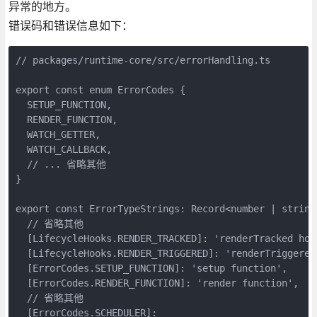
异常的地方。
错误码和错误信息如下：
// packages/runtime-core/src/errorHandling.ts

export const enum ErrorCodes {

  SETUP_FUNCTION,

  RENDER_FUNCTION,

  WATCH_GETTER,

  WATCH_CALLBACK,

  // ... 省略其他

}

export const ErrorTypeStrings: Record<number | string,
  // 省略其他

  [LifecycleHooks.RENDER_TRACKED]: 'renderTracked hook
  [LifecycleHooks.RENDER_TRIGGERED]: 'renderTriggered 
  [ErrorCodes.SETUP_FUNCTION]: 'setup function',

  [ErrorCodes.RENDER_FUNCTION]: 'render function',

  // 省略其他

  [ErrorCodes.SCHEDULER]:
