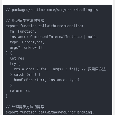
// packages/runtime-core/src/errorHandling.ts

// 处理同步方法的异常

export function callWithErrorHandling(

  fn: Function,

  instance: ComponentInternalInstance | null,

  type: ErrorTypes,

  args?: unknown[]

) {

  let res

  try {

    res = args ? fn(...args) : fn(); // 调用原方法

  } catch (err) {

    handleError(err, instance, type)

  }

  return res

}

// 处理异步方法的异常

export function callWithAsyncErrorHandling(
