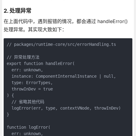
2. 处理异常
在上面代码中，遇到报错的情况，都会通过 handleError()
处理异常。其实现大致如下：
// packages/runtime-core/src/errorHandling.ts

// 异常处理方法

export function handleError(

  err: unknown,

  instance: ComponentInternalInstance | null,

  type: ErrorTypes,

  throwInDev = true

) {

  // 省略其他代码

  logError(err, type, contextVNode, throwInDev)

}

function logError(

  err: unknown,
