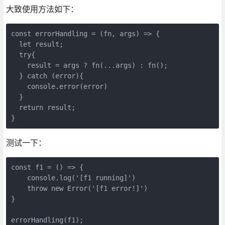
大致使用方法如下：
const errorHandling = (fn, args) => {

  let result;

  try{

    result = args ? fn(...args) : fn();

  } catch (error){

    console.error(error)

  }

  return result;

}
测试一下：
const f1 = () => {

    console.log('[f1 running]')

    throw new Error('[f1 error!]')

}

errorHandling(f1);
