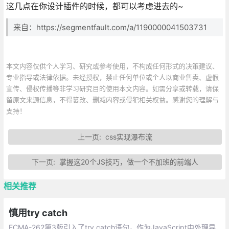
这几点在你设计插件的时候，都可以考虑进去的~
来自：https://segmentfault.com/a/1190000041503731
本文内容仅供个人学习、研究或参考使用，不构成任何形式的决策建议、
专业指导或法律依据。未经授权，禁止任何单位或个人以商业售卖、虚假
宣传、侵权传播等非学习研究目的使用本文内容。如需分享或转载，请保
留原文来源信息，不得篡改、删减内容或侵犯相关权益。感谢您的理解与
支持！
上一页:
css实现瀑布流
下一页:
掌握这20个JS技巧，做一个不加班的前端人
相关推荐
慎用try catch
ECMA-262第3版引入了try catch语句，作为JavaScript中处理异