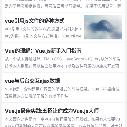
是为了动态绑定数据，等号后面可以写变量。 如果不使用冒号，等
号后面就可以写字符串等原始类型数据。这是就无法进行动态绑定
数据了
vue引用js文件的多种方式
vue引用js文件的多种方式,这里以为引入jqu
ery为例。js引入文件方式包括： vue-cli we
bpack全局引入jquery、vue组件引用外部js
的方法、单vue页面引用内部js方法
Vue的理解：Vue.js新手入门指南
从一个从未接触过除HTML+CSS+JavaScript+JQuery以外的前端
技术的人到现在可以独立使用Vue.js以及各种附属的UI库来开发项
目，我总结了一些知识和经验想与大家分享。
vue与后台交互ajax数据
Vue.js是一套构建用户界面的渐进式的前端框架。 vueJS与后台交
互数据的方法我所了解的有以下几种
Vue.js最佳实践:五招让你成为Vue.js大师
本文面向对象是有一定Vue.js编程经验的开发者。如果有人需要Vu
e.js入门系列的文章可以在评论区告诉我，有空就给你们写。对大部