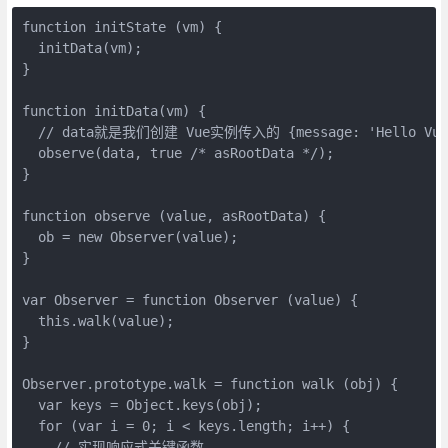
function initState (vm) {

  initData(vm);

}

function initData(vm) {

  // data就是我们创建 Vue实例传入的 {message: 'Hello Vue!
  observe(data, true /* asRootData */);

}

function observe (value, asRootData) {

  ob = new Observer(value);

}

var Observer = function Observer (value) {

  this.walk(value);

}

Observer.prototype.walk = function walk (obj) {

  var keys = Object.keys(obj);

  for (var i = 0; i < keys.length; i++) {

    // 实现响应式关键函数
