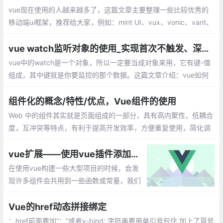
vue现在使用的人越来越多了，这篇文章主要整理一些比较优秀的
移动端ui框架，推荐给大家，例如：mint UI、vux、vonic、vant、
cube-ui、Muse-ui、Vue-Carbon、YDUI等
vue watch监听对象的使用_实现首次不触发、深度监听
vue中的watch是一个对象，所以一定要当成对象来用，它有键-值
组成，其中键就是你要监控的那个数据。这篇文章介绍：vue如何
实现首次不触发watch，vue如何实现数据的深度监听？
组件化的概念/特性/优点，Vue组件的使用
Web 中的组件其实就是页面组成的一部分，具有高内聚性，低耦合
度，互冲突等特点，有利于提高开发效率，方便重复使用，简化调
试步骤等。vue 中的组件是一个自定义标签形式，扩展原生的html
元素，封装可重用的代码。
vue扩展——使用vue插件添加全局方法属性
在使用vue构建一些大型项目的时候，会发
现许多组件会共用到一些函数或常量，我们
需要把它提取出来，每次需要的时候调用一
次就可以了，避免每个组件都重新写再一篇
Vue的href动态拼接绑定
的麻烦。
：href前面要加“：”或者v-bind: 字符串要用单引号包住 加上了冒号