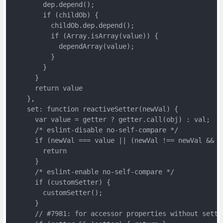
        dep.depend();

        if (childOb) {

          childOb.dep.depend();

          if (Array.isArray(value)) {

            dependArray(value);

          }

        }

      }

      return value

    },

    set: function reactiveSetter(newVal) {

      var value = getter ? getter.call(obj) : val;

      /* eslint-disable no-self-compare */

      if (newVal === value || (newVal !== newVal && va
        return

      }

      /* eslint-enable no-self-compare */

      if (customSetter) {

        customSetter();

      }

      // #7981: for accessor properties without setter