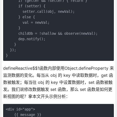
      if (getter && !setter) { return }

      if (setter) {

        setter.call(obj, newVal);

      } else {

        val = newVal;

      }

      childOb = !shallow && observe(newVal);

      dep.notify();

    }

  });

}
defineReactive$$1函数内部使用Object.defineProperty 来
监测数据的变化。每当从 obj 的 key 中读取数据时，get 函
数被触发；每当往 obj 的 key 中设置数据时，set 函数被触
发。我们说修改数据触发 set 函数，那么 set 函数是如何更
新视图的呢？拿本文开头示例分析：
<div id="app">

    {{ message }}
