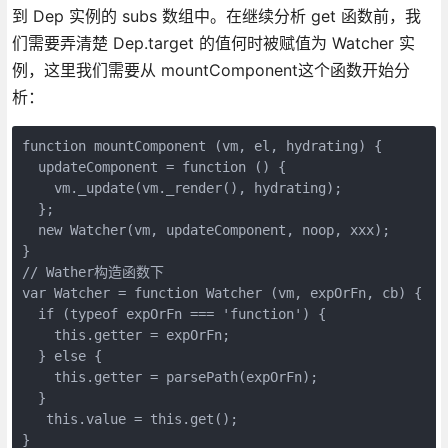
到 Dep 实例的 subs 数组中。在继续分析 get 函数前，我
们需要弄清楚 Dep.target 的值何时被赋值为 Watcher 实
例，这里我们需要从 mountComponent这个函数开始分
析：
function mountComponent (vm, el, hydrating) {

  updateComponent = function () {

    vm._update(vm._render(), hydrating);

  };

  new Watcher(vm, updateComponent, noop, xxx);

}

// Wather构造函数下

var Watcher = function Watcher (vm, expOrFn, cb) {

  if (typeof expOrFn === 'function') {

    this.getter = expOrFn;

  } else {

    this.getter = parsePath(expOrFn);

  }

   this.value = this.get();

}
