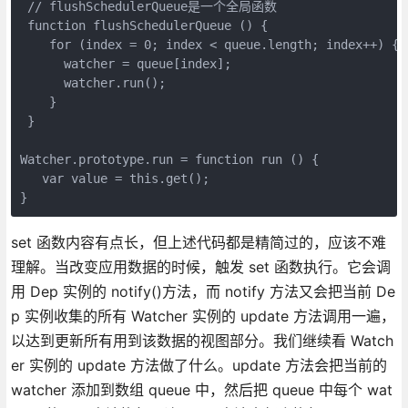
 // flushSchedulerQueue是一个全局函数

 function flushSchedulerQueue () {

    for (index = 0; index < queue.length; index++) {

      watcher = queue[index];

      watcher.run();

    }

 }

Watcher.prototype.run = function run () {

   var value = this.get();

}
set 函数内容有点长，但上述代码都是精简过的，应该不难
理解。当改变应用数据的时候，触发 set 函数执行。它会调
用 Dep 实例的 notify()方法，而 notify 方法又会把当前 De
p 实例收集的所有 Watcher 实例的 update 方法调用一遍，
以达到更新所有用到该数据的视图部分。我们继续看 Watch
er 实例的 update 方法做了什么。update 方法会把当前的
watcher 添加到数组 queue 中，然后把 queue 中每个 wat